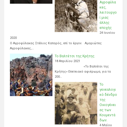
Αγροφύλα
κες,
λειτουργο
ί μιας
άλλης
εποχής
24 Ιουνίου
2020
Ο Αγροφύλακας Στέλιος Καπαρός, επί το έργον. Αμαριώτες
Αγροφύλακες,…
Το Βαλτέτσι της Κρήτης.
18 Απριλίου 2021
«Το Βαλτέτσι της
Κρήτης» Επετειακό αφιέρωμα, για τα
200…
Το
γενεαλογι
κό δένδρο
της
Οικογένει
ας των
Κουμεντά
δων.
4 Μαΐου