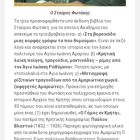
Ο Σταύρος Φωτάκης
Τα τρία προαναφερθέντα υπό έκδοση βιβλία του
Σταύρου Φωτάκη για τα οποία η Ακαδημία του
απένειμε τα τρία βραβεία είναι: α) «
Στη βορεινάδα
μιας κορφής γράφω τα που θυμούμαι».
Είναι σε πεζό
λόγο και αναφέρεται στην ιστορία και τον λαϊκό
πολιτισμό του Αγίου Ιωάννη Αμαρίου. β)
«Κρητική
λαϊκή ποίηση, τραγούδια, μαντινάδες – ρίμες από
τον Άγιο Ιωάννη Ράθύμνου».
Ποίηση ύμνος, με
ντοπιολαλιά στο Άγιο Ιωάννη. γ)
«Μεταγραφή
ρίζίτικων τραγουδίων από τα Αμαριώτικα χωριά.
(αφηγητές Αμαριώτες».
Πρόκειται για επίμοχθη
προσπάθεια του Φωτάκη και πολύχρονη έρευνα στο
Ιστορικό Αρχείο της Κρήτης όπου ιστοριοδιφών στους
93 τόμους που είναι κατατεθειμένοι, εκ των οποίων
μόνο ένας (1) έχει δημοσιευθεί,
«Ο Γάμος εν Κρήτη»,
του πατέρα της Κρητικής λαογραφίας
Παύλου
Βλαστού
(1832 – 1926). Περιέχει φωτογραφικό υλικό
από τα ανέκδοτα χειρόγραφα έγγραφα του Αμαριώτη Π.
Βλαστού. Είναι πολύτιμο βοήθημα στους διάφορους