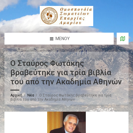
ΜΕΝΟΎ
Ο Σταύρος Φωτάκης
βραβεύτηκε για τρία βιβλία
του από την Ακαδημία Αθηνών
Αρχική
Νέα
Ο Σταύρος Φωτάκης βραβεύτηκε για τρία
βιβλία του από την Ακαδημία Αθηνών