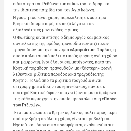
ειδικότερα του Ρεθύμνου με επίκεντρο το Αμάρι και
την ιδιαίτερη πατρίδα του τον Άγιο Ιωάννη.
Η γραφή του είναι χωρίς παρέκκλιση σε αυστηρό
Κρητικό ιδιωματισμό, σε πεζό λόγο και σε
αξιολογότατες μαντινάδες – ρίμες.
Ο Φωτάκης είναι επίσης ο δημιουργός και βασικός
συντελεστής της ομάδας τραγουδιστών ριζίτικων
τραγουδιών με την επωνυμία
«Αμαριώτικη Παρέα»,
η
οποία καλείται από πολιτιστικούς φορείς ανά τη χώρα
και μαυροντυμένοι όλοι οι συμμετέχοντες, κατά την
Κρητική παράδοση τραγουδούν με «ξάστερη» φωνή,
λεβέντικα ριζίτικα παραδοσιακά τραγούδια της
Κρήτης. Πολλά από τα ριζίτικα τραγούδια είναι
στιχουργήματα δικής του εμπνεύσεως, πάντα σε
αυστηρό Κρητικό ύφος και σχετίζονται με τα δρώμενα
της κάθε περιοχής στην οποία προσκαλείται η
«Παρέα
των Ριζιτών».
Έτσι μεταφέρεται ο Κρητικός λαϊκός πολιτισμός πέρα
από την Κρήτη σε όλη τη χώρα, γίνεται προβολή του
Νησιού και όπου αυτό προσφέρεται, αναδεικνύεται η
κοινή ιστορία και οι κοινοί αγώνες κάθε τόπου με την