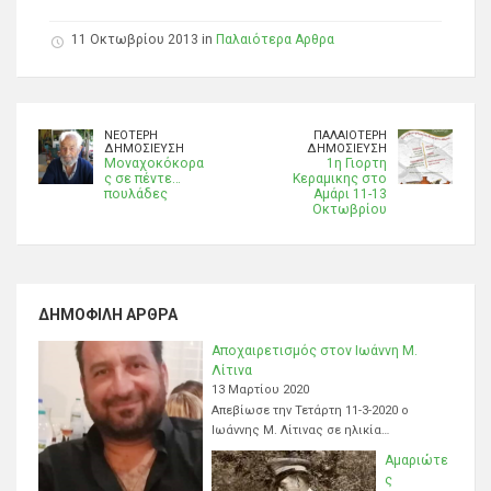
11 Οκτωβρίου 2013 in
Παλαιότερα Αρθρα
ΝΕΌΤΕΡΗ
ΠΑΛΑΙΌΤΕΡΗ
ΔΗΜΟΣΊΕΥΣΗ
ΔΗΜΟΣΊΕΥΣΗ
Μοναχοκόκορα
1η Γιορτη
ς σε πέντε…
Κεραμικης στο
πουλάδες
Αμάρι 11-13
ΔΗΜΟΦΙΛΉ ΆΡΘΡΑ
Αποχαιρετισμός στον Ιωάννη Μ.
Λίτινα
13 Μαρτίου 2020
Απεβίωσε την Τετάρτη 11-3-2020 ο
Ιωάννης Μ. Λίτινας σε ηλικία…
Αμαριώτε
ς