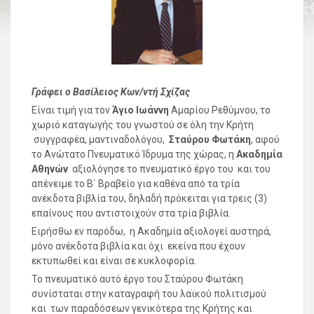
Γράφει ο Βασίλειος Κων/ντή Σχίζας
Είναι τιμή για τον
Άγιο Ιωάννη
Αμαρίου Ρεθύμνου, το
χωριό καταγωγής του γνωστού σε όλη την Κρήτη
συγγραφέα, μαντιναδολόγου,
Σταύρου Φωτάκη
, αφού
το Ανώτατο Πνευματικό Ίδρυμα της χώρας, η
Ακαδημία
Αθηνών
αξιολόγησε το πνευματικό έργο του και του
απένειμε το Β΄ Βραβείο για καθένα από τα τρία
ανέκδοτα βιβλία του, δηλαδή πρόκειται για τρεις (3)
επαίνους που αντιστοιχούν στα τρία βιβλία.
Ειρήσθω εν παρόδω, η Ακαδημία αξιολογεί αυστηρά,
μόνο ανέκδοτα βιβλία και όχι εκείνα που έχουν
εκτυπωθεί και είναι σε κυκλοφορία.
Το πνευματικό αυτό έργο του Σταύρου Φωτάκη
συνίσταται στην καταγραφή του λαϊκού πολιτισμού
και των παραδόσεων γενικότερα της Κρήτης και