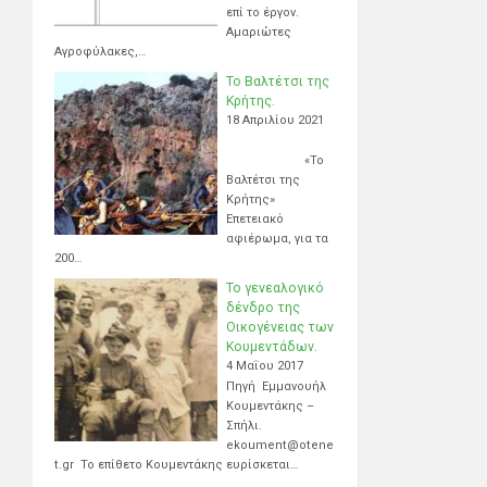
επί το έργον.
Αμαριώτες
Αγροφύλακες,…
Το Βαλτέτσι της
Κρήτης.
18 Απριλίου 2021
«Το
Βαλτέτσι της
Κρήτης»
Επετειακό
αφιέρωμα, για τα
200…
Το γενεαλογικό
δένδρο της
Οικογένειας των
Κουμεντάδων.
4 Μαΐου 2017
Πηγή Εμμανουήλ
Κουμεντάκης –
Σπήλι.
ekoument@otene
t.gr Το επίθετο Κουμεντάκης ευρίσκεται…