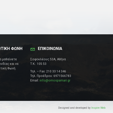
ΩΤΙΚΗ ΦΩΝΗ
ΕΠΙΚΟΙΝΩΝΊΑ
να μαθαίνετε
Σοφοκλέους 53Α, Αθήνα
νδίας και να
Τ.Κ.: 105 53
τικη Φωνή.
Τηλ. – Fax: 210 33 14 346
Τηλ. Προέδρου: 6971566783
Email:
info@omospamari.gr
Designed and developed by
Inspire Web