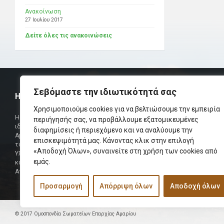
Ανακοίνωση
27 Ιουλίου 2017
Δείτε όλες τις ανακοινώσεις
Σεβόμαστε την ιδιωτικότητά σας
Η ΟΜΟΣΠΟΝΔΙΑ
ΧΡΗΣΙΜ
Χρησιμοποιούμε cookies για να βελτιώσουμε την εμπειρία
Τηλεφωνικό Κ
Η Ομοσπονδία Σωματείων Επαρχίας Αμαρίου
περιήγησής σας, να προβάλλουμε εξατομικευμένες
ιδρύθηκε και πήρε τη θέση της Ένωσης
διαφημίσεις ή περιεχόμενο και να αναλύουμε την
Δήμαρχος
Αμαριωτών, που λειτουργούσε από το 1966 μέχρι
επισκεψιμότητά μας. Κάνοντας κλικ στην επιλογή
Φαξ
το 1984.
«Αποδοχή Όλων», συναινείτε στη χρήση των cookies από
Υλοποιήθηκε σε συνεργασία των μελών του Δ.Σ
Περισσότερα
εμάς.
και των Δ.Σ των Αμαριώτικων Σωματείων της
Αττικής.
Προσαρμογή
Απόρριψη όλων
Αποδοχή όλων
© 2017 Ομοσπονδία Σωματείων Επαρχίας Αμαρίου