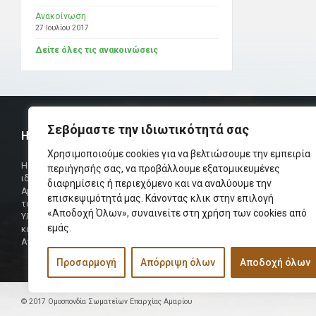
Ανακοίνωση
27 Ιουλίου 2017
Δείτε όλες τις ανακοινώσεις
Σεβόμαστε την ιδιωτικότητά σας
Η ΟΜΟΣΠΟΝΔΙΑ
ΧΡΗΣΙΜ
Χρησιμοποιούμε cookies για να βελτιώσουμε την εμπειρία
Τηλεφωνικό Κ
Η Ομοσπονδία Σωματείων Επαρχίας Αμαρίου
περιήγησής σας, να προβάλλουμε εξατομικευμένες
ιδρύθηκε και πήρε τη θέση της Ένωσης
διαφημίσεις ή περιεχόμενο και να αναλύουμε την
Δήμαρχος
Αμαριωτών, που λειτουργούσε από το 1966 μέχρι
επισκεψιμότητά μας. Κάνοντας κλικ στην επιλογή
Φαξ
το 1984.
«Αποδοχή Όλων», συναινείτε στη χρήση των cookies από
Υλοποιήθηκε σε συνεργασία των μελών του Δ.Σ
Περισσότερα
εμάς.
και των Δ.Σ των Αμαριώτικων Σωματείων της
Αττικής.
Προσαρμογή
Απόρριψη όλων
Αποδοχή όλων
© 2017 Ομοσπονδία Σωματείων Επαρχίας Αμαρίου