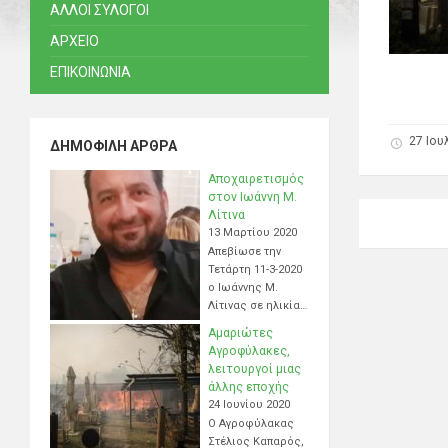
ΑΛΛΟΙ ΣΥΛΟΓΟΙ
ΑΡΧΕΙΟ
ΕΠΙΚΟΙΝΩΝΙΑ
27 Ιου
ΔΗΜΟΦΙΛΉ ΆΡΘΡΑ
Αποχαιρετισμός
στον Ιωάννη Μ.
Λίτινα
13 Μαρτίου 2020
Απεβίωσε την
Τετάρτη 11-3-2020
ο Ιωάννης Μ.
Λίτινας σε ηλικία…
Αμαριώτες
Αγροφύλακες,
λειτουργοί μιας
άλλης εποχής
24 Ιουνίου 2020
Ο Αγροφύλακας
Στέλιος Καπαρός,