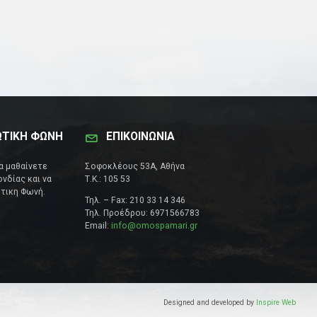
ΩΤΙΚΗ ΦΩΝΗ
ΕΠΙΚΟΙΝΩΝΊΑ
να μαθαίνετε
Σοφοκλέους 53Α, Αθήνα
νδίας και να
Τ.Κ.: 105 53
τικη Φωνή.
Τηλ. – Fax: 210 33 14 346
Τηλ. Προέδρου: 6971566783
Email:
info@omospamari.gr
Designed and developed by
Inspire Web