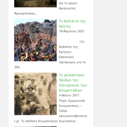
επί το έργον.
Αμαριώτες
Αγροφύλακες,…
Το Βαλτέτσι της
Κρήτης.
18 Απριλίου 2021
«Το
Βαλτέτσι της
Κρήτης»
Επετειακό
αφιέρωμα, για τα
200…
Το γενεαλογικό
δένδρο της
Οικογένειας των
Κουμεντάδων.
4 Μαΐου 2017
Πηγή Εμμανουήλ
Κουμεντάκης –
Σπήλι.
ekoument@otene
t.gr Το επίθετο Κουμεντάκης ευρίσκεται…