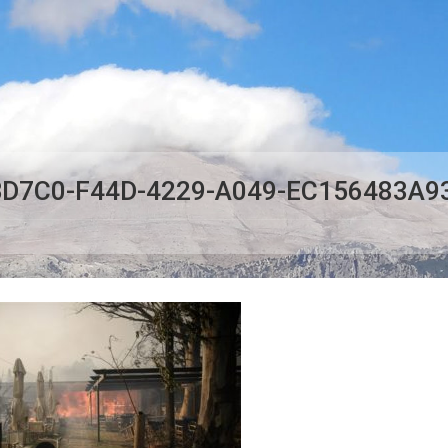
D7C0-F44D-4229-A049-EC156483A9