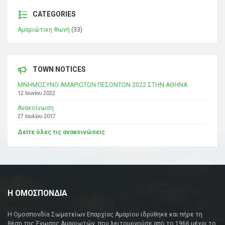
CATEGORIES
Αμαριώτικη Φωνή
(33)
TOWN NOTICES
ΜΝΗΜΟΣΥΝΟ ΑΜΑΡΙΩΤΩΝ ΠΕΣΟΝΤΩΝ 2022 ΣΤΗΝ ΑΘΗΝΑ
12 Ιουνίου 2022
Ανακοίνωση
27 Ιουλίου 2017
Δείτε όλες τις ανακοινώσεις
Η ΟΜΟΣΠΟΝΔΙΑ
Η Ομοσπονδία Σωματείων Επαρχίας Αμαρίου ιδρύθηκε και πήρε τη
θέση της Ένωσης Αμαριωτών, που λειτουργούσε από το 1966 μέχρι το