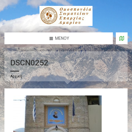
ΜΕΝΟΎ
DSCN0252
Αρχική