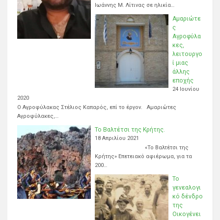
Ιωάννης Μ. Λίτινας σε ηλικία…
Αμαριώτε
ς
Αγροφύλα
κες,
λειτουργο
ί μιας
άλλης
εποχής
24 Ιουνίου
2020
Ο Αγροφύλακας Στέλιος Καπαρός, επί το έργον. Αμαριώτες
Αγροφύλακες,…
Το Βαλτέτσι της Κρήτης.
18 Απριλίου 2021
«Το Βαλτέτσι της
Κρήτης» Επετειακό αφιέρωμα, για τα
200…
Το
γενεαλογι
κό δένδρο
της
Οικογένει