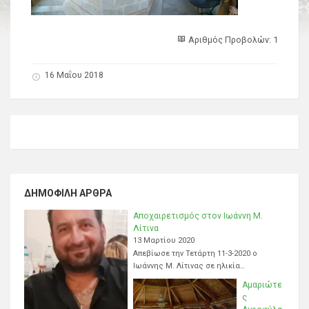
Αριθμός Προβολών: 1
16 Μαΐου 2018
ΔΗΜΟΦΙΛΉ ΆΡΘΡΑ
Αποχαιρετισμός στον Ιωάννη Μ.
Λίτινα
13 Μαρτίου 2020
Απεβίωσε την Τετάρτη 11-3-2020 ο
Ιωάννης Μ. Λίτινας σε ηλικία…
Αμαριώτε
ς