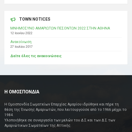
TOWN NOTICES
ΜΝΗΜΟΣΥΝΟ ΑΜΑΡΙΩΤΩΝ ΠΕΣΟΝΤΩΝ 2022 ΣΤΗΝ ΑΘΗΝΑ
12 Ιουνίου 2022
Ανακοίνωση
27 Ιουλίου 2017
Δείτε όλες τις ανακοινώσεις
Η ΟΜΟΣΠΟΝΔΙΑ
Η Ομοσπονδία Σωματείων Επαρχίας Αμαρίου ιδρύθηκε και πήρε τη
θέση της Ένωσης Αμαριωτών, που λειτουργούσε από το 1966 μέχρι το
1984.
Υλοποιήθηκε σε συνεργασία των μελών του Δ.Σ και των Δ.Σ των
Αμαριώτικων Σωματείων της Αττικής.