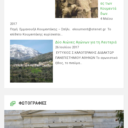
ας των
Κουμεντά
δων.
4 Μαΐου
2017
Πηγή Εμμανουήλ Κουμεντάκης – Σπήλι. ekoument@otenet.gr Το
επίθετο Κουμεντάκης ευρίσκεται…
Δύο Αιώνες Αγώνων για τη Λευτεριά
26 Ιουλίου 2017
ΕΥΤΥΧΙΟΣ Σ.ΚΑΛΟΓΕΡΑΚΗΣ ΔΙΔΑΚΤΩΡ
ΠΑΝΕΠΙΣΤΗΜΙΟΥ ΑΘΗΝΩΝ Το αγωνιστικό
ήθος, το πνεύμα…
ΦΩΤΟΓΡΑΦΊΕΣ