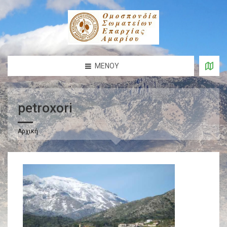
ΜΕΝΟΎ
petroxori
Αρχική