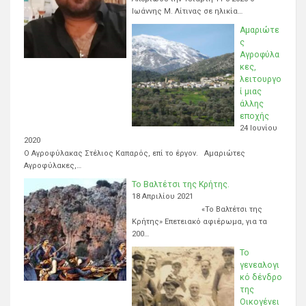
Ιωάννης Μ. Λίτινας σε ηλικία…
Αμαριώτε
ς
Αγροφύλα
κες,
λειτουργο
ί μιας
άλλης
εποχής
24 Ιουνίου
2020
Ο Αγροφύλακας Στέλιος Καπαρός, επί το έργον. Αμαριώτες
Αγροφύλακες,…
Το Βαλτέτσι της Κρήτης.
18 Απριλίου 2021
«Το Βαλτέτσι της
Κρήτης» Επετειακό αφιέρωμα, για τα
200…
Το
γενεαλογι
κό δένδρο
της
Οικογένει