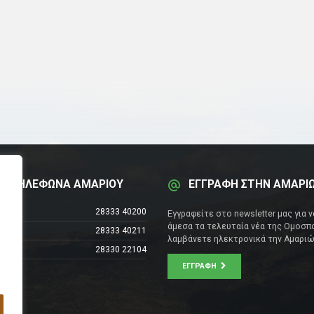
Α ΤΗΛΕΦΩΝΑ ΑΜΑΡΙΟΥ
ΕΓΓΡΑΦΗ ΣΤΗΝ ΑΜΑΡΙ
έντρο
28333 40200
Εγγραφείτε στο newsletter μας για 
άμεσα τα τελευταία νέα της Ομοσπο
28333 40211
λαμβάνετε ηλεκτρονικά την Αμαριώ
28330 22104
ΕΓΓΡΑΦΉ