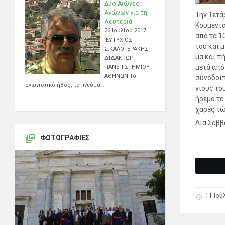
Δύο Αιώνες
Αγώνων για τη
Την Τετά
Λευτεριά
Κουμεντά
26 Ιουλίου 2017
από τα 1
ΕΥΤΥΧΙΟΣ
του και 
Σ.ΚΑΛΟΓΕΡΑΚΗΣ
μα και π
ΔΙΔΑΚΤΩΡ
μετά από
ΠΑΝΕΠΙΣΤΗΜΙΟΥ
ΑΘΗΝΩΝ Το
συνοδοιπ
αγωνιστικό ήθος, το πνεύμα…
γιους του
ήρεμο το
χαρές τώ
Λία Σαββ
ΦΩΤΟΓΡΑΦΊΕΣ
11 Ιου