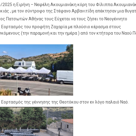
4/2025 η Ειρήνη – Νεφέλη Ακουμιανάκη κόρη του Φίλιππα Ακουμιανά
κιάς , με τον σύντροφο της Στέφανο Αρβανιτίδη απέκτησαν μια θυγατ
ος Πατσωτών Αθήνας τους Εύχεται να τους ζήσει το Νεογέννητο
 Εορτασμός του προφήτη Ζαχαρία με πλούσιο κέρασμα στους
κόμενους (την παραμονή και την ημέρα ) από τον κτήτορα του Ναού 
 Εορτασμός της γέννησης της Θεοτόκου στον εν λόγο παλαιό Ναό.