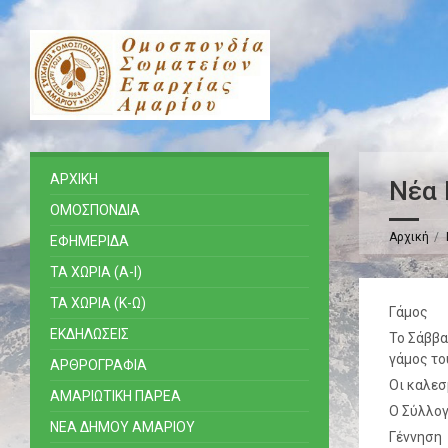
ΑΡΧΙΚΗ
Νέα 
ΟΜΟΣΠΟΝΔΙΑ
Αρχική
ΕΦΗΜΕΡΙΔΑ
ΤΑ ΧΩΡΙΑ (Α-Ι)
ΤΑ ΧΩΡΙΑ (Κ-Ω)
Γάμος
ΕΚΔΗΛΩΣΕΙΣ
Το Σάββα
γάμος το
ΑΡΘΡΟΓΡΑΦΙΑ
Οι καλεσ
ΑΜΑΡΙΩΤΙΚΗ ΠΑΡΕΑ
Ο Σύλλο
ΝΕΑ ΔΗΜΟΥ ΑΜΑΡΙΟΥ
Γέννηση