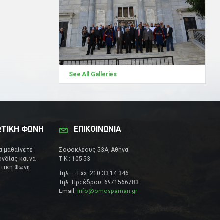
See All Galleries
ΩΤΙΚΗ ΦΩΝΗ
ΕΠΙΚΟΙΝΩΝΊΑ
να μαθαίνετε
Σοφοκλέους 53Α, Αθήνα
νδίας και να
Τ.Κ.: 105 53
τικη Φωνή.
Τηλ. – Fax: 210 33 14 346
Τηλ. Προέδρου: 6971566783
Email:
info@omospamari.gr