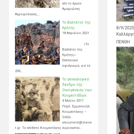
επί το έργον.
Αμαριώτες
Αγροφύλακες,…
Το Βαλτέτσι της
8/9/2025
Κρήτης.
18 Απριλίου 2021
Καλλέργ
ΠΕΝΘΗ
«Το
Βαλτέτσι της
Κρήτης»
Επετειακό
αφιέρωμα, για τα
200…
Το γενεαλογικό
δένδρο της
Οικογένειας των
Κουμεντάδων.
4 Μαΐου 2017
Πηγή Εμμανουήλ
Κουμεντάκης –
Σπήλι.
ekoument@otene
t.gr Το επίθετο Κουμεντάκης ευρίσκεται…