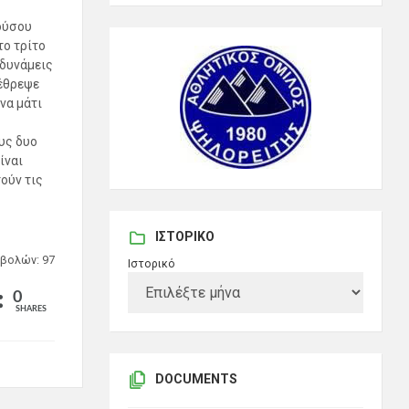
ούσου
το τρίτο
 δυνάμεις
 έθρεψε
να μάτι
υς δυο
ίναι
ούν τις
ΙΣΤΟΡΙΚΌ
βολών: 97
Ιστορικό
0
SHARES
DOCUMENTS