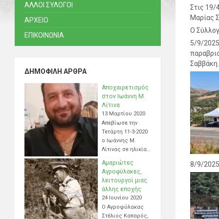
ΑΛΛΟΙ ΣΥΛΟΓΟΙ
Στις 19/
Μαρίας Σ
ΑΡΧΕΙΟ
Ο Σύλλογ
ΕΠΙΚΟΙΝΩΝΙΑ
5/9/2025
παραβρισ
Σαββάκη.
ΔΗΜΟΦΙΛΉ ΆΡΘΡΑ
Αποχαιρετισμός
στον Ιωάννη Μ.
Λίτινα
13 Μαρτίου 2020
Απεβίωσε την
Τετάρτη 11-3-2020
ο Ιωάννης Μ.
Λίτινας σε ηλικία…
Αμαριώτες
8/9/2025
Αγροφύλακες,
λειτουργοί μιας
άλλης εποχής
24 Ιουνίου 2020
Ο Αγροφύλακας
Στέλιος Καπαρός,