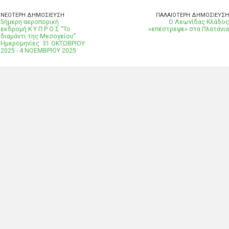
ΝΕΌΤΕΡΗ ΔΗΜΟΣΊΕΥΣΗ
ΠΑΛΑΙΌΤΕΡΗ ΔΗΜΟΣΊΕΥΣΗ
5ήμερη αεροπορική
Ο Λεωνίδας Κλάδος
εκδρομή Κ Υ Π Ρ Ο Σ “Το
«επέστρεψε» στα Πλατάνια
διαμάντι της Μεσογείου”
Ημερομηνίες: 31 ΟΚΤΩΒΡΙΟΥ
2025 - 4 ΝΟΕΜΒΡΙΟΥ 2025