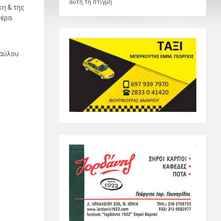
αυτή τη στιγμή.
κη & της
έρα.
Παύλου