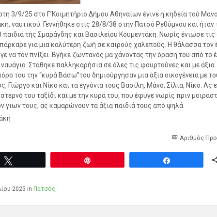
ρτη 3/9/25 στο Γ’Κοιμητήριο Δήμου Αθηναίων έγινε η κηδεία τού Μαν
κη, ναυτικού. Γεννήθηκε στις 28/8/38 στην Πατσό Ρεθύμνου και ήταν 
0 παιδιά τής Σμαράγδης και Βασιλείου Κουμεντάκη. Νωρίς ένιωσε τις
μπάρκαρε για μια καλύτερη ζωή σε καιρούς χαλεπούς. Η θάλασσα τον
ήγε να τον πνίξει. Βγήκε ζωντανός μα χάνοντας την όραση του από το έ
 ναυάγιο. Στάθηκε παλληκαρήσια σε όλες τις φουρτούνες και με άξια
όρο του την “κυρά Βάσω”του δημιούργησαν μια άξια οικογένεια με το
ς, Γιώργο και Νίκο και τα εγγόνια τους Βασίλη, Μάνο, Σίλια, Νίκο. Ας ε
 στερνό του ταξίδι και με την κυρά του, που έφυγε νωρίς πριν μοιραστ
ν γιων τους, ας καμαρώνουν τα άξια παιδιά τους από ψηλά.
άκη
Αριθμός Προ
Tweet
Pin
Share
λίου 2025 in
Πατσός