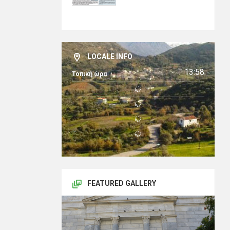
LOCALE INFO
13:58
Τοπική ώρα
FEATURED GALLERY