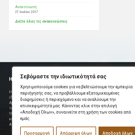
Ανακοίνωση
27 Ιουλίου 2017
Δείτε όλες τις ανακοινώσεις
Σεβόμαστε την ιδιωτικότητά σας
Η ΟΜΟΣΠΟΝΔΙΑ
ΧΡΗΣΙΜ
Χρησιμοποιούμε cookies για να βελτιώσουμε την εμπειρία
Τηλεφωνικό Κ
Η Ομοσπονδία Σωματείων Επαρχίας Αμαρίου
περιήγησής σας, να προβάλλουμε εξατομικευμένες
ιδρύθηκε και πήρε τη θέση της Ένωσης
Δήμαρχος
διαφημίσεις ή περιεχόμενο και να αναλύουμε την
Αμαριωτών, που λειτουργούσε από το 1966 μέχρι
επισκεψιμότητά μας. Κάνοντας κλικ στην επιλογή
Φαξ
το 1984.
«Αποδοχή Όλων», συναινείτε στη χρήση των cookies από
Υλοποιήθηκε σε συνεργασία των μελών του Δ.Σ
Περισσότερα
εμάς.
και των Δ.Σ των Αμαριώτικων Σωματείων της
Αττικής.
Προσαρμογή
Απόρριψη όλων
Αποδοχή όλων