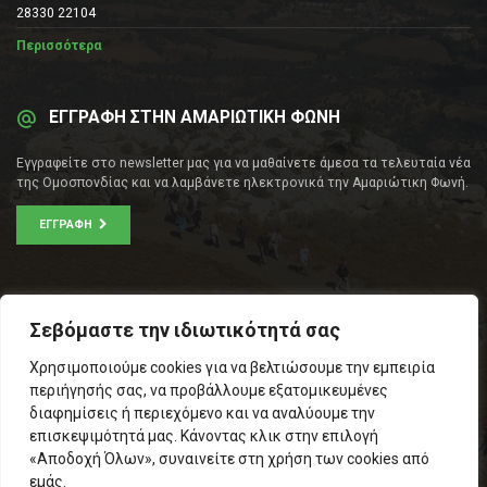
28330 22104
Περισσότερα
ΕΓΓΡΑΦΗ ΣΤΗΝ ΑΜΑΡΙΩΤΙΚΗ ΦΩΝΗ
Εγγραφείτε στο newsletter μας για να μαθαίνετε άμεσα τα τελευταία νέα
της Ομοσπονδίας και να λαμβάνετε ηλεκτρονικά την Αμαριώτικη Φωνή.
ΕΓΓΡΑΦΉ
ΕΠΙΚΟΙΝΩΝΊΑ
Σεβόμαστε την ιδιωτικότητά σας
Σοφοκλέους 53Α, Αθήνα
Χρησιμοποιούμε cookies για να βελτιώσουμε την εμπειρία
Τ.Κ.: 105 53
περιήγησής σας, να προβάλλουμε εξατομικευμένες
Τηλ. – Fax: 210 33 14 346
διαφημίσεις ή περιεχόμενο και να αναλύουμε την
Τηλ. Προέδρου: 6971566783
επισκεψιμότητά μας. Κάνοντας κλικ στην επιλογή
Email:
info@omospamari.gr
«Αποδοχή Όλων», συναινείτε στη χρήση των cookies από
εμάς.