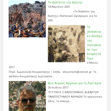
Το Βαλτέτσι της Κρήτης.
18 Απριλίου 2021
«Το Βαλτέτσι της
Κρήτης» Επετειακό αφιέρωμα, για τα
200…
Το
γενεαλογι
κό δένδρο
της
Οικογένει
ας των
Κουμεντά
δων.
4 Μαΐου
2017
Πηγή Εμμανουήλ Κουμεντάκης – Σπήλι. ekoument@otenet.gr Το
επίθετο Κουμεντάκης ευρίσκεται…
Δύο Αιώνες Αγώνων για τη Λευτεριά
26 Ιουλίου 2017
ΕΥΤΥΧΙΟΣ Σ.ΚΑΛΟΓΕΡΑΚΗΣ ΔΙΔΑΚΤΩΡ
ΠΑΝΕΠΙΣΤΗΜΙΟΥ ΑΘΗΝΩΝ Το αγωνιστικό
ήθος, το πνεύμα…