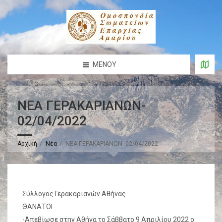
ΜΕΝΟΎ
ΝΕΑ ΓΕΡΑΚΑΡΙΑΝΩΝ-
02/04/2022
Αρχική
Νέα
ΝΕΑ ΓΕΡΑΚΑΡΙΑΝΩΝ- 02/04/2022
Σύλλογος Γερακαριανών Αθήνας
ΘΑΝΑΤΟΙ
-Απεβίωσε στην Αθήνα το Σάββατο 9 Απριλίου 2022 ο