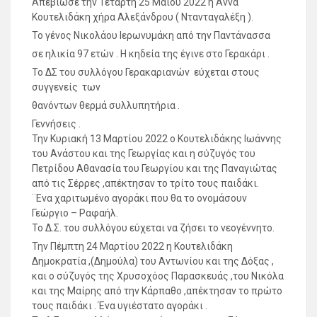
Απεβίωσε την Τετάρτη 25 Μαίου 2022 η Άννα
Κουτελιδάκη χήρα Αλεξάνδρου ( Ντανταγαλέξη ).
Το γένος Νικολάου Ιερωνυμάκη από την Παντάνασσα
σε ηλικία 97 ετών . Η κηδεία της έγινε στο Γερακάρι .
Το ΔΣ του συλλόγου Γερακαριανών εύχεται στους
συγγενείς των
θανόντων θερμά συλλυπητήρια .
Γεννήσεις .
Την Κυριακή 13 Μαρτίου 2022 ο Κουτελιδάκης Ιωάννης
του Ανάστου και της Γεωργίας και η σύζυγός του
Πετρίδου Αθανασία του Γεωργίου και της Παναγιώτας
από τις Σέρρες ,απέκτησαν το τρίτο τους παιδάκι.
¨Ενα χαριτωμένο αγοράκι που θα το ονομάσουν
Γεώργιο – Ραφαήλ.
Το Δ.Σ. του συλλόγου εύχεται να ζήσει το νεογέννητο.
Την Πέμπτη 24 Μαρτίου 2022 η Κουτελιδάκη
Δημοκρατία ,(Δημούλα) του Αντωνίου και της Δόξας ,
και ο σύζυγός της Χρυσοχόος Παρασκευάς ,του Νικόλα
και της Μαίρης από την Κάρπαθο ,απέκτησαν το πρώτο
τους παιδάκι . Ένα υγιέστατο αγοράκι .