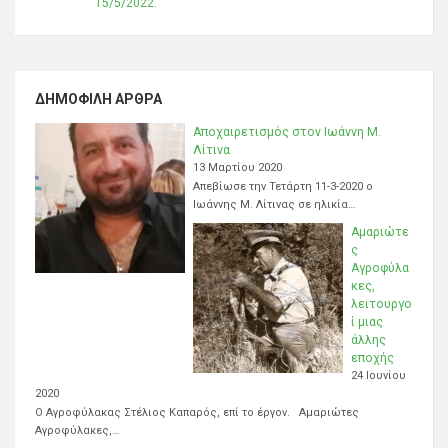
15/5/2022.
ΔΗΜΟΦΙΛΉ ΆΡΘΡΑ
Αποχαιρετισμός στον Ιωάννη Μ.
Λίτινα
13 Μαρτίου 2020
Απεβίωσε την Τετάρτη 11-3-2020 ο
Ιωάννης Μ. Λίτινας σε ηλικία…
Αμαριώτε
ς
Αγροφύλα
κες,
λειτουργο
ί μιας
άλλης
εποχής
24 Ιουνίου
2020
Ο Αγροφύλακας Στέλιος Καπαρός, επί το έργον. Αμαριώτες
Αγροφύλακες,…