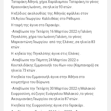
Ταταράκη Αθηνά, χήρα Χαράλαμπου Ταταράκη,το γένος
Κραουνάκη Ιωάννη , σε ηλικία 93 ετών .
Η εξόδιος ακολουθίας της Αθηνάς εψάλλει στον
Ι.Ν.Αγίου Γεωργίου Καλλιθέας στο Ρέθυμνο .
Η ταφή της έγινε στο Γερακάρι .
-Απεβίωσε την Τετάρτη 16 Μαρτίου 2022 η Γαλάνη
Πηνελόπη ,χήρα του Ιωάννη Γαλάνη ,το γένος
Μαρκαντώνη Γεωργίου από της Ελένες ,σε ηλικία 83
ετών .
Η κηδεία της Πηνελόπης έγινε στις Ελένες .
-Απεβίωσε την Πέμπτη 24 Μαρτίου 2022 ο
Κουτελιδάκης Εμμανουήλ του Κων-νου (Καμπαναρά) σε
ηλικία 73 ετών .
Η κηδεία του Εμμανουήλ έγινε στην Αθήνα στο
κοιμητήριο του Βύρωνα.
-Απεβίωσε την Τετάρτη 30 Μαρτίου 2022 η Μαλακού
Ευφροσύνη, σύζυγος Ευάγγελου Μαλακού ,το γένος
Ακουμιανάκη Γεωργίου σε ηλικία 87 ετών .
Η κηδεία της Ευφροσύνης έγινε στο Γερακάρι .