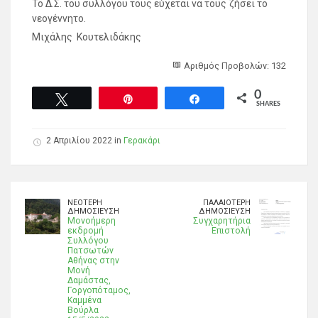
Το Δ.Σ. του συλλόγου τους εύχεται να τους ζήσει το
νεογέννητο.
Μιχάλης Κουτελιδάκης
Αριθμός Προβολών: 132
0
Tweet
Pin
Share
SHARES
2 Απριλίου 2022 in
Γερακάρι
ΝΕΌΤΕΡΗ
ΠΑΛΑΙΌΤΕΡΗ
ΔΗΜΟΣΊΕΥΣΗ
ΔΗΜΟΣΊΕΥΣΗ
Μονοήμερη
Συγχαρητήρια
εκδρομή
Επιστολή
Συλλόγου
Πατσωτών
Αθήνας στην
Μονή
Δαμάστας,
Γοργοπόταμος,
Καμμένα
Βούρλα