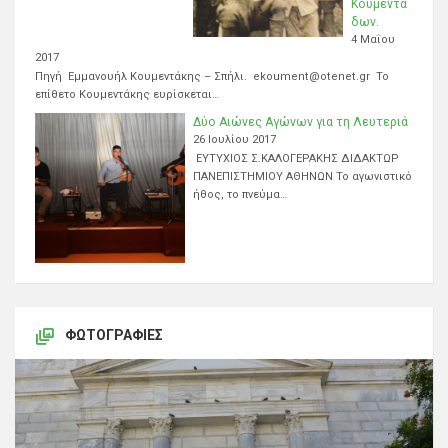
Κουμεντά
δων.
4 Μαΐου
2017
Πηγή Εμμανουήλ Κουμεντάκης – Σπήλι. ekoument@otenet.gr Το
επίθετο Κουμεντάκης ευρίσκεται…
Δύο Αιώνες Αγώνων για τη Λευτεριά
26 Ιουλίου 2017
ΕΥΤΥΧΙΟΣ Σ.ΚΑΛΟΓΕΡΑΚΗΣ ΔΙΔΑΚΤΩΡ
ΠΑΝΕΠΙΣΤΗΜΙΟΥ ΑΘΗΝΩΝ Το αγωνιστικό
ήθος, το πνεύμα…
ΦΩΤΟΓΡΑΦΊΕΣ