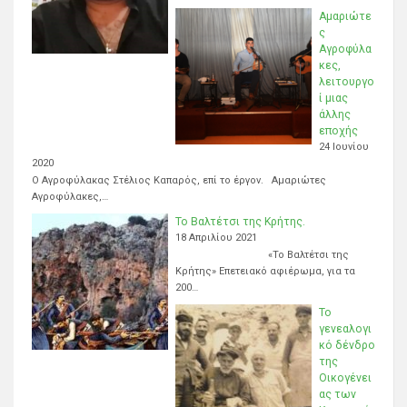
Αμαριώτε
ς
Αγροφύλα
κες,
λειτουργο
ί μιας
άλλης
εποχής
24 Ιουνίου
2020
Ο Αγροφύλακας Στέλιος Καπαρός, επί το έργον. Αμαριώτες
Αγροφύλακες,…
Το Βαλτέτσι της Κρήτης.
18 Απριλίου 2021
«Το Βαλτέτσι της
Κρήτης» Επετειακό αφιέρωμα, για τα
200…
Το
γενεαλογι
κό δένδρο
της
Οικογένει
ας των