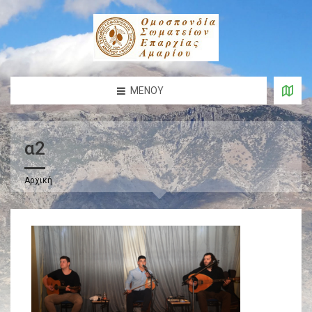
ΜΕΝΟΎ
α2
Αρχική