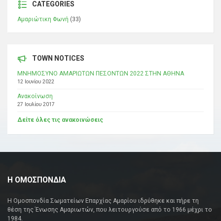
CATEGORIES
Αμαριώτικη Φωνή
(33)
TOWN NOTICES
ΜΝΗΜΟΣΥΝΟ ΑΜΑΡΙΩΤΩΝ ΠΕΣΟΝΤΩΝ 2022 ΣΤΗΝ ΑΘΗΝΑ
12 Ιουνίου 2022
Ανακοίνωση
27 Ιουλίου 2017
Δείτε όλες τις ανακοινώσεις
Η ΟΜΟΣΠΟΝΔΙΑ
Η Ομοσπονδία Σωματείων Επαρχίας Αμαρίου ιδρύθηκε και πήρε τη
θέση της Ένωσης Αμαριωτών, που λειτουργούσε από το 1966 μέχρι το
1984.