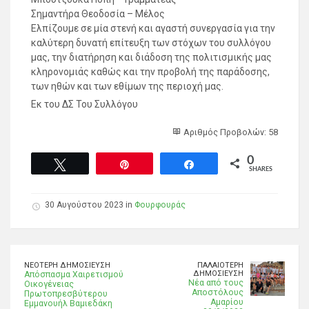
Σημαντήρα Θεοδοσία – Μέλος
Ελπίζουμε σε μία στενή και αγαστή συνεργασία για την
καλύτερη δυνατή επίτευξη των στόχων του συλλόγου
μας, την διατήρηση και διάδοση της πολιτισμικής μας
κληρονομιάς καθώς και την προβολή της παράδοσης,
των ηθών και των εθίμων της περιοχή μας.
Εκ του ΔΣ Του Συλλόγου
Αριθμός Προβολών: 58
0
Tweet
Pin
Share
SHARES
30 Αυγούστου 2023 in
Φουρφουράς
ΝΕΌΤΕΡΗ ΔΗΜΟΣΊΕΥΣΗ
ΠΑΛΑΙΌΤΕΡΗ
ΔΗΜΟΣΊΕΥΣΗ
Απόσπασμα Χαιρετισμού
Νέα από τους
Οικογένειας
Αποστόλους
Πρωτοπρεσβύτερου
Αμαρίου
Εμμανουήλ Βαμιεδάκη