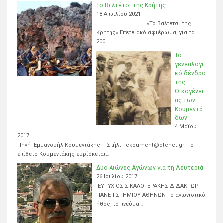
Το Βαλτέτσι της Κρήτης.
18 Απριλίου 2021
«Το Βαλτέτσι της
Κρήτης» Επετειακό αφιέρωμα, για τα
200…
Το
γενεαλογι
κό δένδρο
της
Οικογένει
ας των
Κουμεντά
δων.
4 Μαΐου
2017
Πηγή Εμμανουήλ Κουμεντάκης – Σπήλι. ekoument@otenet.gr Το
επίθετο Κουμεντάκης ευρίσκεται…
Δύο Αιώνες Αγώνων για τη Λευτεριά
26 Ιουλίου 2017
ΕΥΤΥΧΙΟΣ Σ.ΚΑΛΟΓΕΡΑΚΗΣ ΔΙΔΑΚΤΩΡ
ΠΑΝΕΠΙΣΤΗΜΙΟΥ ΑΘΗΝΩΝ Το αγωνιστικό
ήθος, το πνεύμα…