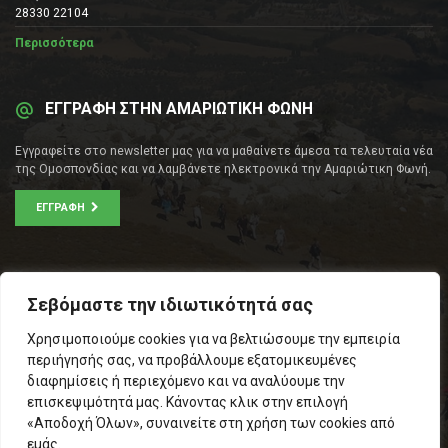
28330 22104
Περισσότερα
ΕΓΓΡΑΦΗ ΣΤΗΝ ΑΜΑΡΙΩΤΙΚΗ ΦΩΝΗ
Εγγραφείτε στο newsletter μας για να μαθαίνετε άμεσα τα τελευταία νέα
της Ομοσπονδίας και να λαμβάνετε ηλεκτρονικά την Αμαριώτικη Φωνή.
ΕΓΓΡΑΦΉ
ΕΠΙΚΟΙΝΩΝΊΑ
Σεβόμαστε την ιδιωτικότητά σας
Σοφοκλέους 53Α, Αθήνα
Χρησιμοποιούμε cookies για να βελτιώσουμε την εμπειρία
Τ.Κ.: 105 53
περιήγησής σας, να προβάλλουμε εξατομικευμένες
Τηλ. – Fax: 210 33 14 346
διαφημίσεις ή περιεχόμενο και να αναλύουμε την
Τηλ. Προέδρου: 6971566783
επισκεψιμότητά μας. Κάνοντας κλικ στην επιλογή
Email:
info@omospamari.gr
«Αποδοχή Όλων», συναινείτε στη χρήση των cookies από
εμάς.