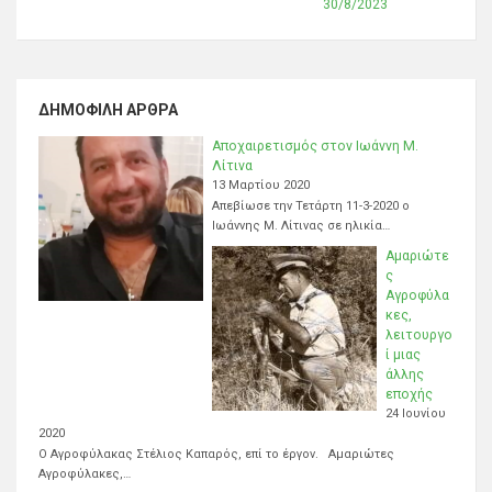
30/8/2023
ΔΗΜΟΦΙΛΉ ΆΡΘΡΑ
Αποχαιρετισμός στον Ιωάννη Μ.
Λίτινα
13 Μαρτίου 2020
Απεβίωσε την Τετάρτη 11-3-2020 ο
Ιωάννης Μ. Λίτινας σε ηλικία…
Αμαριώτε
ς
Αγροφύλα
κες,
λειτουργο
ί μιας
άλλης
εποχής
24 Ιουνίου
2020
Ο Αγροφύλακας Στέλιος Καπαρός, επί το έργον. Αμαριώτες
Αγροφύλακες,…