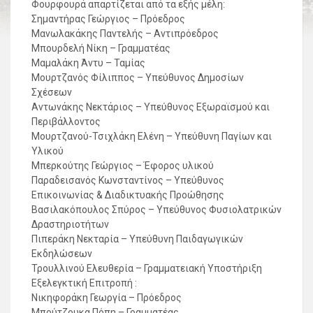
Φουρφουρά απαρτίζεται από τα εξής μέλη:
Σημαντήρας Γεώργιος – Πρόεδρος
Μανωλακάκης Παντελής – Αντιπρόεδρος
Μπουρδελή Νίκη – Γραμματέας
Μαμαλάκη Άντυ – Ταμίας
Μουρτζανός Φίλιππος – Υπεύθυνος Δημοσίων
Σχέσεων
Αντωνάκης Νεκτάριος – Υπεύθυνος Εξωραϊσμού και
Περιβάλλοντος
Μουρτζανού-Τσιχλάκη Ελένη – Υπεύθυνη Παγίων και
Υλικού
Μπερκούτης Γεώργιος – Έφορος υλικού
Παραδεισανός Κωνσταντίνος – Υπεύθυνος
Επικοινωνίας & Διαδικτυακής Προώθησης
Βασιλακόπουλος Σπύρος – Υπεύθυνος Φυσιολατρικών
Δραστηριοτήτων
Πιπεράκη Νεκταρία – Υπεύθυνη Παιδαγωγικών
Εκδηλώσεων
Τρουλλινού Ελευθερία – Γραμματειακή Υποστήριξη
Εξελεγκτική Επιτροπή :
Νικηφοράκη Γεωργία – Πρόεδρος
Μπούτζουκα Πόπη – Γραμματέας