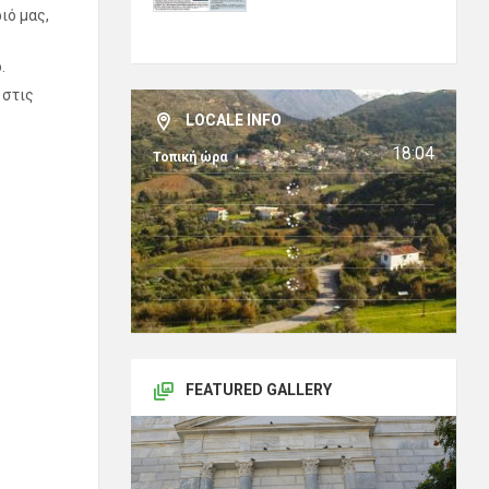
ιό μας,
.
 στις
LOCALE INFO
18:04
Τοπική ώρα
FEATURED GALLERY