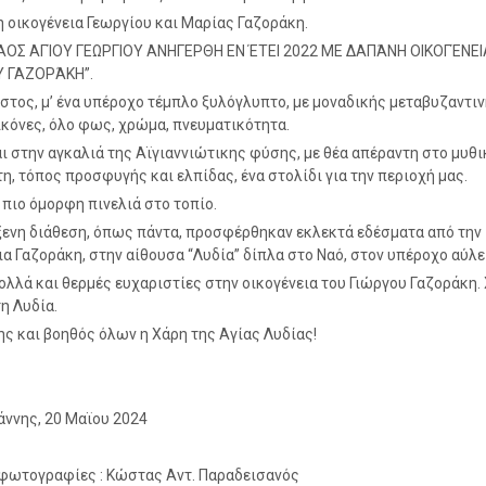
η οικογένεια Γεωργίου και Μαρίας Γαζοράκη.
ΝΑΟΣ ΑΓΊΟΥ ΓΕΩΡΓΙΟΥ ΑΝΗΓΕΡΘΗ ΕΝ ΈΤΕΙ 2022 ΜΕ ΔΑΠΆΝΗ ΟΙΚΟΓΈΝΕΙ
Υ ΓΑΖΟΡΆΚΗ”.
στος, μ’ ένα υπέροχο τέμπλο ξυλόγλυπτο, με μοναδικής μεταβυζαντι
ικόνες, όλο φως, χρώμα, πνευματικότητα.
ι στην αγκαλιά της Αϊγιαννιώτικης φύσης, με θέα απέραντη στο μυθι
η, τόπος προσφυγής και ελπίδας, ένα στολίδι για την περιοχή μας.
ν πιο όμορφη πινελιά στο τοπίο.
ενη διάθεση, όπως πάντα, προσφέρθηκαν εκλεκτά εδέσματα από την
ια Γαζοράκη, στην αίθουσα “Λυδία” δίπλα στο Ναό, στον υπέροχο αύλε
ολλά και θερμές ευχαριστίες στην οικογένεια του Γιώργου Γαζοράκη.
η Λυδία.
ς και βοηθός όλων η Χάρη της Αγίας Λυδίας!
άννης, 20 Μαϊου 2024
 φωτογραφίες : Κώστας Αντ. Παραδεισανός