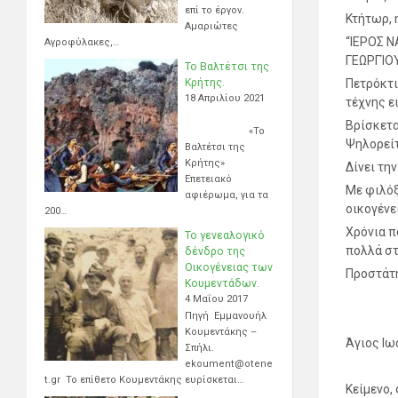
επί το έργον.
Κτήτωρ, 
Αμαριώτες
“ΙΕΡΟΣ 
Αγροφύλακες,…
ΓΕΩΡΓΊΟ
Το Βαλτέτσι της
Κρήτης.
Πετρόκτι
18 Απριλίου 2021
τέχνης ε
Βρίσκετα
«Το
Ψηλορείτ
Βαλτέτσι της
Κρήτης»
Δίνει τη
Επετειακό
Με φιλόξ
αφιέρωμα, για τα
οικογένε
200…
Χρόνια π
Το γενεαλογικό
πολλά στ
δένδρο της
Οικογένειας των
Προστάτη
Κουμεντάδων.
4 Μαΐου 2017
Πηγή Εμμανουήλ
Κουμεντάκης –
Άγιος Ιω
Σπήλι.
ekoument@otene
t.gr Το επίθετο Κουμεντάκης ευρίσκεται…
Κείμενο,