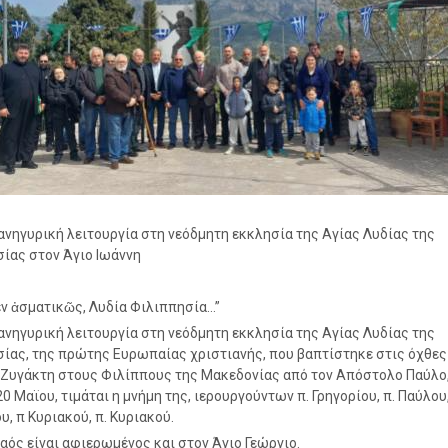
νηγυρική λειτουργία στη νεόδμητη εκκλησία της Αγίας Λυδίας της
ίας στον Άγιο Ιωάννη
ν ἀσματικῶς, Λυδία Φιλιππησία…”
νηγυρική λειτουργία στη νεόδμητη εκκλησία της Αγίας Λυδίας της
ίας, της πρώτης Ευρωπαίας χριστιανής, που βαπτίστηκε στις όχθες
Ζυγάκτη στους Φιλίππους της Μακεδονίας από τον Απόστολο Παύλο
0 Μαϊου, τιμάται η μνήμη της, ιερουργούντων π. Γρηγορίου, π. Παύλου,
υ, π Κυριακού, π. Κυριακού.
Ναός είναι αφιερωμένος και στον Άγιο Γεώργιο.