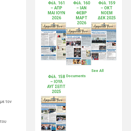
Φύλ. 161
Φύλ. 160
Φύλ. 159
– ΑΠΡ
– ΙΑΝ
– ΟΚΤ
ΜΑΙ ΙΟΥΝ
ΦΕΒΡ
ΝΟΕΜ
2026
ΜΑΡΤ
ΔΕΚ 2025
2026
See All
Documents
Φύλ. 158
– ΙΟΥΛ
ΑΥΓ ΣΕΠΤ
2025
με τον
 του