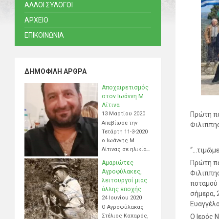
ΑΛΛΟΙ ΣΥΛΟΓΟΙ
ΑΡΧΕΙΟ
ΕΠΙΚΟΙΝΩΝΙΑ
ΔΗΜΟΦΙΛΉ ΆΡΘΡΑ
Αποχαιρετισμός
στον Ιωάννη Μ.
Λίτινα
13 Μαρτίου 2020
Πρώτη πα
Απεβίωσε την
Φιλιππησ
Τετάρτη 11-3-2020
ο Ιωάννης Μ.
Λίτινας σε ηλικία…
“…τιμῶμε
Πρώτη πα
Αμαριώτες
Αγροφύλακες,
Φιλιππησ
λειτουργοί μιας
ποταμού 
άλλης εποχής
σήμερα, 2
24 Ιουνίου 2020
Ευαγγέλο
Ο Αγροφύλακας
Στέλιος Καπαρός,
Ο Ιερός 