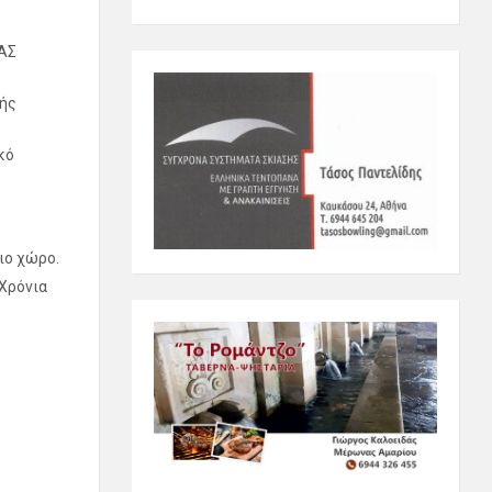
ΑΣ
νής
κό
ιο χώρο.
 Χρόνια