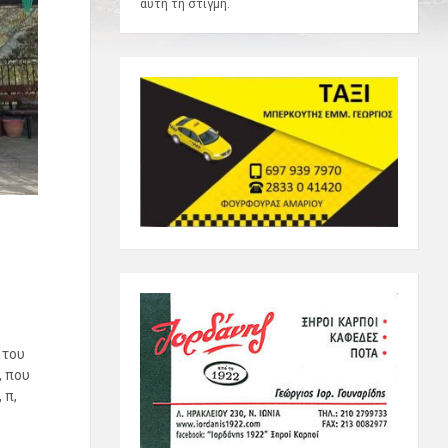
αυτή τη στιγμή.
 του
, που
 π,