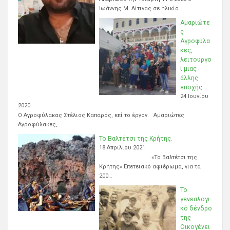
Ιωάννης Μ. Λίτινας σε ηλικία…
Αμαριώτε
ς
Αγροφύλα
κες,
λειτουργο
ί μιας
άλλης
εποχής
24 Ιουνίου
2020
Ο Αγροφύλακας Στέλιος Καπαρός, επί το έργον. Αμαριώτες
Αγροφύλακες,…
Το Βαλτέτσι της Κρήτης.
18 Απριλίου 2021
«Το Βαλτέτσι της
Κρήτης» Επετειακό αφιέρωμα, για τα
200…
Το
γενεαλογι
κό δένδρο
της
Οικογένει