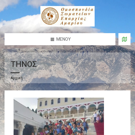
ΜΕΝΟΎ
THNOΣ
Αρχική