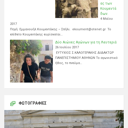
ας των
Κουμεντά
δων.
4 Μαΐου
2017
Πηγή Εμμανουήλ Κουμεντάκης – Σπήλι. ekoument@otenet.gr Το
επίθετο Κουμεντάκης ευρίσκεται…
Δύο Αιώνες Αγώνων για τη Λευτεριά
26 Ιουλίου 2017
ΕΥΤΥΧΙΟΣ Σ.ΚΑΛΟΓΕΡΑΚΗΣ ΔΙΔΑΚΤΩΡ
ΠΑΝΕΠΙΣΤΗΜΙΟΥ ΑΘΗΝΩΝ Το αγωνιστικό
ήθος, το πνεύμα…
ΦΩΤΟΓΡΑΦΊΕΣ