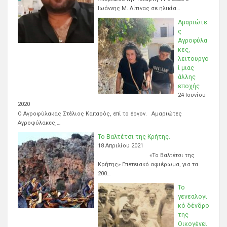
Ιωάννης Μ. Λίτινας σε ηλικία…
Αμαριώτε
ς
Αγροφύλα
κες,
λειτουργο
ί μιας
άλλης
εποχής
24 Ιουνίου
2020
Ο Αγροφύλακας Στέλιος Καπαρός, επί το έργον. Αμαριώτες
Αγροφύλακες,…
Το Βαλτέτσι της Κρήτης.
18 Απριλίου 2021
«Το Βαλτέτσι της
Κρήτης» Επετειακό αφιέρωμα, για τα
200…
Το
γενεαλογι
κό δένδρο
της
Οικογένει