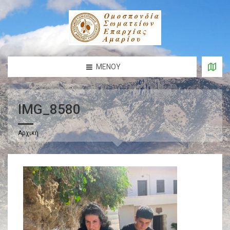
ΜΕΝΟΎ
IMG_8580
Αρχική