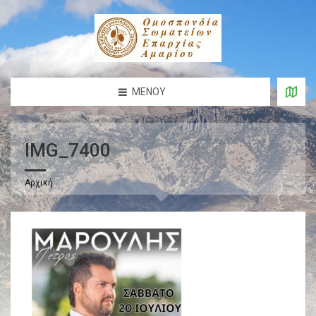
ΜΕΝΟΎ
IMG_7400
Αρχική