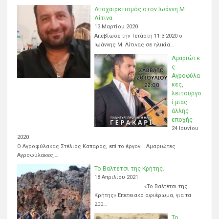
Αποχαιρετισμός στον Ιωάννη Μ.
Λίτινα
13 Μαρτίου 2020
Απεβίωσε την Τετάρτη 11-3-2020 ο
Ιωάννης Μ. Λίτινας σε ηλικία…
Αμαριώτε
ς
Αγροφύλα
κες,
λειτουργο
ί μιας
άλλης
εποχής
24 Ιουνίου
2020
Ο Αγροφύλακας Στέλιος Καπαρός, επί το έργον. Αμαριώτες
Αγροφύλακες,…
Το Βαλτέτσι της Κρήτης.
18 Απριλίου 2021
«Το Βαλτέτσι της
Κρήτης» Επετειακό αφιέρωμα, για τα
200…
Το