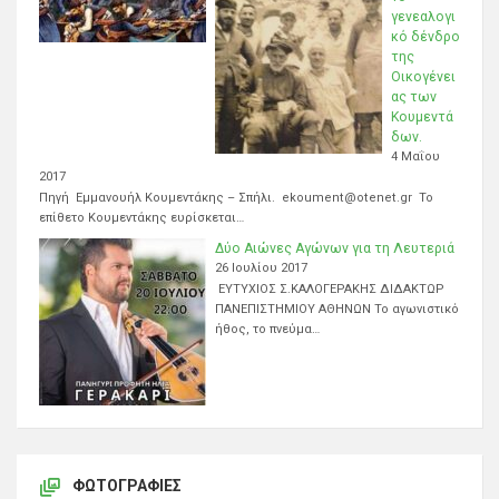
γενεαλογι
κό δένδρο
της
Οικογένει
ας των
Κουμεντά
δων.
4 Μαΐου
2017
Πηγή Εμμανουήλ Κουμεντάκης – Σπήλι. ekoument@otenet.gr Το
επίθετο Κουμεντάκης ευρίσκεται…
Δύο Αιώνες Αγώνων για τη Λευτεριά
26 Ιουλίου 2017
ΕΥΤΥΧΙΟΣ Σ.ΚΑΛΟΓΕΡΑΚΗΣ ΔΙΔΑΚΤΩΡ
ΠΑΝΕΠΙΣΤΗΜΙΟΥ ΑΘΗΝΩΝ Το αγωνιστικό
ήθος, το πνεύμα…
ΦΩΤΟΓΡΑΦΊΕΣ