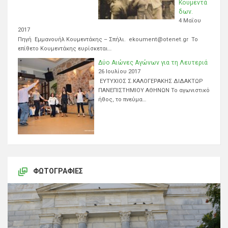
Κουμεντά
δων.
4 Μαΐου
2017
Πηγή Εμμανουήλ Κουμεντάκης – Σπήλι. ekoument@otenet.gr Το
επίθετο Κουμεντάκης ευρίσκεται…
Δύο Αιώνες Αγώνων για τη Λευτεριά
26 Ιουλίου 2017
ΕΥΤΥΧΙΟΣ Σ.ΚΑΛΟΓΕΡΑΚΗΣ ΔΙΔΑΚΤΩΡ
ΠΑΝΕΠΙΣΤΗΜΙΟΥ ΑΘΗΝΩΝ Το αγωνιστικό
ήθος, το πνεύμα…
ΦΩΤΟΓΡΑΦΊΕΣ