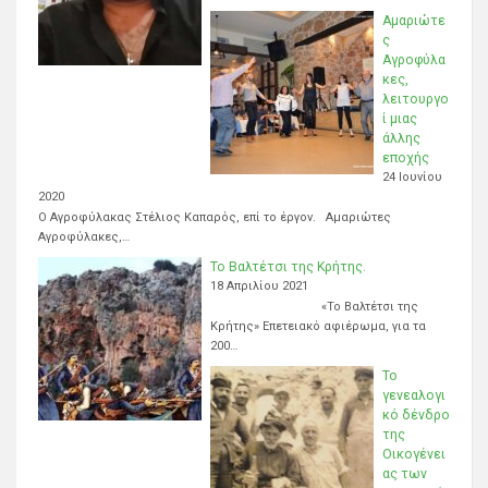
Αμαριώτε
ς
Αγροφύλα
κες,
λειτουργο
ί μιας
άλλης
εποχής
24 Ιουνίου
2020
Ο Αγροφύλακας Στέλιος Καπαρός, επί το έργον. Αμαριώτες
Αγροφύλακες,…
Το Βαλτέτσι της Κρήτης.
18 Απριλίου 2021
«Το Βαλτέτσι της
Κρήτης» Επετειακό αφιέρωμα, για τα
200…
Το
γενεαλογι
κό δένδρο
της
Οικογένει
ας των