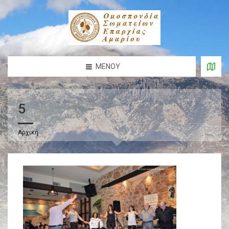
ΜΕΝΟΎ
5
Αρχική