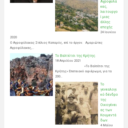
Αγροφύλα
κες,
λειτουργο
ί μιας
άλλης
εποχής
24 Ιουνίου
2020
Ο Αγροφύλακας Στέλιος Καπαρός, επί το έργον. Αμαριώτες
Αγροφύλακες,…
Το Βαλτέτσι της Κρήτης.
18 Απριλίου 2021
«Το Βαλτέτσι της
Κρήτης» Επετειακό αφιέρωμα, για τα
200…
Το
γενεαλογι
κό δένδρο
της
Οικογένει
ας των
Κουμεντά
δων.
4 Μαΐου