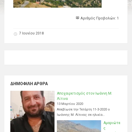
Αριθμός Προβολών: 1
7 Ιουνίου 2018
ΔΗΜΟΦΙΛΉ ΆΡΘΡΑ
Αποχαιρετισμός στον Ιωάννη Μ.
Λίτινα
13 Μαρτίου 2020
Απεβίωσε την Τετάρτη 11-3-2020 ο
Ιωάννης Μ. Λίτινας σε ηλικία…
Αμαριώτε
ς