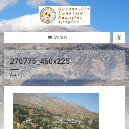
ΜΕΝΟΎ
270775_450x225
Αρχική