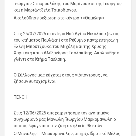
Γεώργιος Σταυρουλάκης του Μαρίνου και της Γεωργίας
και η Μαριάντζελα Τριποδιανού.
Ακολούθησε δεξίωση στο κέντρο <<Θυμέλη>>.
Στις 25/07/2025 στον Ιερό Ναό Αγίου Νικολάου (εντός
του κτήματος Παυλάκη) στο Ρέθυμνο παντρεύτηκαν η
Ελένη Μπούτζουκα του Μιχάλη και της Χρυσής
Χαριτάκη και ο Αλέξανδρος Τσολακίδης. Ακολούθησε
γλέντι στο Κτήμα Παυλάκη.
Ο Σύλλογος μας εύχεται στους νιόπαντρους , να
ζήσουν ευτυχισμένοι.
ΠΕΝΘΗ
Στις 12/06/2025 αποχαιρετήσαμε τον αγαπημένο
συγχωριανό μας Μανώλη Γεωργίου Μαρκομανώλη ο
οποίος έφυγε από την ζωή σε ηλικία 95 ετών.
Ο Μανώλης Γ. Μαρκομανώλης, υπήρξε Ιδρυτικό Μέλος