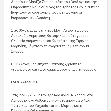
Αμαρίου, η Μαρίζα Σταυρουλάκη του Θεολόγη και της
Ευφροσύνης και ο σύζυγος της Χρήστος Γκουλιαμτζής
βάφτισαν τα κοριτσάκια τους με τα ονόματα,
Ευφροσύνη και Αριάδνη.
Στις 06/09/2025 στην Ιερά Μονή Αγίου Γεωργίου
Αστακού ο Δημήτριος Βότσης και η σύζυγος του
Ολυμπία Διαμαντάκη του Κωστή και της Ειρήνης
Μαρκάκη, βάφτισαν το αγοράκι τους με το όνομα
Σπύρος.
Ο Σύλλογος μας εύχεται , να τους ζήσουν τα
νεοφώτιστα και να τα καμαρώσουν όπως επιθυμούν.
ΓΑΜΟΣ-ΒΑΦΤΙΣΗ
Στις 22/06/2025 στον Ιερό Ναό Αγίου Νικολάου στα
Αγκουσελιανά Ρεθύμνου, παντρεύτηκαν ο Στέλιος
Τζίτζικας του Ζαχαρία και της Μαρίας και η
Παρασκευή Καλιτσουνάκη.