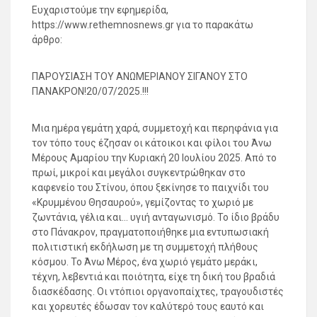
Ευχαριστούμε την εφημερίδα,
https://www.rethemnosnews.gr για το παρακάτω
άρθρο:
ΠΑΡΟΥΣΙΑΣΗ ΤΟΥ ΑΝΩΜΕΡΙΑΝΟΥ ΣΙΓΑΝΟΥ ΣΤΟ
ΠΑΝΑΚΡΟΝ!20/07/2025.!!!
Μια ημέρα γεμάτη χαρά, συμμετοχή και περηφάνια για
τον τόπο τους έζησαν οι κάτοικοι και φίλοι του Άνω
Μέρους Αμαρίου την Κυριακή 20 Ιουλίου 2025. Από το
πρωί, μικροί και μεγάλοι συγκεντρώθηκαν στο
καφενείο του Στίνου, όπου ξεκίνησε το παιχνίδι του
«Κρυμμένου Θησαυρού», γεμίζοντας το χωριό με
ζωντάνια, γέλια και… υγιή ανταγωνισμό. Το ίδιο βράδυ
στο Πάνακρον, πραγματοποιήθηκε μια εντυπωσιακή
πολιτιστική εκδήλωση με τη συμμετοχή πλήθους
κόσμου. Το Άνω Μέρος, ένα χωριό γεμάτο μεράκι,
τέχνη, λεβεντιά και ποιότητα, είχε τη δική του βραδιά
διασκέδασης. Οι ντόπιοι οργανοπαίχτες, τραγουδιστές
και χορευτές έδωσαν τον καλύτερό τους εαυτό και