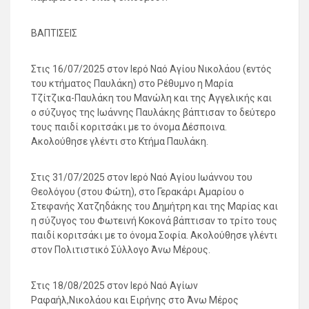
ΒΑΠΤΙΣΕΙΣ
Στις 16/07/2025 στον Ιερό Ναό Αγίου Νικολάου (εντός
του κτήματος Παυλάκη) στο Ρέθυμνο η Μαρία
Τζίτζικα-Παυλάκη του Μανώλη και της Αγγελικής και
ο σύζυγος της Ιωάννης Παυλάκης βάπτισαν το δεύτερο
τους παιδί κοριτσάκι με το όνομα Δέσποινα.
Ακολούθησε γλέντι στο Κτήμα Παυλάκη.
Στις 31/07/2025 στον Ιερό Ναό Αγίου Ιωάννου του
Θεολόγου (στου Φώτη), στο Γερακάρι Αμαρίου ο
Στεφανής Χατζηδάκης του Δημήτρη και της Μαρίας και
η σύζυγος του Φωτεινή Κοκονά βάπτισαν το τρίτο τους
παιδί κοριτσάκι με το όνομα Σοφία. Ακολούθησε γλέντι
στον Πολιτιστικό Σύλλογο Άνω Μέρους.
Στις 18/08/2025 στον Ιερό Ναό Αγίων
Ραφαήλ,Νικολάου και Ειρήνης στο Άνω Μέρος