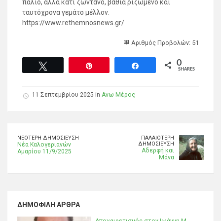
παλιό, αλλά κάτι ζωντανό, βαθιά ριζωμένο και
ταυτόχρονα γεμάτο μέλλον.
https://www.rethemnosnews.gr/
Αριθμός Προβολών: 51
0
Tweet
Pin
Share
SHARES
11 Σεπτεμβρίου 2025 in
Ανω Μέρος
ΝΕΌΤΕΡΗ ΔΗΜΟΣΊΕΥΣΗ
ΠΑΛΑΙΌΤΕΡΗ
ΔΗΜΟΣΊΕΥΣΗ
Νέα Καλογεριανών
Αδερφή και
Αμαρίου 11/9/2025
Μάνα
ΔΗΜΟΦΙΛΉ ΆΡΘΡΑ