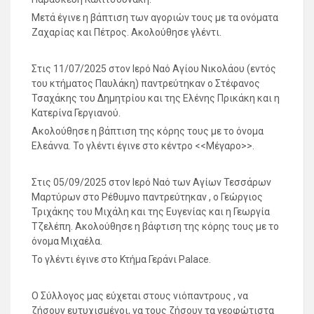
Μετά έγινε η βάπτιση των αγοριών τους με τα ονόματα
Ζαχαρίας και Πέτρος. Ακολούθησε γλέντι.
Στις 11/07/2025 στον Ιερό Ναό Αγίου Νικολάου (εντός
του κτήματος Παυλάκη) παντρεύτηκαν ο Στέφανος
Τσαχάκης του Δημητρίου και της Ελένης Πρικάκη και η
Κατερίνα Γεργιανού.
Ακολούθησε η βάπτιση της κόρης τους με το όνομα
Ελεάννα. Το γλέντι έγινε στο κέντρο <<Μέγαρο>>.
Στις 05/09/2025 στον Ιερό Ναό των Αγίων Τεσσάρων
Μαρτύρων στο Ρέθυμνο παντρεύτηκαν , ο Γεώργιος
Τριχάκης του Μιχάλη και της Ευγενίας και η Γεωργία
Τζελέπη. Ακολούθησε η βάφτιση της κόρης τους με το
όνομα Μιχαέλα.
Το γλέντι έγινε στο Κτήμα Γεράνι Palace.
Ο Σύλλογος μας εύχεται στους νιόπαντρους , να
ζήσουν ευτυχισμένοι, να τους ζήσουν τα νεοφώτιστα