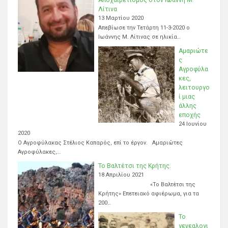
Αποχαιρετισμός στον Ιωάννη Μ.
Λίτινα
13 Μαρτίου 2020
Απεβίωσε την Τετάρτη 11-3-2020 ο
Ιωάννης Μ. Λίτινας σε ηλικία…
Αμαριώτε
ς
Αγροφύλα
κες,
λειτουργο
ί μιας
άλλης
εποχής
24 Ιουνίου
2020
Ο Αγροφύλακας Στέλιος Καπαρός, επί το έργον. Αμαριώτες
Αγροφύλακες,…
Το Βαλτέτσι της Κρήτης.
18 Απριλίου 2021
«Το Βαλτέτσι της
Κρήτης» Επετειακό αφιέρωμα, για τα
200…
Το
γενεαλογι