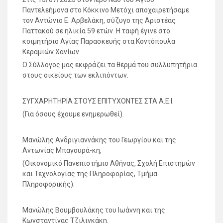
Παντελεήμονα στο Κόκκινο Μετόχι αποχαιρετήσαμε
τον Αντώνιο Ε. Αρβελάκη, σύζυγο της Αριστέας
Παττακού σε ηλικία 59 ετών. Η ταφή έγινε στο
κοιμητήριο Αγίας Παρασκευής στα Κοντόπουλα
Κεραμιών Χανίων.
Ο Σύλλογος μας εκφράζει τα θερμά του συλλυπητήρια
στους οικείους των εκλιπόντων.
ΣΥΓΧΑΡΗΤΗΡΙΑ ΣΤΟΥΣ ΕΠΙΤΥΧΟΝΤΕΣ ΣΤΑ Α.Ε.Ι.
(Για όσους έχουμε ενημερωθεί).
Μανώλης Ανδριγιαννάκης του Γεωργίου και της
Αντωνίας Μπαγουρά-κη,
(Οικονομικό Πανεπιστήμιο Αθήνας, Σχολή Επιστημών
και Τεχνολογίας της Πληροφορίας, Τμήμα
Πληροφορικής).
Μανώλης Βουμβουλάκης του Ιωάννη και της
Κωνσταντίνας Τζιλιγκάκη.