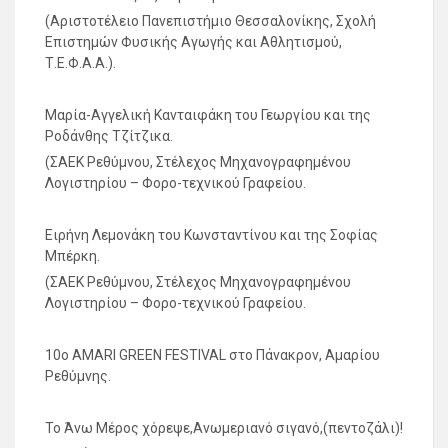
(Αριστοτέλειο Πανεπιστήμιο Θεσσαλονίκης, Σχολή
Επιστημών Φυσικής Αγωγής και Αθλητισμού,
Τ.Ε.Φ.Α.Α.).
Μαρία-Αγγελική Κανταιφάκη του Γεωργίου και της
Ροδάνθης Τζίτζικα.
(ΣΑΕΚ Ρεθύμνου, Στέλεχος Μηχανογραφημένου
Λογιστηρίου – Φορο-τεχνικού Γραφείου.
Ειρήνη Λεμονάκη του Κωνσταντίνου και της Σοφίας
Μπέρκη.
(ΣΑΕΚ Ρεθύμνου, Στέλεχος Μηχανογραφημένου
Λογιστηρίου – Φορο-τεχνικού Γραφείου.
10ο AMARI GREEN FESTIVAL στο Πάνακρον, Αμαρίου
Ρεθύμνης.
Το Άνω Μέρος χόρεψε,Ανωμεριανό σιγανό,(πεντοζάλι)!