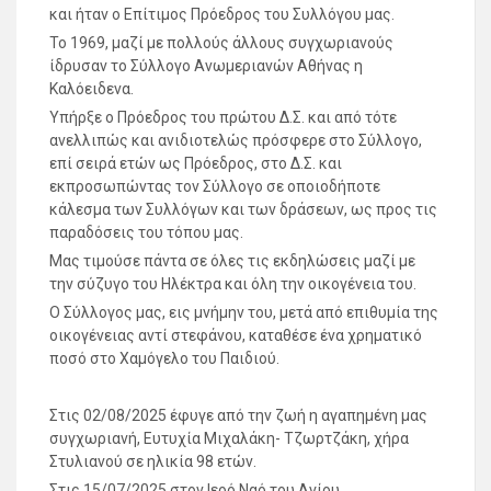
και ήταν ο Επίτιμος Πρόεδρος του Συλλόγου μας.
Το 1969, μαζί με πολλούς άλλους συγχωριανούς
ίδρυσαν το Σύλλογο Ανωμεριανών Αθήνας η
Καλόειδενα.
Υπήρξε ο Πρόεδρος του πρώτου Δ.Σ. και από τότε
ανελλιπώς και ανιδιοτελώς πρόσφερε στο Σύλλογο,
επί σειρά ετών ως Πρόεδρος, στο Δ.Σ. και
εκπροσωπώντας τον Σύλλογο σε οποιοδήποτε
κάλεσμα των Συλλόγων και των δράσεων, ως προς τις
παραδόσεις του τόπου μας.
Μας τιμούσε πάντα σε όλες τις εκδηλώσεις μαζί με
την σύζυγο του Ηλέκτρα και όλη την οικογένεια του.
Ο Σύλλογος μας, εις μνήμην του, μετά από επιθυμία της
οικογένειας αντί στεφάνου, καταθέσε ένα χρηματικό
ποσό στο Χαμόγελο του Παιδιού.
Στις 02/08/2025 έφυγε από την ζωή η αγαπημένη μας
συγχωριανή, Ευτυχία Μιχαλάκη- Τζωρτζάκη, χήρα
Στυλιανού σε ηλικία 98 ετών.
Στις 15/07/2025 στον Ιερό Ναό του Αγίου