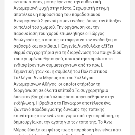
εντυπωσίασαν, μεταφέροντας την αυθεντική
Ανωμεριανή ψυχή στην πίστα. Ξεχωριστή στιγμή
αποτέλεσε η παρουσίαση του παραδοσιακού
Ανωμεριανού Σιγανού με μαντινάδες, όπως τον δίδαξαν
οι παλιοί του χωριού. Την οργάνωση και την
παρουσίαση του χορού επιμελήθηκε ο Γιώργος
Δουλγεράκης, ο οποίος κατάφερε να τον αναδείξει με
σεβασμό και ακρίβεια. Η Ευγενία Λινοξυλάκη αξίζει
θερμά συγχαρητήρια για τη διοργάνωση του παιχνιδιού
του κρυμμένου θησαυρού, που κράτησε αμείωτο το
ενδιαφέρον των συμμετεχόντων από το πρωί.
Σημαντική ήταν και η συμβολή του Πολιτιστικού
Συλλόγου Άνω Μέρους και του Συλλόγου
Ανωμεριανών Αθήνας, οι οποίοι στήριξαν τη
διοργάνωση σε όλα τα επίπεδα.Τα συγχαρητήρια
έπεφταν βροχή από όλους όσοι παρευρέθηκαν στην
εκδήλωση. Η βραδιά στο Πάνακρον αποτέλεσε ένα
ζωντανό παράδειγμα της δύναμης της τοπικής
κοινότητας όταν ενώνεται γύρω από την παράδοση, τη
δημιουργία και την αγάπη για τον τόπο της. Το Άνω
Μέρος έδειξε και φέτος πως η παράδοση δεν είναι κάτι