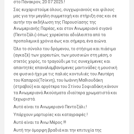
στο Πάνακρον, 20 07 2025.!
Σας ευχαριστούμε όλους, συγχωριανούς και φίλους
μας για την μεγάλη συμμετοχή και στήριξη σας και σε
αυτήν την εκδήλωση της Παρουσίασης της
Ανωμεριανής Παρέας, και στον Ανωμεριανό σιγανό
(Πεντοζάλι) όπως χορεύεται αδιάλειπτα από τα
προπολεμικά χρόνια έως και σήμερα, ένα αιώνα.
Όλο το σύνολο του δρόμενου, το στήσιμο και πιάσιμο
(αγκαζέ) των χορευτών, των μουσικών στη μέση, ο
στετός χορός, το τραγούδι με τις συνεχόμενες και
απαντητές επαναλαμβανόμενες μαντινάδες η μουσική
σε φυσικό ήχο με τις παλιές κοντυλιές του Λευτέρη
του Καπαρού(Τσίκνη), του Ιωάννη Μαθιουδάκη
(στραβού) και αργότερα του Στίνου Σοφιαδάκη κάνουν
τα Ανωμεριανά Ακούσματα ιδιαίτερα χρωματιστά και
ξεχωριστά.
Αυτό είναι το Ανωμεριανό Πεντοζάλι.!
Υπάρχουν μαρτυρίες και καταγραφές.!
Αυτό είναι το Άνω Μέρος.!!!
Αυτή την όμορφη βραδιά και την επιτυχία της