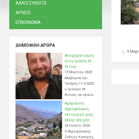
ΑΛΛΟΙ ΣΥΛΟΓΟΙ
ΑΡΧΕΙΟ
ΕΠΙΚΟΙΝΩΝΙΑ
ΔΗΜΟΦΙΛΉ ΆΡΘΡΑ
9 Μαρτ
Αποχαιρετισμός
στον Ιωάννη Μ.
Λίτινα
13 Μαρτίου 2020
Απεβίωσε την
Τετάρτη 11-3-2020
ο Ιωάννης Μ.
Λίτινας σε ηλικία…
Αμαριώτες
Αγροφύλακες,
λειτουργοί μιας
άλλης εποχής
24 Ιουνίου 2020
Ο Αγροφύλακας
Στέλιος Καπαρός,