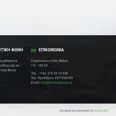
ΩΤΙΚΗ ΦΩΝΗ
ΕΠΙΚΟΙΝΩΝΊΑ
να μαθαίνετε
Σοφοκλέους 53Α, Αθήνα
νδίας και να
Τ.Κ.: 105 53
τικη Φωνή.
Τηλ. – Fax: 210 33 14 346
Τηλ. Προέδρου: 6971566783
Email:
info@omospamari.gr
Designed and developed by
Inspire Web