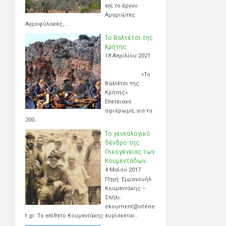
επί το έργον.
Αμαριώτες
Αγροφύλακες,…
Το Βαλτέτσι της
Κρήτης.
18 Απριλίου 2021
«Το
Βαλτέτσι της
Κρήτης»
Επετειακό
αφιέρωμα, για τα
200…
Το γενεαλογικό
δένδρο της
Οικογένειας των
Κουμεντάδων.
4 Μαΐου 2017
Πηγή Εμμανουήλ
Κουμεντάκης –
Σπήλι.
ekoument@otene
t.gr Το επίθετο Κουμεντάκης ευρίσκεται…