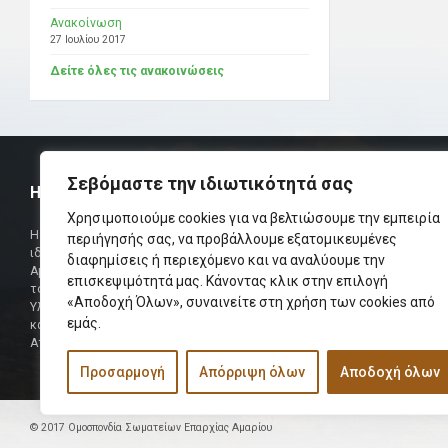
Ανακοίνωση
27 Ιουλίου 2017
Δείτε όλες τις ανακοινώσεις
Σεβόμαστε την ιδιωτικότητά σας
Η ΟΜΟΣΠΟΝΔΙΑ
ΧΡΗΣΙΜ
Χρησιμοποιούμε cookies για να βελτιώσουμε την εμπειρία
Τηλεφωνικό Κ
Η Ομοσπονδία Σωματείων Επαρχίας Αμαρίου
περιήγησής σας, να προβάλλουμε εξατομικευμένες
ιδρύθηκε και πήρε τη θέση της Ένωσης
διαφημίσεις ή περιεχόμενο και να αναλύουμε την
Δήμαρχος
Αμαριωτών, που λειτουργούσε από το 1966 μέχρι
επισκεψιμότητά μας. Κάνοντας κλικ στην επιλογή
Φαξ
το 1984.
«Αποδοχή Όλων», συναινείτε στη χρήση των cookies από
Υλοποιήθηκε σε συνεργασία των μελών του Δ.Σ
Περισσότερα
εμάς.
και των Δ.Σ των Αμαριώτικων Σωματείων της
Αττικής.
Προσαρμογή
Απόρριψη όλων
Αποδοχή όλων
© 2017 Ομοσπονδία Σωματείων Επαρχίας Αμαρίου