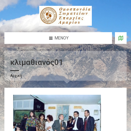
ΜΕΝΟΎ
κλιμαθιανός01
Αρχική