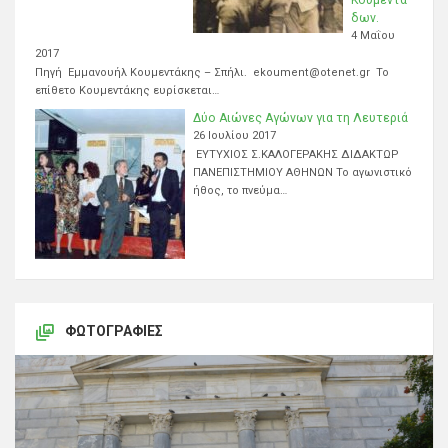
δων.
4 Μαΐου
2017
Πηγή Εμμανουήλ Κουμεντάκης – Σπήλι. ekoument@otenet.gr Το
επίθετο Κουμεντάκης ευρίσκεται…
Δύο Αιώνες Αγώνων για τη Λευτεριά
26 Ιουλίου 2017
ΕΥΤΥΧΙΟΣ Σ.ΚΑΛΟΓΕΡΑΚΗΣ ΔΙΔΑΚΤΩΡ
ΠΑΝΕΠΙΣΤΗΜΙΟΥ ΑΘΗΝΩΝ Το αγωνιστικό
ήθος, το πνεύμα…
ΦΩΤΟΓΡΑΦΊΕΣ