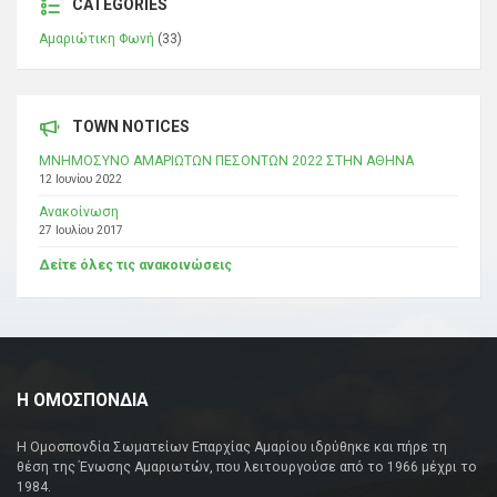
CATEGORIES
Αμαριώτικη Φωνή
(33)
TOWN NOTICES
ΜΝΗΜΟΣΥΝΟ ΑΜΑΡΙΩΤΩΝ ΠΕΣΟΝΤΩΝ 2022 ΣΤΗΝ ΑΘΗΝΑ
12 Ιουνίου 2022
Ανακοίνωση
27 Ιουλίου 2017
Δείτε όλες τις ανακοινώσεις
Η ΟΜΟΣΠΟΝΔΙΑ
Η Ομοσπονδία Σωματείων Επαρχίας Αμαρίου ιδρύθηκε και πήρε τη
θέση της Ένωσης Αμαριωτών, που λειτουργούσε από το 1966 μέχρι το
1984.