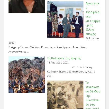
Αμαριώτε
ς
Αγροφύλα
κες,
λειτουργο
ί μιας
άλλης
εποχής
24 Ιουνίου
2020
Ο Αγροφύλακας Στέλιος Καπαρός, επί το έργον. Αμαριώτες
Αγροφύλακες,…
Το Βαλτέτσι της Κρήτης.
18 Απριλίου 2021
«Το Βαλτέτσι της
Κρήτης» Επετειακό αφιέρωμα, για τα
200…
Το
γενεαλογι
κό δένδρο
της
Οικογένει
ας των
Κουμεντά