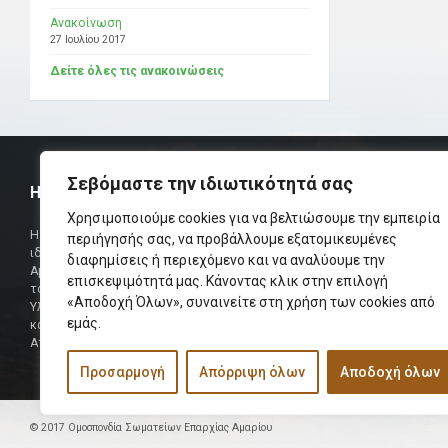
Ανακοίνωση
27 Ιουλίου 2017
Δείτε όλες τις ανακοινώσεις
Σεβόμαστε την ιδιωτικότητά σας
Η ΟΜΟΣΠΟΝΔΙΑ
ΧΡΗΣΙΜ
Χρησιμοποιούμε cookies για να βελτιώσουμε την εμπειρία
Τηλεφωνικό Κ
Η Ομοσπονδία Σωματείων Επαρχίας Αμαρίου
περιήγησής σας, να προβάλλουμε εξατομικευμένες
ιδρύθηκε και πήρε τη θέση της Ένωσης
διαφημίσεις ή περιεχόμενο και να αναλύουμε την
Δήμαρχος
Αμαριωτών, που λειτουργούσε από το 1966 μέχρι
επισκεψιμότητά μας. Κάνοντας κλικ στην επιλογή
Φαξ
το 1984.
«Αποδοχή Όλων», συναινείτε στη χρήση των cookies από
Υλοποιήθηκε σε συνεργασία των μελών του Δ.Σ
Περισσότερα
εμάς.
και των Δ.Σ των Αμαριώτικων Σωματείων της
Αττικής.
Προσαρμογή
Απόρριψη όλων
Αποδοχή όλων
© 2017 Ομοσπονδία Σωματείων Επαρχίας Αμαρίου