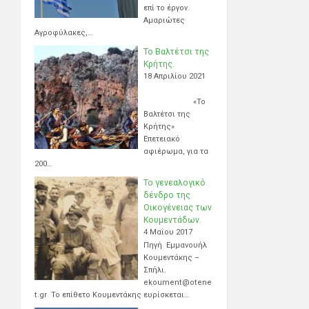
επί το έργον.
Αμαριώτες
Αγροφύλακες,…
Το Βαλτέτσι της
Κρήτης.
18 Απριλίου 2021
«Το
Βαλτέτσι της
Κρήτης»
Επετειακό
αφιέρωμα, για τα
200…
Το γενεαλογικό
δένδρο της
Οικογένειας των
Κουμεντάδων.
4 Μαΐου 2017
Πηγή Εμμανουήλ
Κουμεντάκης –
Σπήλι.
ekoument@otene
t.gr Το επίθετο Κουμεντάκης ευρίσκεται…