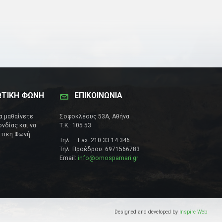
ΩΤΙΚΗ ΦΩΝΗ
ΕΠΙΚΟΙΝΩΝΊΑ
να μαθαίνετε
Σοφοκλέους 53Α, Αθήνα
νδίας και να
Τ.Κ.: 105 53
τικη Φωνή.
Τηλ. – Fax: 210 33 14 346
Τηλ. Προέδρου: 6971566783
Email:
info@omospamari.gr
Designed and developed by
Inspire Web