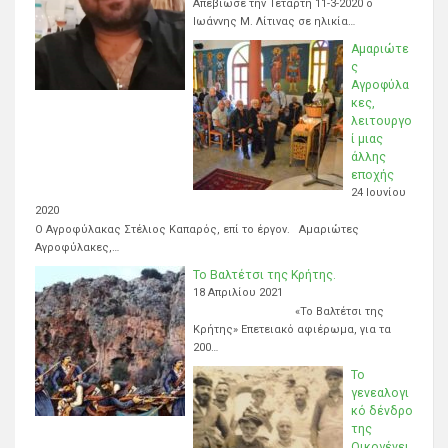
Απεβίωσε την Τετάρτη 11-3-2020 ο
Ιωάννης Μ. Λίτινας σε ηλικία…
Αμαριώτε
ς
Αγροφύλα
κες,
λειτουργο
ί μιας
άλλης
εποχής
24 Ιουνίου
2020
Ο Αγροφύλακας Στέλιος Καπαρός, επί το έργον. Αμαριώτες
Αγροφύλακες,…
Το Βαλτέτσι της Κρήτης.
18 Απριλίου 2021
«Το Βαλτέτσι της
Κρήτης» Επετειακό αφιέρωμα, για τα
200…
Το
γενεαλογι
κό δένδρο
της
Οικογένει