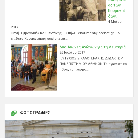
ας των
Κουμεντά
δων.
4 Μαΐου
2017
Πηγή Εμμανουήλ Κουμεντάκης – Σπήλι. ekoument@otenet.gr Το
επίθετο Κουμεντάκης ευρίσκεται…
Δύο Αιώνες Αγώνων για τη Λευτεριά
26 Ιουλίου 2017
ΕΥΤΥΧΙΟΣ Σ.ΚΑΛΟΓΕΡΑΚΗΣ ΔΙΔΑΚΤΩΡ
ΠΑΝΕΠΙΣΤΗΜΙΟΥ ΑΘΗΝΩΝ Το αγωνιστικό
ήθος, το πνεύμα…
ΦΩΤΟΓΡΑΦΊΕΣ