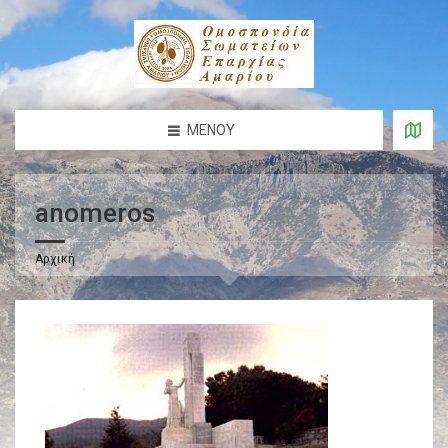
ΜΕΝΟΎ
anomeros
Αρχική