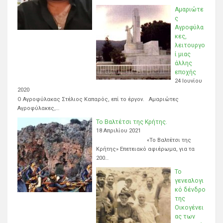
Αμαριώτε
ς
Αγροφύλα
κες,
λειτουργο
ί μιας
άλλης
εποχής
24 Ιουνίου
2020
Ο Αγροφύλακας Στέλιος Καπαρός, επί το έργον. Αμαριώτες
Αγροφύλακες,…
Το Βαλτέτσι της Κρήτης.
18 Απριλίου 2021
«Το Βαλτέτσι της
Κρήτης» Επετειακό αφιέρωμα, για τα
200…
Το
γενεαλογι
κό δένδρο
της
Οικογένει
ας των