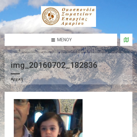
ΜΕΝΟΎ
img_20160702_182836
Αρχική