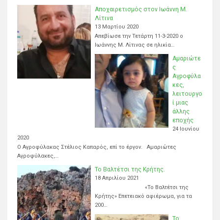
Αποχαιρετισμός στον Ιωάννη Μ.
Λίτινα
13 Μαρτίου 2020
Απεβίωσε την Τετάρτη 11-3-2020 ο
Ιωάννης Μ. Λίτινας σε ηλικία…
Αμαριώτε
ς
Αγροφύλα
κες,
λειτουργο
ί μιας
άλλης
εποχής
24 Ιουνίου
2020
Ο Αγροφύλακας Στέλιος Καπαρός, επί το έργον. Αμαριώτες
Αγροφύλακες,…
Το Βαλτέτσι της Κρήτης.
18 Απριλίου 2021
«Το Βαλτέτσι της
Κρήτης» Επετειακό αφιέρωμα, για τα
200…
Το