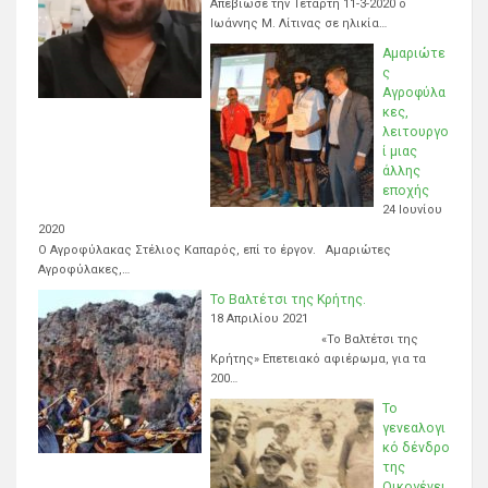
Απεβίωσε την Τετάρτη 11-3-2020 ο
Ιωάννης Μ. Λίτινας σε ηλικία…
Αμαριώτε
ς
Αγροφύλα
κες,
λειτουργο
ί μιας
άλλης
εποχής
24 Ιουνίου
2020
Ο Αγροφύλακας Στέλιος Καπαρός, επί το έργον. Αμαριώτες
Αγροφύλακες,…
Το Βαλτέτσι της Κρήτης.
18 Απριλίου 2021
«Το Βαλτέτσι της
Κρήτης» Επετειακό αφιέρωμα, για τα
200…
Το
γενεαλογι
κό δένδρο
της
Οικογένει