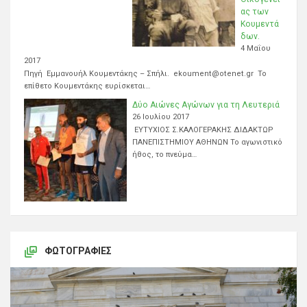
ας των
Κουμεντά
δων.
4 Μαΐου
2017
Πηγή Εμμανουήλ Κουμεντάκης – Σπήλι. ekoument@otenet.gr Το
επίθετο Κουμεντάκης ευρίσκεται…
Δύο Αιώνες Αγώνων για τη Λευτεριά
26 Ιουλίου 2017
ΕΥΤΥΧΙΟΣ Σ.ΚΑΛΟΓΕΡΑΚΗΣ ΔΙΔΑΚΤΩΡ
ΠΑΝΕΠΙΣΤΗΜΙΟΥ ΑΘΗΝΩΝ Το αγωνιστικό
ήθος, το πνεύμα…
ΦΩΤΟΓΡΑΦΊΕΣ