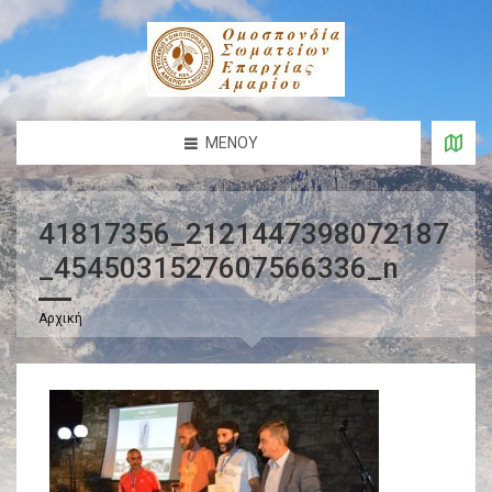
ΜΕΝΟΎ
41817356_2121447398072187
_4545031527607566336_n
Αρχική