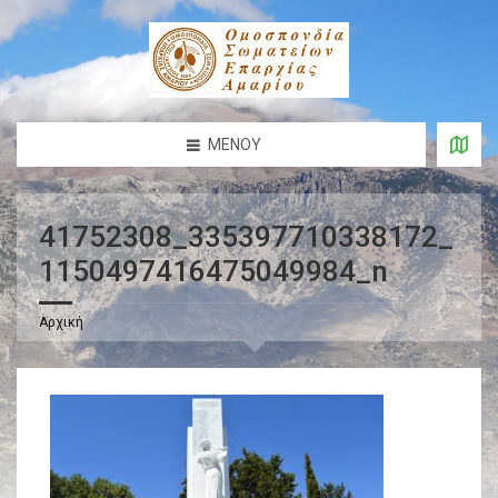
ΜΕΝΟΎ
41752308_335397710338172_
1150497416475049984_n
Αρχική