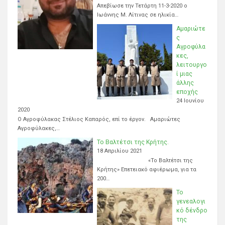
Απεβίωσε την Τετάρτη 11-3-2020 ο
Ιωάννης Μ. Λίτινας σε ηλικία…
Αμαριώτε
ς
Αγροφύλα
κες,
λειτουργο
ί μιας
άλλης
εποχής
24 Ιουνίου
2020
Ο Αγροφύλακας Στέλιος Καπαρός, επί το έργον. Αμαριώτες
Αγροφύλακες,…
Το Βαλτέτσι της Κρήτης.
18 Απριλίου 2021
«Το Βαλτέτσι της
Κρήτης» Επετειακό αφιέρωμα, για τα
200…
Το
γενεαλογι
κό δένδρο
της