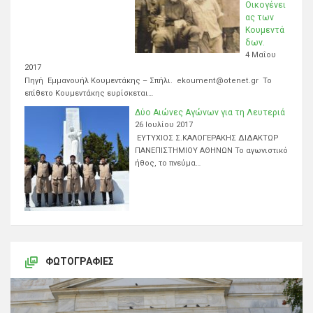
Οικογένει
ας των
Κουμεντά
δων.
4 Μαΐου
2017
Πηγή Εμμανουήλ Κουμεντάκης – Σπήλι. ekoument@otenet.gr Το
επίθετο Κουμεντάκης ευρίσκεται…
Δύο Αιώνες Αγώνων για τη Λευτεριά
26 Ιουλίου 2017
ΕΥΤΥΧΙΟΣ Σ.ΚΑΛΟΓΕΡΑΚΗΣ ΔΙΔΑΚΤΩΡ
ΠΑΝΕΠΙΣΤΗΜΙΟΥ ΑΘΗΝΩΝ Το αγωνιστικό
ήθος, το πνεύμα…
ΦΩΤΟΓΡΑΦΊΕΣ