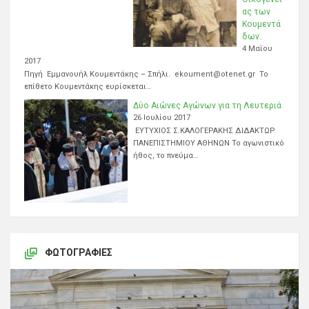
ας των
Κουμεντά
δων.
4 Μαΐου
2017
Πηγή Εμμανουήλ Κουμεντάκης – Σπήλι. ekoument@otenet.gr Το
επίθετο Κουμεντάκης ευρίσκεται…
Δύο Αιώνες Αγώνων για τη Λευτεριά
26 Ιουλίου 2017
ΕΥΤΥΧΙΟΣ Σ.ΚΑΛΟΓΕΡΑΚΗΣ ΔΙΔΑΚΤΩΡ
ΠΑΝΕΠΙΣΤΗΜΙΟΥ ΑΘΗΝΩΝ Το αγωνιστικό
ήθος, το πνεύμα…
ΦΩΤΟΓΡΑΦΊΕΣ