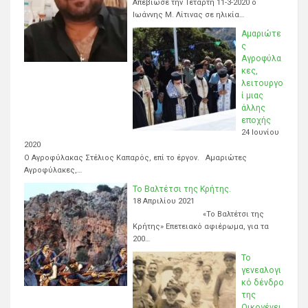
Απεβίωσε την Τετάρτη 11-3-2020 ο
Ιωάννης Μ. Λίτινας σε ηλικία…
Αμαριώτε
ς
Αγροφύλα
κες,
λειτουργο
ί μιας
άλλης
εποχής
24 Ιουνίου
2020
Ο Αγροφύλακας Στέλιος Καπαρός, επί το έργον. Αμαριώτες
Αγροφύλακες,…
Το Βαλτέτσι της Κρήτης.
18 Απριλίου 2021
«Το Βαλτέτσι της
Κρήτης» Επετειακό αφιέρωμα, για τα
200…
Το
γενεαλογι
κό δένδρο
της
Οικογένει