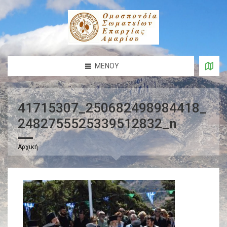
ΜΕΝΟΎ
41715307_250682498984418_
2482755525339512832_n
Αρχική