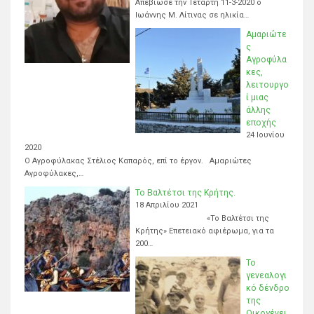
Απεβίωσε την Τετάρτη 11-3-2020 ο
Ιωάννης Μ. Λίτινας σε ηλικία…
Αμαριώτε
ς
Αγροφύλα
κες,
λειτουργο
ί μιας
άλλης
εποχής
24 Ιουνίου
2020
Ο Αγροφύλακας Στέλιος Καπαρός, επί το έργον. Αμαριώτες
Αγροφύλακες,…
Το Βαλτέτσι της Κρήτης.
18 Απριλίου 2021
«Το Βαλτέτσι της
Κρήτης» Επετειακό αφιέρωμα, για τα
200…
Το
γενεαλογι
κό δένδρο
της
Οικογένει