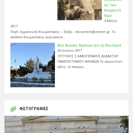
ας των
Κουμεντά
δων.
4 Μαΐου
2017
Πηγή Εμμανουήλ Κουμεντάκης – Σπήλι. ekoument@otenet.gr Το
επίθετο Κουμεντάκης ευρίσκεται…
Δύο Αιώνες Αγώνων για τη Λευτεριά
26 Ιουλίου 2017
ΕΥΤΥΧΙΟΣ Σ.ΚΑΛΟΓΕΡΑΚΗΣ ΔΙΔΑΚΤΩΡ
ΠΑΝΕΠΙΣΤΗΜΙΟΥ ΑΘΗΝΩΝ Το αγωνιστικό
ήθος, το πνεύμα…
ΦΩΤΟΓΡΑΦΊΕΣ