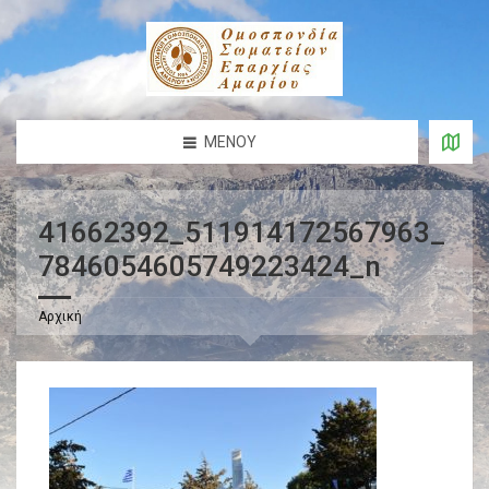
ΜΕΝΟΎ
41662392_511914172567963_
7846054605749223424_n
Αρχική