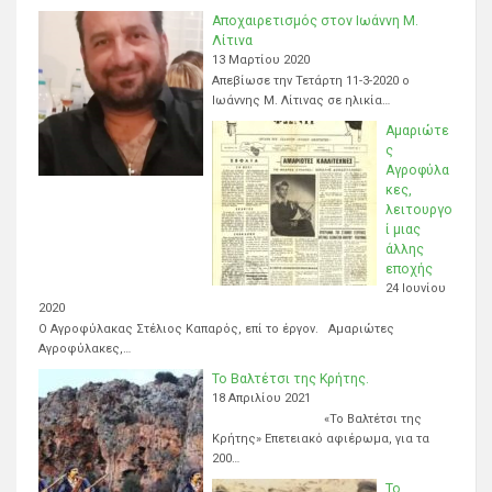
Αποχαιρετισμός στον Ιωάννη Μ.
Λίτινα
13 Μαρτίου 2020
Απεβίωσε την Τετάρτη 11-3-2020 ο
Ιωάννης Μ. Λίτινας σε ηλικία…
Αμαριώτε
ς
Αγροφύλα
κες,
λειτουργο
ί μιας
άλλης
εποχής
24 Ιουνίου
2020
Ο Αγροφύλακας Στέλιος Καπαρός, επί το έργον. Αμαριώτες
Αγροφύλακες,…
Το Βαλτέτσι της Κρήτης.
18 Απριλίου 2021
«Το Βαλτέτσι της
Κρήτης» Επετειακό αφιέρωμα, για τα
200…
Το