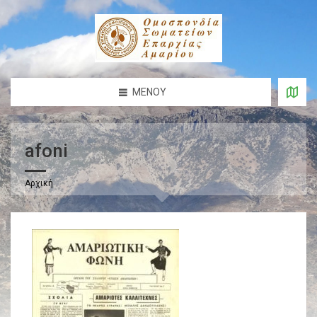
ΜΕΝΟΎ
afoni
Αρχική