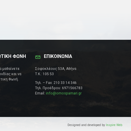
ΩΤΙΚΗ ΦΩΝΗ
ΕΠΙΚΟΙΝΩΝΊΑ
να μαθαίνετε
Σοφοκλέους 53Α, Αθήνα
νδίας και να
Τ.Κ.: 105 53
τικη Φωνή.
Τηλ. – Fax: 210 33 14 346
Τηλ. Προέδρου: 6971566783
Email:
info@omospamari.gr
Designed and developed by
Inspire Web