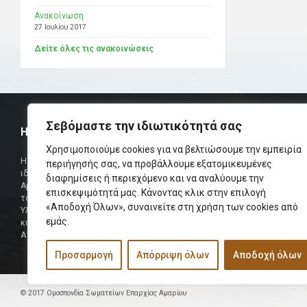
Ανακοίνωση
27 Ιουλίου 2017
Δείτε όλες τις ανακοινώσεις
Σεβόμαστε την ιδιωτικότητά σας
Η ΟΜΟΣΠΟΝΔΙΑ
ΧΡΗΣΙΜ
Χρησιμοποιούμε cookies για να βελτιώσουμε την εμπειρία
Τηλεφωνικό Κ
Η Ομοσπονδία Σωματείων Επαρχίας Αμαρίου
περιήγησής σας, να προβάλλουμε εξατομικευμένες
ιδρύθηκε και πήρε τη θέση της Ένωσης
διαφημίσεις ή περιεχόμενο και να αναλύουμε την
Δήμαρχος
Αμαριωτών, που λειτουργούσε από το 1966 μέχρι
επισκεψιμότητά μας. Κάνοντας κλικ στην επιλογή
Φαξ
το 1984.
«Αποδοχή Όλων», συναινείτε στη χρήση των cookies από
Υλοποιήθηκε σε συνεργασία των μελών του Δ.Σ
Περισσότερα
εμάς.
και των Δ.Σ των Αμαριώτικων Σωματείων της
Αττικής.
Προσαρμογή
Απόρριψη όλων
Αποδοχή όλων
© 2017 Ομοσπονδία Σωματείων Επαρχίας Αμαρίου