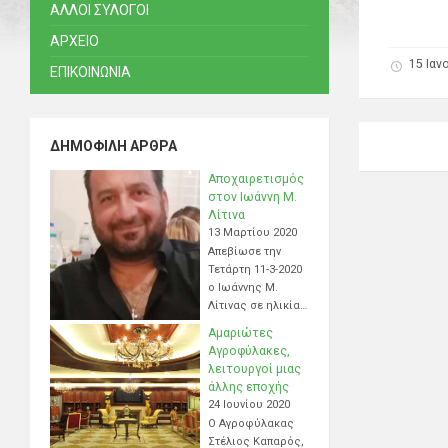
ΑΛΛΟΙ ΣΥΛΟΓΟΙ
ΑΡΧΕΙΟ
15 Ιαν
ΕΠΙΚΟΙΝΩΝΙΑ
ΔΗΜΟΦΙΛΉ ΆΡΘΡΑ
Αποχαιρετισμός
στον Ιωάννη Μ.
Λίτινα
13 Μαρτίου 2020
Απεβίωσε την
Τετάρτη 11-3-2020
ο Ιωάννης Μ.
Λίτινας σε ηλικία…
Αμαριώτες
Αγροφύλακες,
λειτουργοί μιας
άλλης εποχής
24 Ιουνίου 2020
Ο Αγροφύλακας
Στέλιος Καπαρός,