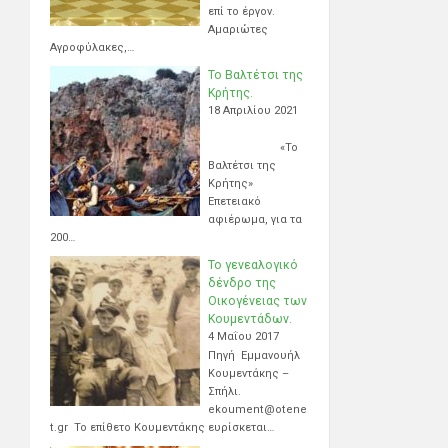
επί το έργον.
Αμαριώτες
Αγροφύλακες,…
Το Βαλτέτσι της
Κρήτης.
18 Απριλίου 2021
«Το
Βαλτέτσι της
Κρήτης»
Επετειακό
αφιέρωμα, για τα
200…
Το γενεαλογικό
δένδρο της
Οικογένειας των
Κουμεντάδων.
4 Μαΐου 2017
Πηγή Εμμανουήλ
Κουμεντάκης –
Σπήλι.
ekoument@otene
t.gr Το επίθετο Κουμεντάκης ευρίσκεται…