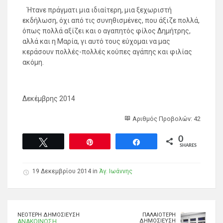
Ήτανε πράγματι μια ιδιαίτερη, μια ξεχωριστή
εκδήλωση, όχι από τις συνηθισμένες, που άξιζε πολλά,
όπως πολλά αξίζει και ο αγαπητός φίλος Δημήτρης,
αλλά και η Μαρία, γι αυτό τους εύχομαι να μας
κεράσουν πολλές-πολλές κούπες αγάπης και φιλίας
ακόμη.
Δεκέμβρης 2014
Αριθμός Προβολών: 42
0
Tweet
Pin
Share
SHARES
19 Δεκεμβρίου 2014 in
Άγ. Ιωάννης
ΝΕΌΤΕΡΗ ΔΗΜΟΣΊΕΥΣΗ
ΠΑΛΑΙΌΤΕΡΗ
ΔΗΜΟΣΊΕΥΣΗ
ΑΝΑΚΟΙΝΩΣΗ