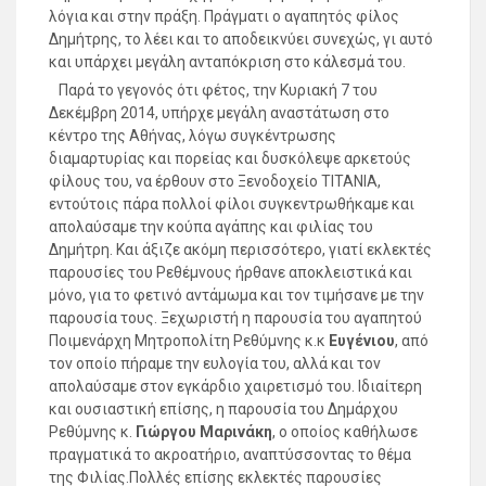
λόγια και στην πράξη. Πράγματι ο αγαπητός φίλος
Δημήτρης, το λέει και το αποδεικνύει συνεχώς, γι αυτό
και υπάρχει μεγάλη ανταπόκριση στο κάλεσμά του.
Παρά το γεγονός ότι φέτος, την Κυριακή 7 του
Δεκέμβρη 2014, υπήρχε μεγάλη αναστάτωση στο
κέντρο της Αθήνας, λόγω συγκέντρωσης
διαμαρτυρίας και πορείας και δυσκόλεψε αρκετούς
φίλους του, να έρθουν στο Ξενοδοχείο ΤΙΤΑΝΙΑ,
εντούτοις πάρα πολλοί φίλοι συγκεντρωθήκαμε και
απολαύσαμε την κούπα αγάπης και φιλίας του
Δημήτρη. Και άξιζε ακόμη περισσότερο, γιατί εκλεκτές
παρουσίες του Ρεθέμνους ήρθανε αποκλειστικά και
μόνο, για το φετινό αντάμωμα και τον τιμήσανε με την
παρουσία τους. Ξεχωριστή η παρουσία του αγαπητού
Ποιμενάρχη Μητροπολίτη Ρεθύμνης κ.κ
Ευγένιου
, από
τον οποίο πήραμε την ευλογία του, αλλά και τον
απολαύσαμε στον εγκάρδιο χαιρετισμό του. Ιδιαίτερη
και ουσιαστική επίσης, η παρουσία του Δημάρχου
Ρεθύμνης κ.
Γιώργου Μαρινάκη
, ο οποίος καθήλωσε
πραγματικά το ακροατήριο, αναπτύσσοντας το θέμα
της Φιλίας.Πολλές επίσης εκλεκτές παρουσίες