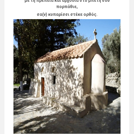
με τη πρεπειά και αρχοδιά στο μπέτη σου
πορπάθιε,
σα(ν) κυπαρίσσι στέκε ορθός.