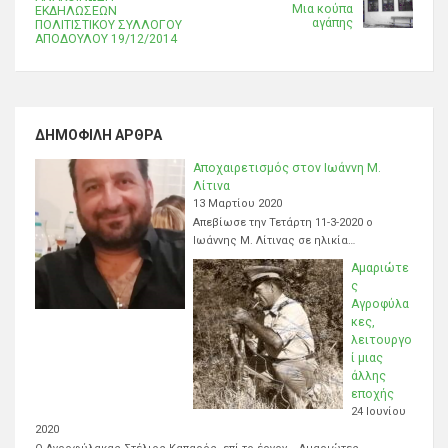
Μια κούπα
ΕΚΔΗΛΩΣΕΩΝ
αγάπης
ΠΟΛΙΤΙΣΤΙΚΟΥ ΣΥΛΛΟΓΟΥ
ΑΠΟΔΟΥΛΟΥ 19/12/2014
ΔΗΜΟΦΙΛΉ ΆΡΘΡΑ
Αποχαιρετισμός στον Ιωάννη Μ.
Λίτινα
13 Μαρτίου 2020
Απεβίωσε την Τετάρτη 11-3-2020 ο
Ιωάννης Μ. Λίτινας σε ηλικία…
Αμαριώτε
ς
Αγροφύλα
κες,
λειτουργο
ί μιας
άλλης
εποχής
24 Ιουνίου
2020