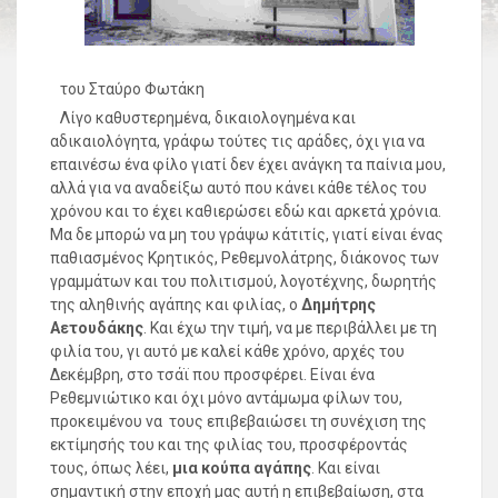
του Σταύρο Φωτάκη
Λίγο καθυστερημένα, δικαιολογημένα και
αδικαιολόγητα, γράφω τούτες τις αράδες, όχι για να
επαινέσω ένα φίλο γιατί δεν έχει ανάγκη τα παίνια μου,
αλλά για να αναδείξω αυτό που κάνει κάθε τέλος του
χρόνου και το έχει καθιερώσει εδώ και αρκετά χρόνια.
Μα δε μπορώ να μη του γράψω κάτιτίς, γιατί είναι ένας
παθιασμένος Κρητικός, Ρεθεμνολάτρης, διάκονος των
γραμμάτων και του πολιτισμού, λογοτέχνης, δωρητής
της αληθινής αγάπης και φιλίας, ο
Δημήτρης
Αετουδάκης
. Και έχω την τιμή, να με περιβάλλει με τη
φιλία του, γι αυτό με καλεί κάθε χρόνο, αρχές του
Δεκέμβρη, στο τσάϊ που προσφέρει. Είναι ένα
Ρεθεμνιώτικο και όχι μόνο αντάμωμα φίλων του,
προκειμένου να τους επιβεβαιώσει τη συνέχιση της
εκτίμησής του και της φιλίας του, προσφέροντάς
τους, όπως λέει,
μια κούπα αγάπης
. Και είναι
σημαντική στην εποχή μας αυτή η επιβεβαίωση, στα