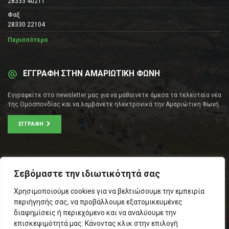
28333 40211
Φαξ
28330 22104
Περισσότερα
ΕΓΓΡΑΦΗ ΣΤΗΝ ΑΜΑΡΙΩΤΙΚΗ ΦΩΝΗ
Εγγραφείτε στο newsletter μας για να μαθαίνετε άμεσα τα τελευταία νέα
της Ομοσπονδίας και να λαμβάνετε ηλεκτρονικά την Αμαριώτικη Φωνή.
ΕΓΓΡΑΦΉ
ΕΠΙΚΟΙΝΩΝΊΑ
Σεβόμαστε την ιδιωτικότητά σας
Σοφοκλέους 53Α, Αθήνα
Χρησιμοποιούμε cookies για να βελτιώσουμε την εμπειρία
Τ.Κ.: 105 53
περιήγησής σας, να προβάλλουμε εξατομικευμένες
Τηλ. – Fax: 210 33 14 346
διαφημίσεις ή περιεχόμενο και να αναλύουμε την
Τηλ. Προέδρου: 6971566783
επισκεψιμότητά μας. Κάνοντας κλικ στην επιλογή
Email:
info@omospamari.gr