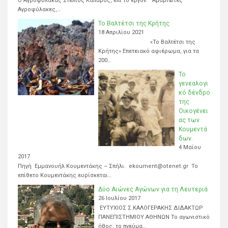
Ο Αγροφύλακας Στέλιος Καπαρός, επί το έργον. Αμαριώτες
Αγροφύλακες,…
Το Βαλτέτσι της Κρήτης.
18 Απριλίου 2021
«Το Βαλτέτσι της
Κρήτης» Επετειακό αφιέρωμα, για τα
200…
Το
γενεαλογι
κό δένδρο
της
Οικογένει
ας των
Κουμεντά
δων.
4 Μαΐου
2017
Πηγή Εμμανουήλ Κουμεντάκης – Σπήλι. ekoument@otenet.gr Το
επίθετο Κουμεντάκης ευρίσκεται…
Δύο Αιώνες Αγώνων για τη Λευτεριά
26 Ιουλίου 2017
ΕΥΤΥΧΙΟΣ Σ.ΚΑΛΟΓΕΡΑΚΗΣ ΔΙΔΑΚΤΩΡ
ΠΑΝΕΠΙΣΤΗΜΙΟΥ ΑΘΗΝΩΝ Το αγωνιστικό
ήθος, το πνεύμα…