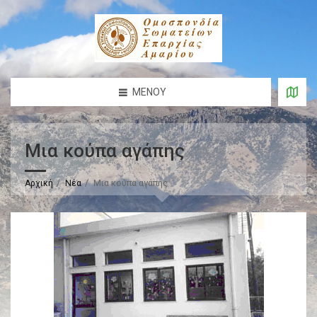
ΜΕΝΟΎ
Μια κούπα αγάπης
Αρχική
Νέα
Μια κούπα αγάπης