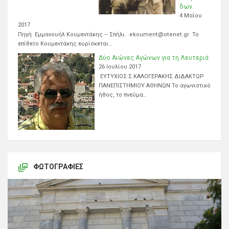
δων.
4 Μαΐου
2017
Πηγή Εμμανουήλ Κουμεντάκης – Σπήλι. ekoument@otenet.gr Το
επίθετο Κουμεντάκης ευρίσκεται…
Δύο Αιώνες Αγώνων για τη Λευτεριά
26 Ιουλίου 2017
ΕΥΤΥΧΙΟΣ Σ.ΚΑΛΟΓΕΡΑΚΗΣ ΔΙΔΑΚΤΩΡ
ΠΑΝΕΠΙΣΤΗΜΙΟΥ ΑΘΗΝΩΝ Το αγωνιστικό
ήθος, το πνεύμα…
ΦΩΤΟΓΡΑΦΊΕΣ