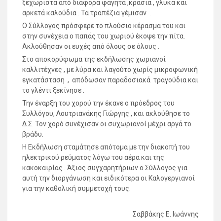
ξεχωριστά από διάφορα φαγητά ,κρασιά , γλυκά και
αρκετά καλούδια . Τα τραπέζια γέμισαν .
Ο Σύλλογος πρόσφερε το πλούσιο κέρασμα του και
στην συνέχεια ο παπάς του χωριού έκοψε την πίτα.
Ακλούθησαν οι ευχές από όλους σε όλους .
Στο αποκορύφωμα της εκδήλωσης χωριανοί
καλλιτέχνες , με λύρα και λαγούτο χωρίς μικροφωνική
εγκατάσταση , απόδωσαν παραδοσιακά τραγούδια και
το γλέντι ξεκίνησε .
Την έναρξη του χορού την έκανε ο πρόεδρος του
Συλλόγου, Λουτριανάκης Γιώργης , και ακλούθησε το
Δ.Σ. Τον χορό συνέχισαν οι συχωριανοί μέχρι αργά το
βράδυ.
Η Εκδήλωση σταμάτησε απότομα με την διακοπή του
ηλεκτρικού ρεύματος λόγω του αέρα και της
κακοκαιρίας . Άξιος συγχαρητήριων ο Σύλλογος για
αυτή την διοργάνωση και ειδικότερα οι Καλογεργιανοί
για την καθολική συμμετοχή τους.
Σαββάκης Ε. Ιωάννης