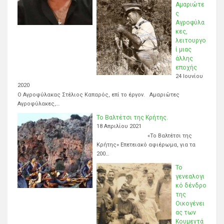
Αμαριώτε
ς
Αγροφύλα
κες,
λειτουργο
ί μιας
άλλης
εποχής
24 Ιουνίου
2020
Ο Αγροφύλακας Στέλιος Καπαρός, επί το έργον. Αμαριώτες
Αγροφύλακες,…
Το Βαλτέτσι της Κρήτης.
18 Απριλίου 2021
«Το Βαλτέτσι της
Κρήτης» Επετειακό αφιέρωμα, για τα
200…
Το
γενεαλογι
κό δένδρο
της
Οικογένει
ας των
Κουμεντά