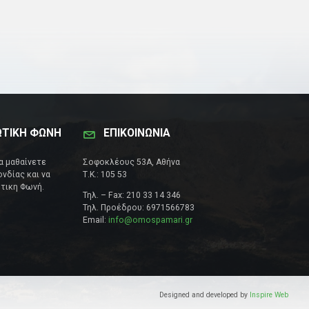
ΩΤΙΚΗ ΦΩΝΗ
ΕΠΙΚΟΙΝΩΝΊΑ
να μαθαίνετε
Σοφοκλέους 53Α, Αθήνα
νδίας και να
Τ.Κ.: 105 53
τικη Φωνή.
Τηλ. – Fax: 210 33 14 346
Τηλ. Προέδρου: 6971566783
Email:
info@omospamari.gr
Designed and developed by
Inspire Web