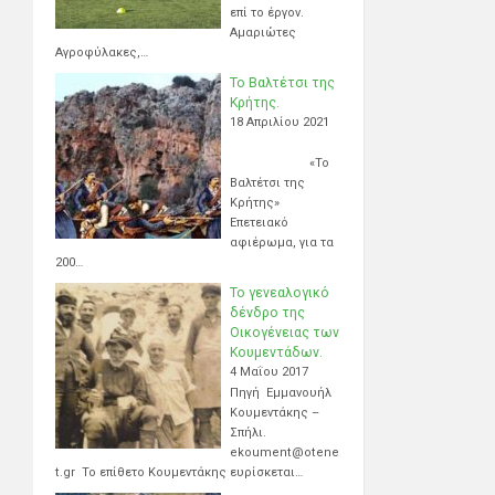
επί το έργον.
Αμαριώτες
Αγροφύλακες,…
Το Βαλτέτσι της
Κρήτης.
18 Απριλίου 2021
«Το
Βαλτέτσι της
Κρήτης»
Επετειακό
αφιέρωμα, για τα
200…
Το γενεαλογικό
δένδρο της
Οικογένειας των
Κουμεντάδων.
4 Μαΐου 2017
Πηγή Εμμανουήλ
Κουμεντάκης –
Σπήλι.
ekoument@otene
t.gr Το επίθετο Κουμεντάκης ευρίσκεται…