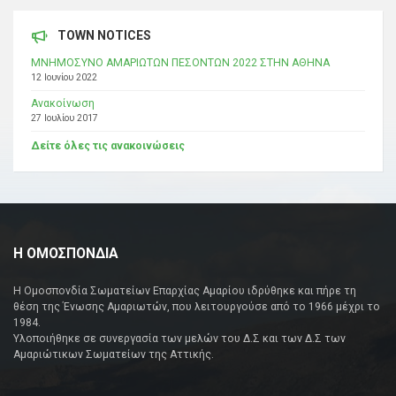
TOWN NOTICES
ΜΝΗΜΟΣΥΝΟ ΑΜΑΡΙΩΤΩΝ ΠΕΣΟΝΤΩΝ 2022 ΣΤΗΝ ΑΘΗΝΑ
12 Ιουνίου 2022
Ανακοίνωση
27 Ιουλίου 2017
Δείτε όλες τις ανακοινώσεις
Η ΟΜΟΣΠΟΝΔΙΑ
Η Ομοσπονδία Σωματείων Επαρχίας Αμαρίου ιδρύθηκε και πήρε τη
θέση της Ένωσης Αμαριωτών, που λειτουργούσε από το 1966 μέχρι το
1984.
Υλοποιήθηκε σε συνεργασία των μελών του Δ.Σ και των Δ.Σ των
Αμαριώτικων Σωματείων της Αττικής.