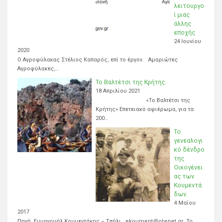
λειτουργο
ί μιας
άλλης
εποχής
24 Ιουνίου
2020
Ο Αγροφύλακας Στέλιος Καπαρός, επί το έργον. Αμαριώτες
Αγροφύλακες,…
Το Βαλτέτσι της Κρήτης.
18 Απριλίου 2021
«Το Βαλτέτσι της
Κρήτης» Επετειακό αφιέρωμα, για τα
200…
Το
γενεαλογι
κό δένδρο
της
Οικογένει
ας των
Κουμεντά
δων.
4 Μαΐου
2017
Πηγή Εμμανουήλ Κουμεντάκης – Σπήλι. ekoument@otenet.gr Το