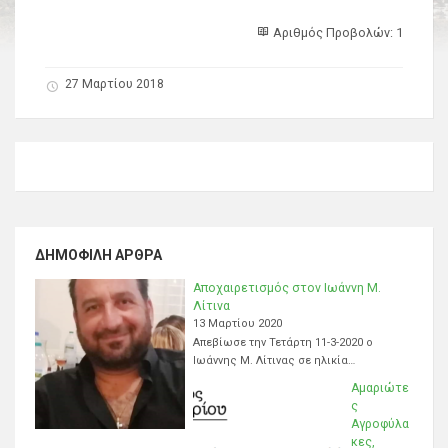
Αριθμός Προβολών: 1
27 Μαρτίου 2018
ΔΗΜΟΦΙΛΉ ΆΡΘΡΑ
Αποχαιρετισμός στον Ιωάννη Μ.
Λίτινα
13 Μαρτίου 2020
Απεβίωσε την Τετάρτη 11-3-2020 ο
Ιωάννης Μ. Λίτινας σε ηλικία…
Αμαριώτε
ς
Αγροφύλα
κες,