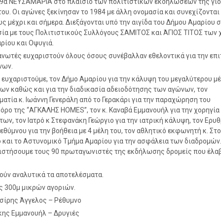
9α ΝΕΥΣΑΜΑΡΙΑ στο πλαίσιο των πολιτιστικών εκδηλώσεων της γιο
του. Οι αγώνες ξεκίνησαν το 1984 με άλλη ονομασία και συνεχίζονται
ς μέχρι και σήμερα. Διεξάγονται υπό την αιγίδα του Δήμου Αμαρίου σ
ία με τους Πολιτιστικούς Συλλόγους ΣΑΜΙΤΟΣ και ΆΓΙΟΣ ΤΙΤΟΣ των
ρίου και Οψυγιά.
ανωτές ευχαριστούν όλους όσους συνέβαλλαν εθελοντικά για την επι
νων.
α ευχαριστούμε, τον Δήμο Αμαρίου για την κάλυψη του μεγαλύτερου μ
ων καθώς και για την διαδικασία αδειοδότησης των αγώνων, τον
ματία κ. Ιωάννη Γενεράλη από το Γερακάρι για την παραχώρηση του
ρο της “ΑΓΚΑΛΗΣ ΗΟΜΕS”, τον κ. Καναβά Εμμανουήλ για την χορηγία
ων, τον Ιατρό κ Στεφανάκη Γεώργιο για την ιατρική κάλυψη, τον Ερυ
εθύμνου για την βοήθεια με 4 μέλη του, τον αθλητικό εκφωνητή κ. Στ
 και το Αστυνομικό Τμήμα Αμαρίου για την ασφάλεια των διαδρομών
ιστήσουμε τους 90 πρωταγωνιστές της εκδήλωσης δρομείς που έλα
ύν αναλυτικά τα αποτελέσματα.
ς 300μ μικρών αγοριών.
σίρης Άγγελος – Ρέθυμνο
κης Εμμανουήλ – Δρυγιές