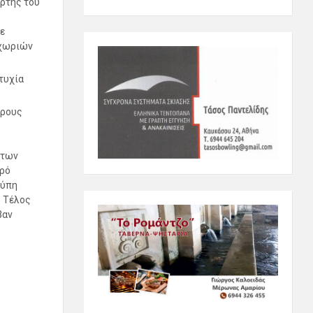
ρτής του
ε
 χωριών
τυχία
έρους
 των
θρό
ούπη
. Τέλος
βαν