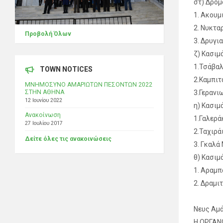
στ) Δρόμ
1. Ακουμ
2. Νυκτα
Προβολή Όλων
3. Δρυγι
ζ) Κασιμ
1.Τσάβαλ
TOWN NOTICES
2.Καμπιτ
ΜΝΗΜΟΣΥΝΟ ΑΜΑΡΙΩΤΩΝ ΠΕΣΟΝΤΩΝ 2022
3.Γερανι
ΣΤΗΝ ΑΘΗΝΑ
12 Ιουνίου 2022
η) Κασιμ
Ανακοίνωση
1.Γαλερά
27 Ιουλίου 2017
2.Ταχιρά
Δείτε όλες τις ανακοινώσεις
3. Γκαλά
θ) Κασιμ
1. Αραμπ
2. Δραμι
Νευς Αμά
Η ΟΡΓΑΝ