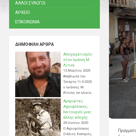
ΑΛΛΟΙ ΣΥΛΟΓΟΙ
ΑΡΧΕΙΟ
ΕΠΙΚΟΙΝΩΝΙΑ
ΔΗΜΟΦΙΛΉ ΆΡΘΡΑ
Αποχαιρετισμός
στον Ιωάννη Μ.
Λίτινα
13 Μαρτίου 2020
Απεβίωσε την
Τετάρτη 11-3-2020
ο Ιωάννης Μ.
Λίτινας σε ηλικία…
Αμαριώτες
Αγροφύλακες,
λειτουργοί μιας
άλλης εποχής
24 Ιουνίου 2020
Ο Αγροφύλακας
Πραγματο
Στέλιος Καπαρός,