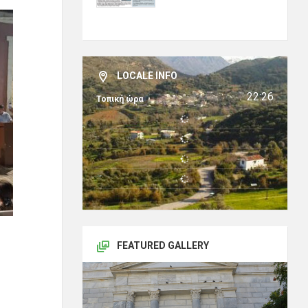
LOCALE INFO
22:26
Τοπική ώρα
FEATURED GALLERY