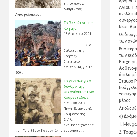
δρόμου «
επί το έργον.
Αγίου Τί
Αμαριώτες
ανελλιπώ
Αγροφύλακες,…
συνεργασ
Το Βαλτέτσι της
Νευς Αμα
Κρήτης.
18 Απριλίου 2021
Οι διοργ
των αγώ
«Το
Ιδιαίτερ
Βαλτέτσι της
των εξόδ
Κρήτης»
Επιχειρη
Επετειακό
αφιέρωμα, για τα
Ασθενοφό
200…
διπλωμάτ
Σταυρό Ρ
Το γενεαλογικό
δένδρο της
Ευάγγελο
Οικογένειας των
να ευχαρ
Κουμεντάδων.
μέρος.
4 Μαΐου 2017
Ακολουθο
Πηγή Εμμανουήλ
Κουμεντάκης –
α) Δρόμο
Σπήλι.
1. Μουχα
ekoument@otene
t.gr Το επίθετο Κουμεντάκης ευρίσκεται…
2. Τσαχά