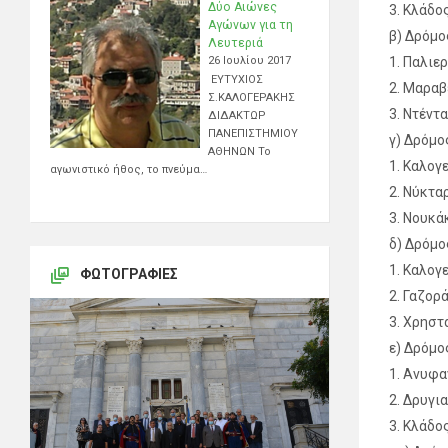
Δύο Αιώνες
3. Κλάδο
Αγώνων για τη
β) Δρόμο
Λευτεριά
26 Ιουλίου 2017
1. Παλιε
ΕΥΤΥΧΙΟΣ
2. Μαραβ
Σ.ΚΑΛΟΓΕΡΑΚΗΣ
3. Ντέντ
ΔΙΔΑΚΤΩΡ
ΠΑΝΕΠΙΣΤΗΜΙΟΥ
γ) Δρόμο
ΑΘΗΝΩΝ Το
1. Καλογ
αγωνιστικό ήθος, το πνεύμα…
2. Νύκτα
3. Νουκά
δ) Δρόμο
1. Καλογ
ΦΩΤΟΓΡΑΦΊΕΣ
2. Γαζορ
3. Χρηστ
ε) Δρόμο
1. Ανυφα
2. Δρυγι
3. Κλάδο