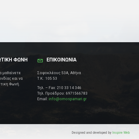
ΩΤΙΚΗ ΦΩΝΗ
ΕΠΙΚΟΙΝΩΝΊΑ
να μαθαίνετε
Σοφοκλέους 53Α, Αθήνα
νδίας και να
Τ.Κ.: 105 53
τικη Φωνή.
Τηλ. – Fax: 210 33 14 346
Τηλ. Προέδρου: 6971566783
Email:
info@omospamari.gr
Designed and developed by
Inspire Web