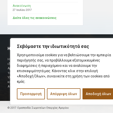
Ανακοίνωση
27 Ιουλίου 2017
Δείτε όλες τις ανακοινώσεις
Σεβόμαστε την ιδιωτικότητά σας
Η ΟΜΟΣΠΟΝΔΙΑ
ΧΡΗΣΙΜ
Χρησιμοποιούμε cookies για να βελτιώσουμε την εμπειρία
Τηλεφωνικό Κ
Η Ομοσπονδία Σωματείων Επαρχίας Αμαρίου
περιήγησής σας, να προβάλλουμε εξατομικευμένες
ιδρύθηκε και πήρε τη θέση της Ένωσης
διαφημίσεις ή περιεχόμενο και να αναλύουμε την
Δήμαρχος
Αμαριωτών, που λειτουργούσε από το 1966 μέχρι
επισκεψιμότητά μας. Κάνοντας κλικ στην επιλογή
Φαξ
το 1984.
«Αποδοχή Όλων», συναινείτε στη χρήση των cookies από
Υλοποιήθηκε σε συνεργασία των μελών του Δ.Σ
Περισσότερα
εμάς.
και των Δ.Σ των Αμαριώτικων Σωματείων της
Αττικής.
Προσαρμογή
Απόρριψη όλων
Αποδοχή όλων
© 2017 Ομοσπονδία Σωματείων Επαρχίας Αμαρίου