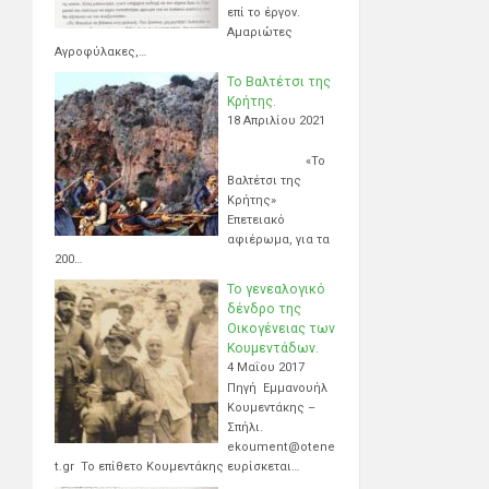
επί το έργον.
Αμαριώτες
Αγροφύλακες,…
Το Βαλτέτσι της
Κρήτης.
18 Απριλίου 2021
«Το
Βαλτέτσι της
Κρήτης»
Επετειακό
αφιέρωμα, για τα
200…
Το γενεαλογικό
δένδρο της
Οικογένειας των
Κουμεντάδων.
4 Μαΐου 2017
Πηγή Εμμανουήλ
Κουμεντάκης –
Σπήλι.
ekoument@otene
t.gr Το επίθετο Κουμεντάκης ευρίσκεται…