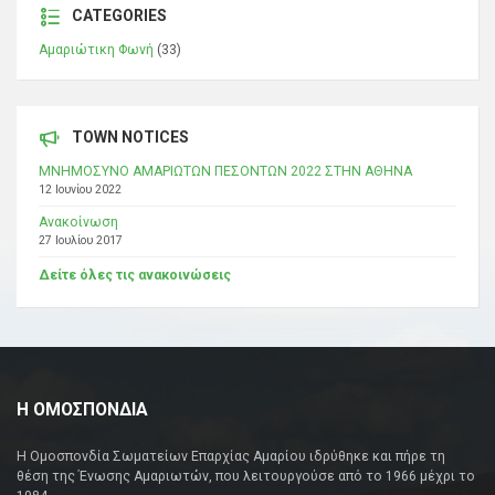
CATEGORIES
Αμαριώτικη Φωνή
(33)
TOWN NOTICES
ΜΝΗΜΟΣΥΝΟ ΑΜΑΡΙΩΤΩΝ ΠΕΣΟΝΤΩΝ 2022 ΣΤΗΝ ΑΘΗΝΑ
12 Ιουνίου 2022
Ανακοίνωση
27 Ιουλίου 2017
Δείτε όλες τις ανακοινώσεις
Η ΟΜΟΣΠΟΝΔΙΑ
Η Ομοσπονδία Σωματείων Επαρχίας Αμαρίου ιδρύθηκε και πήρε τη
θέση της Ένωσης Αμαριωτών, που λειτουργούσε από το 1966 μέχρι το