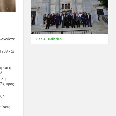
.
ημονεύετε
See All Galleries
1908 και
 και η
πό
γική
Σ», προς
υ,
ο
ρίσεις
η.