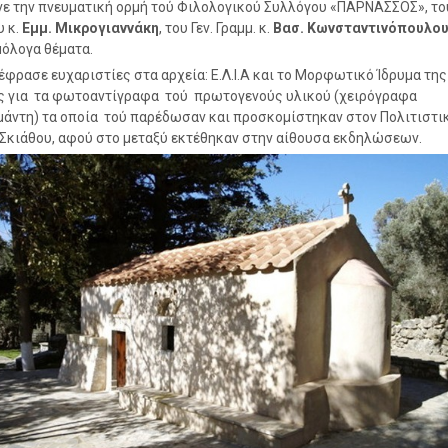
ε την πνευματική ορμή τού Φιλολογικού Συλλόγου «ΠΑΡΝΑΣΣΟΣ», το
 κ.
Εμμ. Μικρογιαννάκη
, του Γεν. Γραμμ. κ.
Βασ. Κωνσταντινόπουλο
μόλογα θέματα.
έφρασε ευχαριστίες στα αρχεία: Ε.Λ.Ι.Α και το Μορφωτικό Ίδρυμα της
 για τα φωτοαντίγραφα τού πρωτογενούς υλικού (χειρόγραφα
άντη) τα οποία τού παρέδωσαν και προσκομίστηκαν στον Πολιτιστι
Σκιάθου, αφού στο μεταξύ εκτέθηκαν στην αίθουσα εκδηλώσεων.