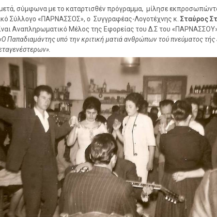
ετά, σύμφωνα με το καταρτισθέν πρόγραμμα, μίλησε εκπροσωπώντ
κό Σύλλογο «ΠΑΡΝΑΣΣΟΣ», ο Συγγραφέας-Λογοτέχνης κ.
Σταύρος Σ
ίναι Αναπληρωματικό Μέλος της Εφορείας του Δ.Σ του «ΠΑΡΝΑΣΣΟΥ»
«Ο Παπαδιαμάντης υπό την κριτική ματιά ανθρώπων τού πνεύματος τής
μεταγενέστερων».