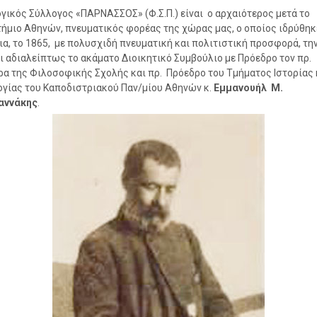
γικός Σύλλογος «ΠΑΡΝΑΣΣΟΣ» (Φ.Σ.Π.) είναι ο αρχαιότερος μετά το
ήμιο Αθηνών, πνευματικός φορέας της χώρας μας, ο οποίος ιδρύθηκ
ια, το 1865, με πολυσχιδή πνευματική και πολιτιστική προσφορά, τη
ι αδιαλείπτως το ακάματο Διοικητικό Συμβούλιο με Πρόεδρο τον πρ.
α της Φιλοσοφικής Σχολής και πρ. Πρόεδρο του Τμήματος Ιστορίας 
γίας του Καποδιστριακού Παν/μίου Αθηνών κ.
Εμμανουήλ Μ.
αννάκης
.