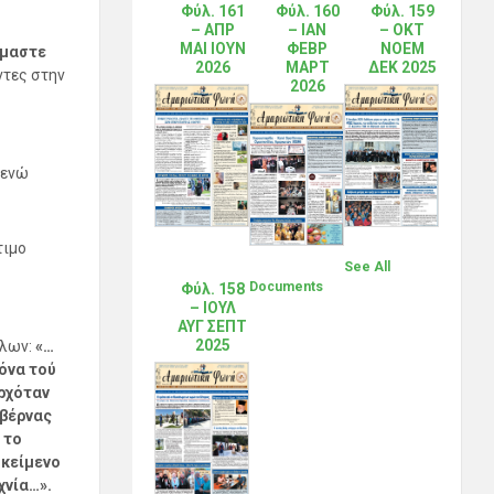
Φύλ. 161
Φύλ. 160
Φύλ. 159
– ΑΠΡ
– ΙΑΝ
– ΟΚΤ
ΜΑΙ ΙΟΥΝ
ΦΕΒΡ
ΝΟΕΜ
ύμαστε
2026
ΜΑΡΤ
ΔΕΚ 2025
ντες στην
2026
ενώ
τιμο
See All
Documents
Φύλ. 158
– ΙΟΥΛ
ΑΥΓ ΣΕΠΤ
2025
λλων:
«…
όνα τού
ρχόταν
αβέρνας
 το
 κείμενο
χνία…».