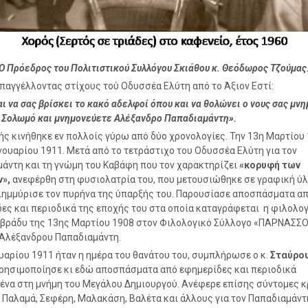
Ο Πρόεδρος του Πολιτιστικού Συλλόγου Σκιάθου κ. Θεόδωρος Τζούμας
παγγέλλοντας στίχους τού Οδυσσέα Ελύτη από το Άξιον Εστί:
αι να σας βρίσκει το κακό αδελφοί όπου και να θολώνει ο νους σας μν
 Σολωμό και μνημονεύετε Αλέξανδρο Παπαδιαμάντη».
ής κινήθηκε εν πολλοίς γύρω από δύο χρονολογίες. Την 13η Μαρτίου 
ανουαρίου 1911. Μετά από το τετράστιχο του Οδυσσέα Ελύτη για τον
άντη και τη γνώμη του Καβάφη που τον χαρακτηρίζει
«κορυφή των
»,
ανεφέρθη στη φυσιολατρία του, που μετουσιώθηκε σε γραφική ύλη
ημμύρισε τον πυρήνα της ύπαρξής του. Παρουσίασε αποσπάσματα α
ες και περιοδικά της εποχής του στα οποία καταγράφεται η φιλολο
 βράδυ της 13ης Μαρτίου 1908 στον Φιλολογικό Σύλλογο «ΠΑΡΝΑΣΣΟ
 του Αλέξανδρου Παπαδιαμάντη.
ουαρίου 1911 ήταν η ημέρα του θανάτου του, συμπλήρωσε ο κ.
Σταύρο
ρησιμοποίησε κι εδώ αποσπάσματα από εφημερίδες και περιοδικά
να στη μνήμη του Μεγάλου Δημιουργού. Ανέφερε επίσης σύντομες κ
 Παλαμά, Σεφέρη, Μαλακάση, Βαλέτα και άλλους για τον Παπαδιαμάντ