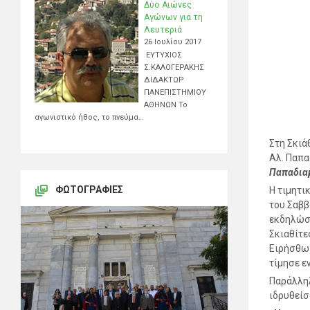
Δύο Αιώνες
Αγώνων για τη
Λευτεριά
26 Ιουλίου 2017
ΕΥΤΥΧΙΟΣ
Σ.ΚΑΛΟΓΕΡΑΚΗΣ
ΔΙΔΑΚΤΩΡ
ΠΑΝΕΠΙΣΤΗΜΙΟΥ
ΑΘΗΝΩΝ Το
αγωνιστικό ήθος, το πνεύμα…
Στη Σκιά
Αλ. Παπα
Παπαδιαμ
ΦΩΤΟΓΡΑΦΊΕΣ
Η τιμητι
του Σαββ
εκδηλώσε
Σκιαθίτε
Ειρήσθω 
τίμησε ε
Παράλληλ
ιδρυθείσ