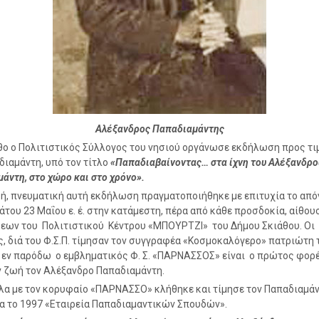
Αλέξανδρος Παπαδιαμάντης
θο ο Πολιτιστικός Σύλλογος του νησιού οργάνωσε εκδήλωση προς τι
διαμάντη, υπό τον τίτλο
«Παπαδιαβαίνοντας… στα ίχνη του Αλέξανδρο
άντη, στο χώρο και στο χρόνο».
κή, πνευματική αυτή εκδήλωση πραγματοποιήθηκε με επιτυχία το απ
άτου 23 Μαΐου ε. έ. στην κατάμεστη, πέρα από κάθε προσδοκία, αίθου
ων του Πολιτιστικού Κέντρου «ΜΠΟΥΡΤΖΙ» του Δήμου Σκιάθου. Οι
ς, διά του Φ.Σ.Π. τίμησαν τον συγγραφέα «Κοσμοκαλόγερο» πατριώτη 
εν παρόδω ο εμβληματικός Φ. Σ. «ΠΑΡΝΑΣΣΟΣ» είναι ο πρώτος φορ
ν ζωή τον Αλέξανδρο Παπαδιαμάντη.
α με τον κορυφαίο «ΠΑΡΝΑΣΣΟ» κλήθηκε και τίμησε τον Παπαδιαμάν
α το 1997 «Εταιρεία Παπαδιαμαντικών Σπουδών».