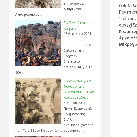
επί το έργον.
Ο Φιλολο
Αμαριώτες
Πανεπιστ
Αγροφύλακες,…
150 χρόν
Το Βαλτέτσι της
συνεχίζε
Κρήτης.
Κοσμήτορ
18 Απριλίου 2021
Αρχαιολο
Μικρογι
«Το
Βαλτέτσι της
Κρήτης»
Επετειακό
αφιέρωμα, για τα
200…
Το γενεαλογικό
δένδρο της
Οικογένειας των
Κουμεντάδων.
4 Μαΐου 2017
Πηγή Εμμανουήλ
Κουμεντάκης –
Σπήλι.
ekoument@otene
t.gr Το επίθετο Κουμεντάκης ευρίσκεται…