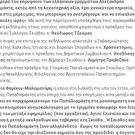
φορά του κορυφαίου των ελληνικών γραμμάτων Αλεξάνδρου
άντη, εκτός από τη λογοτεχνική αξία, έχει γενικότερη σημασία,
α στις μέρες μας, που μπορούμε να ανατρέχουμε και να επικαλο
σκολες ώρες».
Με αυτή την παρότρυνση υποδέχθηκε τους παρευρεθέ
κή εκδήλωση, στους οποίους απηύθυνε χαιρετισμό ο πρόεδρος του
ικού Συλλόγου Σκιάθου κ.
Θεόδωρος Τζούμας
.
ς ευχές για επιτυχία της εκδήλωσης απέστειλε ο Σεβασμιώτατος
ίτης Χαλκίδος, Ιστιαίας και Βορείων Σποράδων κ.κ.
Χρυσόστομος,
 χαιρετισμό και ο πρόεδρος του Δημοτικού Συμβουλίου κ.
Θεοδόσης
τας
εκπροσωπώντας τον Δήμαρχο Σκιάθου κ.
Δημήτρη Πρεβεζάνο
.
δόθηκε στην πρόεδρο της Εταιρείας Παπαδιαμαντικών Σπουδών, Ομό
ια Νεοελληνικής Φιλολογίας του Αριστοτελείου Πανεπιστημίου
νίκης,
γία Φαρίνου-Μαλαματάρη
, η οποία στη διάλεξή της υπό τον τίτλο,
«Ο
ος Παπαδιαμάντης στην εποχή του από την εποχή μας»,
είπε μεταξύ ά
πει να περιχαρακώσουμε τον Παπαδιαμάντη στη μονοσήμαντη εικ
ιοποιημένου κοσμοκαλόγερου με το τριμμένο πανωφόρι που διε
ς του μεταξύ εφημερίδας (που εργαζόταν), Αγίου Ελισαίου και τ
να ή μεταξύ ακολουθιών και ταβέρνας στη Σκιάθο… Η Σκιάθος και
 τού Παπαδιαμάντη ζουν αλληλένδετα. Χωρίς το παπαδιαμαντικό
ς δεν θα είχε την ιδιάζουσα σημασία που της προσδίδει η λογοτε