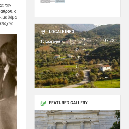
ας τον
ταύρου
, ο
, με θέμα
 εποχής
LOCALE INFO
07:22
Τοπική ώρα
FEATURED GALLERY