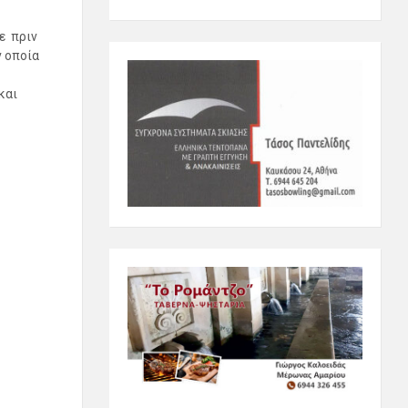
ε πριν
ν οποία
και