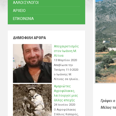
ΑΛΛΟΙ ΣΥΛΟΓΟΙ
ΑΡΧΕΙΟ
ΕΠΙΚΟΙΝΩΝΙΑ
ΔΗΜΟΦΙΛΉ ΆΡΘΡΑ
Αποχαιρετισμός
στον Ιωάννη Μ.
Λίτινα
13 Μαρτίου 2020
Απεβίωσε την
Τετάρτη 11-3-2020
ο Ιωάννης Μ.
Λίτινας σε ηλικία…
Αμαριώτες
Αγροφύλακες,
λειτουργοί μιας
άλλης εποχής
Γράφει ο
24 Ιουνίου 2020
Μέλος το
Ο Αγροφύλακας
Στέλιος Καπαρός,