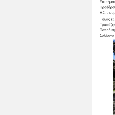
Επισήμαν
Προέδρου
Δ.Σ. σε ο
Τέλος εξ
Τραπέζης
Παπαδιαμ
Σύλλογο 