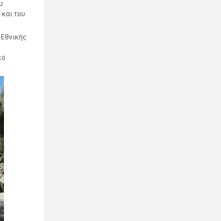
υ
υ
και του
 Εθνικής
κό