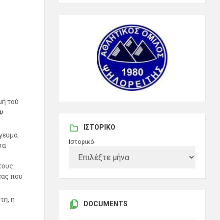
μή τού
υ
ΙΣΤΟΡΙΚΌ
όγευμα
Ιστορικό
σα
τους.
έας που
τη, η
DOCUMENTS