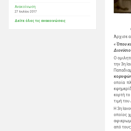
Ανακοίνωση
27 Ιουλίου 2017
Δείτε όλες τις ανακοινώσεις
Άρχισε α
« Όπου κ
Διονύσιο
O ομιλητ
την 3η Ι
Παπαδιαμ
κορυφών
οποία πλ
εφημερίδ
εορτή το
τιμή
Η 3η Ιαν
οποίος χ
αφιερωμέ
από τους