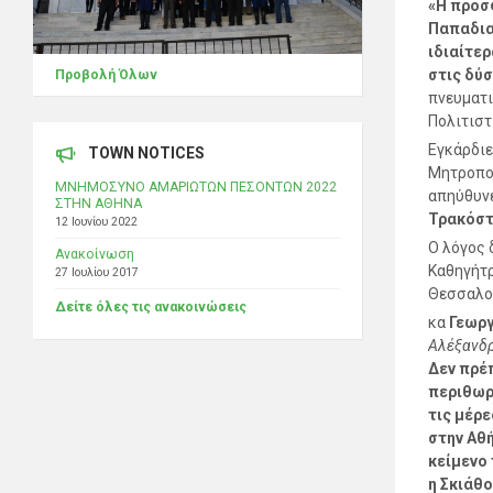
«Η προσ
Παπαδιαμ
ιδιαίτερ
στις δύ
Προβολή Όλων
πνευματι
Πολιτιστ
Εγκάρδιε
TOWN NOTICES
Μητροπολ
ΜΝΗΜΟΣΥΝΟ ΑΜΑΡΙΩΤΩΝ ΠΕΣΟΝΤΩΝ 2022
απηύθυνε
ΣΤΗΝ ΑΘΗΝΑ
Τρακόσ
12 Ιουνίου 2022
Ο λόγος 
Ανακοίνωση
Καθηγήτρ
27 Ιουλίου 2017
Θεσσαλο
Δείτε όλες τις ανακοινώσεις
κα
Γεωρ
Αλέξανδρ
Δεν πρέ
περιθωρ
τις μέρε
στην Αθή
κείμενο
η Σκιάθο