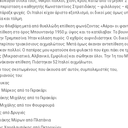
έσκαγαν δίπλα τους, νεκροί πολλοί, χιόνι, κρύο, κάτω από το μηδέν. Σ’
περίσταση ο καθηγητής Κωνσταντίνος Στρατιδάκης – φιλόλογος – έ
 τάραξε ψυχές. Οι Ιταλοί είχαν άριστο εξοπλισμό, οι δικοί μας όμως υ
ία και τόλμη.
του Φλεβάρη μετά από θυελλώδη επίθεση φωνάζοντας «Αέρα» οι φαν
πίθεση στο όρος Μπουντανόρ 1950 μ. ύψος και το κατέλαβαν. Το βουνό
ην Τρεμπεσίνα. Ήταν κόλαση πυρός. Ο εχθρός αιφνιδιάστηκε. Οι δικο
περίπου τριακόσιους αιχμαλώτους. Μετά όμως έκαναν αντεπίθεση οι 
αν πολλοί. Ο πατέρας μου κρατούσε ένα φυλακτό που έχει πάει σε τ
 (Μικρασιατικό, Αλβανικό, Εμφύλιο) και σώθηκαν όλοι. Την 1η του Μ
ανάκαναν επίθεση. Πιάστηκαν 52 Ιταλοί αιχμάλωτοι.
τους σκοτωμένους που άκουσα απ’ αυτόν, συμπολεμιστές του,
ιανούς του:
υκας
 Μάρκος από το Γερακάρι
άκης Μιχάλης από το Γερακάρι
 Μιχάλης από τον Φουρφουρά
 από Δρυγιές
κάκης Μύρων από Πλατάνια
ος Χαραλαμπάκης από Πετροχώρι