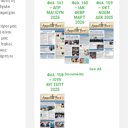
 αυτή τη
Φύλ. 161
Φύλ. 160
Φύλ. 159
βγαλε
– ΑΠΡ
– ΙΑΝ
– ΟΚΤ
ΜΑΙ ΙΟΥΝ
ΦΕΒΡ
ΝΟΕΜ
περείχαν
2026
ΜΑΡΤ
ΔΕΚ 2025
2026
τάροι μας
 είναι
ί μας
Ιταλοί.
ρεις
άρτη οι
See All
Documents
Φύλ. 158
– ΙΟΥΛ
ΑΥΓ ΣΕΠΤ
2025