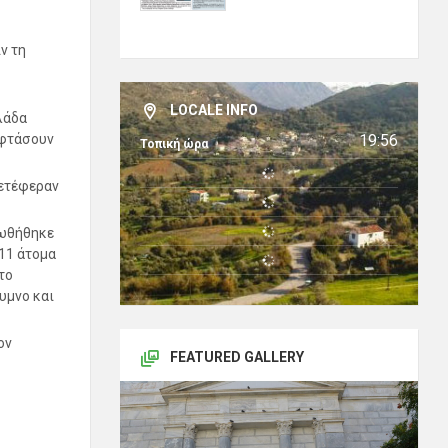
ν τη
LOCALE INFO
λάδα
19:56
 φτάσουν
Τοπική ώρα
μετέφεραν
οωθήθηκε
11 άτομα
το
υμνο και
ον
FEATURED GALLERY