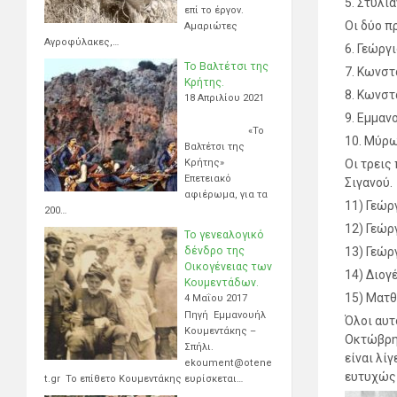
5. Στυλι
επί το έργον.
Οι δύο π
Αμαριώτες
Αγροφύλακες,…
6. Γεώργ
Το Βαλτέτσι της
7. Κωνστ
Κρήτης.
8. Κωνστ
18 Απριλίου 2021
9. Εμμαν
«Το
10. Μύρω
Βαλτέτσι της
Κρήτης»
Οι τρεις
Επετειακό
Σιγανού.
αφιέρωμα, για τα
11) Γεώρ
200…
12) Γεώρ
Το γενεαλογικό
δένδρο της
13) Γεώρ
Οικογένειας των
14) Διογ
Κουμεντάδων.
15) Ματθ
4 Μαΐου 2017
Πηγή Εμμανουήλ
Όλοι αυτ
Κουμεντάκης –
Οκτώβρη.
Σπήλι.
είναι λί
ekoument@otene
ευτυχώς 
t.gr Το επίθετο Κουμεντάκης ευρίσκεται…