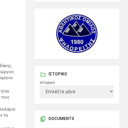
αδάκης,
Γεώργιος
ΙΣΤΟΡΙΚΌ
ρομηνία
Ιστορικό
 ήταν
 τους
μουλάρια
ν τα
DOCUMENTS