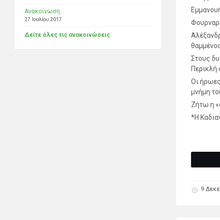
Εμμανου
Ανακοίνωση
27 Ιουλίου 2017
Φουρναρά
Αλέξανδρ
Δείτε όλες τις ανακοινώσεις
θαμμένος
Στους δυ
Περικλή 
Οι ήρωες 
μνήμη το
Ζήτω η «
*Η Καδια
9 Δεκε