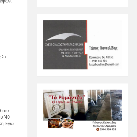
εφάλι.
 Στ.
0 του
υ ’40
κη. Εγώ