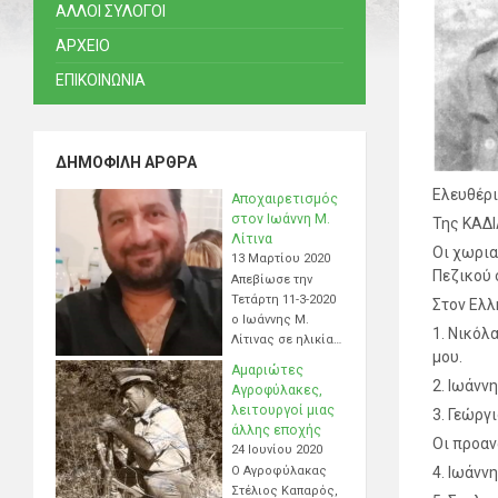
ΑΛΛΟΙ ΣΥΛΟΓΟΙ
ΑΡΧΕΙΟ
ΕΠΙΚΟΙΝΩΝΙΑ
ΔΗΜΟΦΙΛΉ ΆΡΘΡΑ
Ελευθέρι
Αποχαιρετισμός
στον Ιωάννη Μ.
Της ΚΑΔ
Λίτινα
Οι χωρια
13 Μαρτίου 2020
Πεζικού 
Απεβίωσε την
Τετάρτη 11-3-2020
Στον Ελλ
ο Ιωάννης Μ.
1. Νικόλ
Λίτινας σε ηλικία…
μου.
Αμαριώτες
2. Ιωάνν
Αγροφύλακες,
λειτουργοί μιας
3. Γεώργ
άλλης εποχής
Οι προαν
24 Ιουνίου 2020
Ο Αγροφύλακας
4. Ιωάνν
Στέλιος Καπαρός,