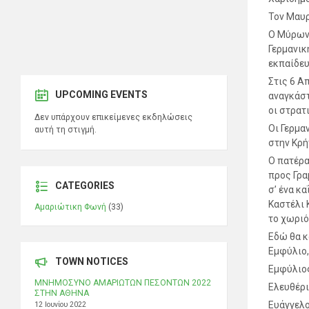
Τον Μαυρ
Ο Μύρων 
Γερμανικ
εκπαίδευ
Στις 6 Α
UPCOMING EVENTS
αναγκάστ
οι στρατ
Δεν υπάρχουν επικείμενες εκδηλώσεις
Οι Γερμα
αυτή τη στιγμή.
στην Κρή
Ο πατέρα
προς Γρα
CATEGORIES
σ’ ένα κ
Καστέλι 
Αμαριώτικη Φωνή
(33)
το χωριό
Εδώ θα κ
Εμφύλιο,
TOWN NOTICES
Εμφύλιο
ΜΝΗΜΟΣΥΝΟ ΑΜΑΡΙΩΤΩΝ ΠΕΣΟΝΤΩΝ 2022
Ελευθέρι
ΣΤΗΝ ΑΘΗΝΑ
Ευάγγελο
12 Ιουνίου 2022