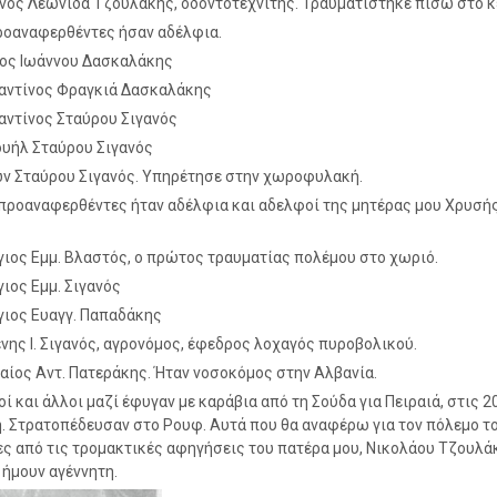
ανός Λεωνίδα Τζουλάκης, οδοντοτεχνίτης. Τραυματίστηκε πίσω στο κ
ροαναφερθέντες ήσαν αδέλφια.
ιος Ιωάννου Δασκαλάκης
αντίνος Φραγκιά Δασκαλάκης
αντίνος Σταύρου Σιγανός
ουήλ Σταύρου Σιγανός
ν Σταύρου Σιγανός. Υπηρέτησε στην χωροφυλακή.
 προαναφερθέντες ήταν αδέλφια και αδελφοί της μητέρας μου Χρυσής
γιος Εμμ. Βλαστός, ο πρώτος τραυματίας πολέμου στο χωριό.
γιος Εμμ. Σιγανός
γιος Ευαγγ. Παπαδάκης
ένης Ι. Σιγανός, αγρονόμος, έφεδρος λοχαγός πυροβολικού.
αίος Αντ. Πατεράκης. Ήταν νοσοκόμος στην Αλβανία.
οί και άλλοι μαζί έφυγαν με καράβια από τη Σούδα για Πειραιά, στις 2
 Στρατοπέδευσαν στο Ρουφ. Αυτά που θα αναφέρω για τον πόλεμο το
γες από τις τρομακτικές αφηγήσεις του πατέρα μου, Νικολάου Τζουλά
ήμουν αγέννητη.