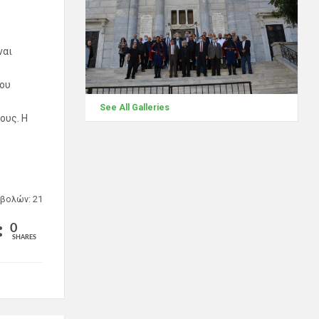
ναι
του
See All Galleries
ους. Η
βολών: 21
0
SHARES