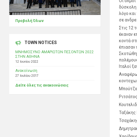
Οι όλμοι 
δύσκολη 
λόγο και
σε ανδρε
Προβολή Όλων
Στις 12 
έκαναν ε
κοντά στ
TOWN NOTICES
έπιασαν 
ΜΝΗΜΟΣΥΝΟ ΑΜΑΡΙΩΤΩΝ ΠΕΣΟΝΤΩΝ 2022
Σκοτώθηκ
ΣΤΗΝ ΑΘΗΝΑ
πολέμους
12 Ιουνίου 2022
Ιταλοί ξ
Ανακοίνωση
Αναφέρω 
27 Ιουλίου 2017
κοντοχωρ
Δείτε όλες τις ανακοινώσεις
Μπούτζο
Ριτσάτος
Κουτελιδ
Ταξάκης
Τσαχάκης
Δημητρα
Χαρίδημ