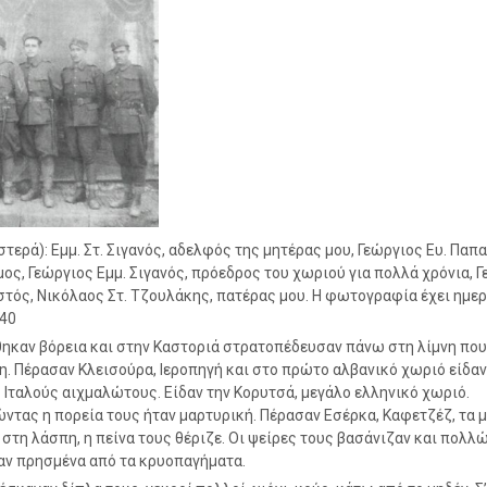
στερά): Εμμ. Στ. Σιγανός, αδελφός της μητέρας μου, Γεώργιος Ευ. Παπ
ος, Γεώργιος Εμμ. Σιγανός, πρόεδρος του χωριού για πολλά χρόνια, 
στός, Νικόλαος Στ. Τζουλάκης, πατέρας μου. Η φωτογραφία έχει ημε
40
καν βόρεια και στην Καστοριά στρατοπέδευσαν πάνω στη λίμνη που
. Πέρασαν Κλεισούρα, Ιεροπηγή και στο πρώτο αλβανικό χωριό είδαν
Ιταλούς αιχμαλώτους. Είδαν την Κορυτσά, μεγάλο ελληνικό χωριό.
τας η πορεία τους ήταν μαρτυρική. Πέρασαν Εσέρκα, Καφετζέζ, τα 
 στη λάσπη, η πείνα τους θέριζε. Οι ψείρες τους βασάνιζαν και πολλώ
αν πρησμένα από τα κρυοπαγήματα.