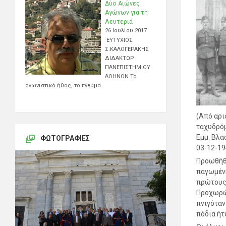
Δύο Αιώνες
Αγώνων για τη
Λευτεριά
26 Ιουλίου 2017
ΕΥΤΥΧΙΟΣ
Σ.ΚΑΛΟΓΕΡΑΚΗΣ
ΔΙΔΑΚΤΩΡ
ΠΑΝΕΠΙΣΤΗΜΙΟΥ
ΑΘΗΝΩΝ Το
αγωνιστικό ήθος, το πνεύμα…
(Από αρι
ταχυδρόμ
Εμμ. Βλα
ΦΩΤΟΓΡΑΦΊΕΣ
03-12-19
Προωθήθη
παγωμένη
πρώτους 
Προχωρών
πνιγόταν
πόδια ήτ