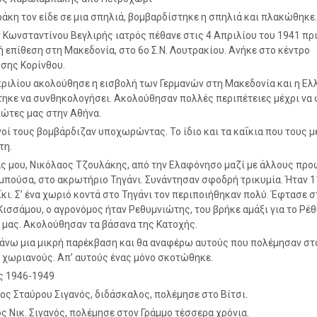
άκη τον είδε σε μια σπηλιά, βομβαρδίστηκε η σπηλιά και πλακώθηκε.
Κωνσταντίνου Βεγλιρής ιατρός πέθανε στις 4 Απριλίου του 1941 πρι
ή επίθεση στη Μακεδονία, στο 6ο Σ.Ν. Λουτρακίου. Ανήκε στο κέντρο
σης Κορίνθου.
πριλίου ακολούθησε η εισβολή των Γερμανών στη Μακεδονία και η Ελ
ηκε να συνθηκολογήσει. Ακολούθησαν πολλές περιπέτειες μέχρι να
ιώτες μας στην Αθήνα.
νοί τους βομβάρδιζαν υποχωρώντας. Το ίδιο και τα καΐκια που τους 
τη.
ς μου, Νικόλαος Τζουλάκης, από την Ελαφόνησο μαζί με άλλους πρ
μπούσα, στο ακρωτήριο Τηγάνι. Συνάντησαν σφοδρή τρικυμία. Ήταν 1
αΐκι. Σ’ ένα χωριό κοντά στο Τηγάνι τον περιποιήθηκαν πολύ. Έφτασε σ
Κισσάμου, ο αγρονόμος ήταν Ρεθυμνιώτης, του βρήκε αμάξι για το Ρέθ
 μας. Ακολούθησαν τα βάσανα της Κατοχής.
άνω μια μικρή παρέκβαση και θα αναφέρω αυτούς που πολέμησαν στ
 χωριανούς. Απ’ αυτούς ένας μόνο σκοτώθηκε.
ς 1946-1949
ος Σταύρου Σιγανός, διδάσκαλος, πολέμησε στο Βίτσι.
ς Νικ. Σιγανός, πολέμησε στον Γράμμο τέσσερα χρόνια.