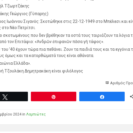
ήλ Τζωρτζάκης
κης Γεώργιος (Γύπαρης)
ος Ιωάννου Σιγανός: Σκοτώθηκε στις 22-12-1949 στο Μπέλεσι και εί
 στο Νέο Πετρίτσι.
ο σκοτωμένους που δεν βρέθηκαν τα οστά τους ταιριάζουν τα λόγια 
από τον Επιτάφιο: «Ἀνδρῶν ἐπιφανῶν πᾶσα γῆ τάφος».
του ’40 έχουν τώρα πια πεθάνει. Ζουν τα παιδιά τους και τα εγγόνια τ
υς όμως και τα κατορθώματά τους είναι αθάνατα.
αιώνια Ελλάδα».
νή Τζουλάκη Δημητρακάκη είναι φιλόλογος
Αριθμός Προ
Tweet
Pin
Share
μβρίου 2024 in
Λαμπιώτες