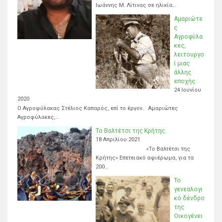
Ιωάννης Μ. Λίτινας σε ηλικία…
Αμαριώτε
ς
Αγροφύλα
κες,
λειτουργο
ί μιας
άλλης
εποχής
24 Ιουνίου
2020
Ο Αγροφύλακας Στέλιος Καπαρός, επί το έργον. Αμαριώτες
Αγροφύλακες,…
Το Βαλτέτσι της Κρήτης.
18 Απριλίου 2021
«Το Βαλτέτσι της
Κρήτης» Επετειακό αφιέρωμα, για τα
200…
Το
γενεαλογι
κό δένδρο
της
Οικογένει