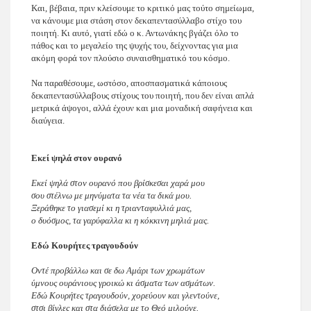
Και, βέβαια, πριν κλείσουμε το κριτικό μας τούτο σημείωμα,
να κάνουμε μια στάση στον δεκαπεντασύλλαβο στίχο του
ποιητή. Κι αυτό, γιατί εδώ ο κ. Αντωνάκης βγάζει όλο το
πάθος και το μεγαλείο της ψυχής του, δείχνοντας για μια
ακόμη φορά τον πλούσιο συναισθηματικό του κόσμο.
Να παραθέσουμε, ωστόσο, αποσπασματικά κάποιους
δεκαπεντασύλλαβους στίχους του ποιητή, που δεν είναι απλά
μετρικά άψογοι, αλλά έχουν και μια μοναδική σαφήνεια και
διαύγεια.
Εκεί ψηλά στον ουρανό
Εκεί ψηλά στον ουρανό που βρίσκεσαι χαρά μου
σου στέλνω με μηνύματα τα νέα τα δικά μου.
Ξεράθηκε το γιασεμί κι η τριανταφυλλιά μας,
ο δυόσμος, τα γαρύφαλλα κι η κόκκινη μηλιά μας.
Εδώ Κουρήτες τραγουδούν
Οντέ προβάλλω και σε δω Αμάρι των χρωμάτων
ύμνους ουράνιους γροικώ κι άσματα των ασμάτων.
Εδώ Κουρήτες τραγουδούν, χορεύουν και γλεντούνε,
στσι βίγλες και στα διάσελα με το Θεό μιλούνε.