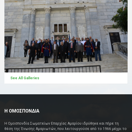
See All Galleries
Η ΟΜΟΣΠΟΝΔΙΑ
Η Ομοσπονδία Σωματείων Επαρχίας Αμαρίου ιδρύθηκε και πήρε τη
θέση της Ένωσης Αμαριωτών, που λειτουργούσε από το 1966 μέχρι το