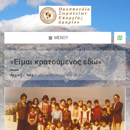
ΜΕΝΟΎ
«Είμαι κρατούμενος εδώ»
Αρχική
Νέα
«Είμαι κρατούμενος εδώ»