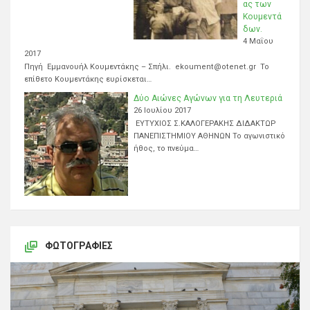
ας των
Κουμεντά
δων.
4 Μαΐου
2017
Πηγή Εμμανουήλ Κουμεντάκης – Σπήλι. ekoument@otenet.gr Το
επίθετο Κουμεντάκης ευρίσκεται…
Δύο Αιώνες Αγώνων για τη Λευτεριά
26 Ιουλίου 2017
ΕΥΤΥΧΙΟΣ Σ.ΚΑΛΟΓΕΡΑΚΗΣ ΔΙΔΑΚΤΩΡ
ΠΑΝΕΠΙΣΤΗΜΙΟΥ ΑΘΗΝΩΝ Το αγωνιστικό
ήθος, το πνεύμα…
ΦΩΤΟΓΡΑΦΊΕΣ