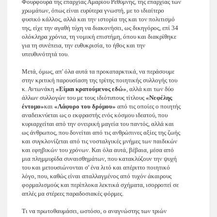
Φουρφουρά της επαρχίας Αμαρίου Ρεθύμνης, της επαρχίας των
χρωμάτων, όπως είναι ευρύτερα γνωστή, με το ιδιαίτερο
φυσικό κάλλος, αλλά και την ιστορία της και τον πολιτισμό
της, είχε την αγαθή τύχη να διακονήσει, ως δικηγόρος, επί 34
ολόκληρα χρόνια, τη νομική επιστήμη, όπου και διακρίθηκε
για τη συνέπεια, την ευθυκρισία, το ήθος και την
υπευθυνότητά του.
Μετά, όμως, απ' όλα αυτά τα προκαταρκτικά, να περάσουμε
στην κριτική παρουσίαση της τρίτης ποιητικής συλλογής του
κ. Αντωνάκη
«Είμαι κρατούμενος εδώ»
, αλλά και των δύο
άλλων συλλογών του με τους ιδιότυπους τίτλους
«Νεφέλης
έντομο»
και
«Λάφυρο του δρόμου»
από τις οποίες ο ποιητής
αναδεικνύεται ως ο εκφραστής ενός κόσμου ιδεατού, που
κυριαρχείται από την ονειρική μαγεία του παντός, αλλά και
ως άνθρωπος, που δονείται από τις ανθρώπινες αξίες της ζωής
και συγκλονίζεται από τις νοσταλγικές μνήμες των παιδικών
και εφηβικών του χρόνων. Και όλα αυτά, βέβαια, μέσα από
μια πλημμυρίδα συναισθημάτων, που κατακλύζουν την ψυχή
του και μετουσιώνονται σ' ένα λιτό και απέριττο ποιητικό
λόγο, που, καθώς είναι απαλλαγμένος από τυχόν άκαιρους
φορμαλισμούς και περίπλοκα λεκτικά σχήματα, ισορροπεί σε
απλές μα στέρεες παραδοσιακές φόρμες.
Τι να πρωτοθαυμάσει, ωστόσο, ο αναγνώστης των τριών