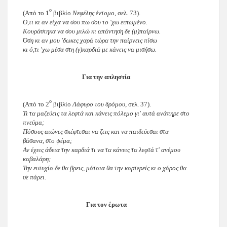
ο
(Από το 1
βιβλίο
Νεφέλης έντομο
, σελ. 73).
Ό,τι κι αν είχα να σου πω σου το 'χω ειπωμένο.
Κουράστηκα να σου μιλώ κι απάντηση δε (μ)παίρνω.
Όση κι αν μου 'δωκες χαρά τώρα την παίρνεις πίσω
κι ό,τι 'χω μέσα στη (γ)καρδιά με κάνεις να μισήσω.
Για την απληστία
ο
(Από το 2
βιβλίο
Λάφυρο του δρόμου
, σελ. 37).
Τι τα μαζεύεις τα λεφτά και κάνεις πόλεμο γι' αυτά ανάπηρε στο
πνεύμα;
Πόσους αιώνες σκέφτεσαι να ζεις και να παιδεύεσαι στα
βάσανα, στο ψέμα;
Αν έχεις άδεια την καρδιά τι να τα κάνεις τα λεφτά τ' ανέμου
καβαλάρη;
Την ευτυχία δε θα βρεις, μάταια θα την καρτερείς κι ο χάρος θα
σε πάρει.
Για τον έρωτα