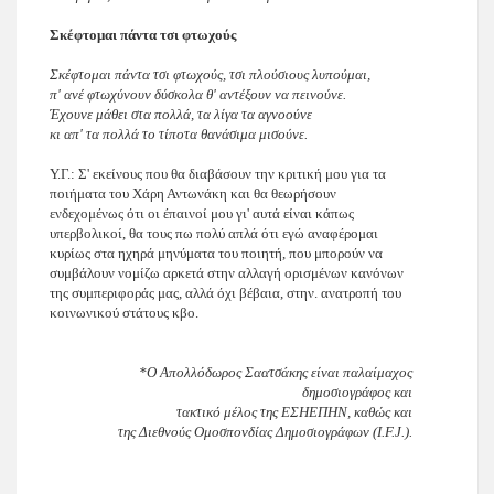
Σκέφτομαι πάντα τσι φτωχούς
Σκέφτομαι πάντα τσι φτωχούς, τσι πλούσιους λυπούμαι,
π' ανέ φτωχύνουν δύσκολα θ' αντέξουν να πεινούνε.
Έχουνε μάθει στα πολλά, τα λίγα τα αγνοούνε
κι απ' τα πολλά το τίποτα θανάσιμα μισούνε.
Υ.Γ.: Σ' εκείνους που θα διαβάσουν την κριτική μου για τα
ποιήματα του Χάρη Αντωνάκη και θα θεωρήσουν
ενδεχομένως ότι οι έπαινοί μου γι' αυτά είναι κάπως
υπερβολικοί, θα τους πω πολύ απλά ότι εγώ αναφέρομαι
κυρίως στα ηχηρά μηνύματα του ποιητή, που μπορούν να
συμβάλουν νομίζω αρκετά στην αλλαγή ορισμένων κανόνων
της συμπεριφοράς μας, αλλά όχι βέβαια, στην. ανατροπή του
κοινωνικού στάτους κβο.
*Ο Απολλόδωρος Σαατσάκης είναι παλαίμαχος
δημοσιογράφος και
τακτικό μέλος της ΕΣΗΕΠΗΝ, καθώς και
της Διεθνούς Ομοσπονδίας Δημοσιογράφων (I.F.J.).