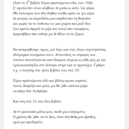
ο
(Από το 3
βιβλίο
Είμαι κρατούμενος εδώ
, σελ. 164).
Σ' αγαπώ δεν είναι αλήθεια, σε μισώ κι αυτό 'ναι ψέμα.
Μα λυπούμαι που στα στήθια νιώθω κρύο να 'χω αίμα.
Δε μπορώ να κοροϊδεύω μια καρδιά σαν τη δική σου
και χωρίς να το πιστεύω να 'μαι χώρια και μαζί σου.
Σου κρατώ σφιχτά το χέρι και πονώ σαν υποφέρεις,
τρεμοσβήνω σαν αστέρι μα δε θέλω να το ξέρεις.
Να αναφερθούμε, όμως, για λίγο και στα, λόγω τεχνοτροπίας,
ιδιόμορφα ποιήματα του κ. Αντωνάκη, οι στροφές των
οποίων αποτελούνται από δυόμισι στίχους η κάθε μία, με την
ομοιοκαταληξία στο δεύτερο στίχο και το ημιστίχιο. Γράφει
π.χ. ο ποιητής στο τρίτο βιβλίο του, σελ. 19:
Είμαι κρατούμενος εδώ και βλέπω γη και ουρανό,
πονώ, δακρύζω και γελώ, μα θα 'ρθει κάποια μέρα
να φύγω σαν τη σφαίρα.
Και στη σελ. 21 στο ίδιο βιβλίο:
Αν σ' αγαπούσα μάτια μου, παιδί μου λατρεμένο,
Ο χρόνος θα 'ρθει να το δεις, όταν στη θέση μου βρεθείς,
αγνό μα προδομένο.