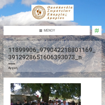
ΜΕΝΟΎ
11899906_979042218801169_
3912928651606393073_n
Αρχική