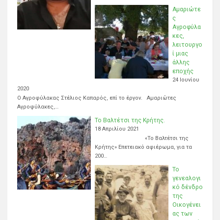
Αμαριώτε
ς
Αγροφύλα
κες,
λειτουργο
ί μιας
άλλης
εποχής
24 Ιουνίου
2020
Ο Αγροφύλακας Στέλιος Καπαρός, επί το έργον. Αμαριώτες
Αγροφύλακες,…
Το Βαλτέτσι της Κρήτης.
18 Απριλίου 2021
«Το Βαλτέτσι της
Κρήτης» Επετειακό αφιέρωμα, για τα
200…
Το
γενεαλογι
κό δένδρο
της
Οικογένει
ας των