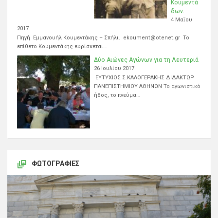
Κουμεντά
δων.
4 Μαΐου
2017
Πηγή Εμμανουήλ Κουμεντάκης – Σπήλι. ekoument@otenet.gr Το
επίθετο Κουμεντάκης ευρίσκεται…
Δύο Αιώνες Αγώνων για τη Λευτεριά
26 Ιουλίου 2017
ΕΥΤΥΧΙΟΣ Σ.ΚΑΛΟΓΕΡΑΚΗΣ ΔΙΔΑΚΤΩΡ
ΠΑΝΕΠΙΣΤΗΜΙΟΥ ΑΘΗΝΩΝ Το αγωνιστικό
ήθος, το πνεύμα…
ΦΩΤΟΓΡΑΦΊΕΣ