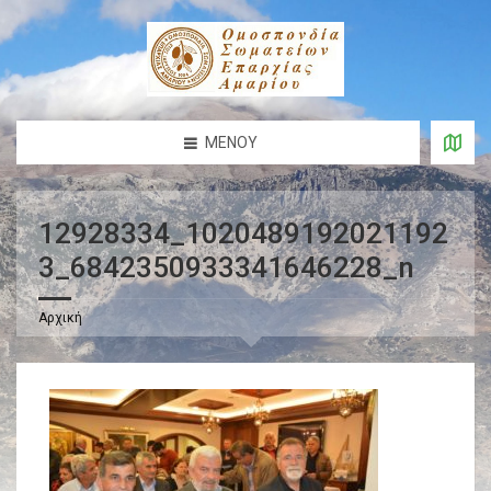
ΜΕΝΟΎ
12928334_1020489192021192
3_6842350933341646228_n
Αρχική