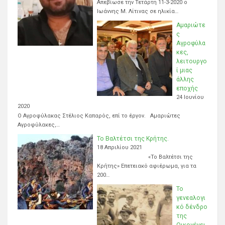
Απεβίωσε την Τετάρτη 11-3-2020 ο
Ιωάννης Μ. Λίτινας σε ηλικία…
Αμαριώτε
ς
Αγροφύλα
κες,
λειτουργο
ί μιας
άλλης
εποχής
24 Ιουνίου
2020
Ο Αγροφύλακας Στέλιος Καπαρός, επί το έργον. Αμαριώτες
Αγροφύλακες,…
Το Βαλτέτσι της Κρήτης.
18 Απριλίου 2021
«Το Βαλτέτσι της
Κρήτης» Επετειακό αφιέρωμα, για τα
200…
Το
γενεαλογι
κό δένδρο
της
Οικογένει