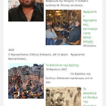
Απεβίωσε την Τετάρτη 11-3-2020 ο
Ιωάννης Μ. Λίτινας σε ηλικία…
Αμαριώτε
ς
Αγροφύλα
κες,
λειτουργο
ί μιας
άλλης
εποχής
24 Ιουνίου
2020
Ο Αγροφύλακας Στέλιος Καπαρός, επί το έργον. Αμαριώτες
Αγροφύλακες,…
Το Βαλτέτσι της Κρήτης.
18 Απριλίου 2021
«Το Βαλτέτσι της
Κρήτης» Επετειακό αφιέρωμα, για τα
200…
Το
γενεαλογι
κό δένδρο
της
Οικογένει