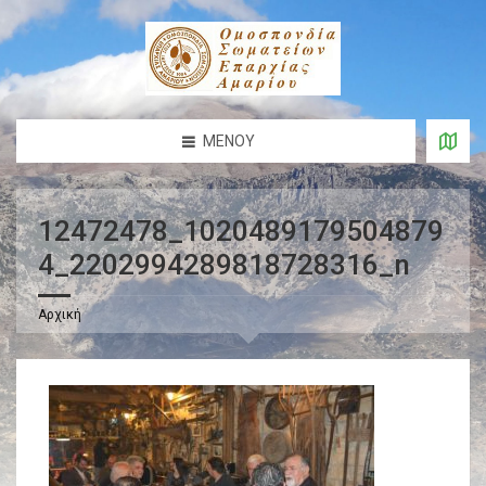
ΜΕΝΟΎ
12472478_1020489179504879
4_2202994289818728316_n
Αρχική