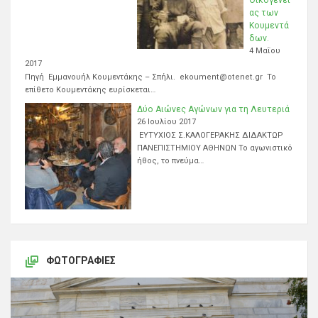
ας των
Κουμεντά
δων.
4 Μαΐου
2017
Πηγή Εμμανουήλ Κουμεντάκης – Σπήλι. ekoument@otenet.gr Το
επίθετο Κουμεντάκης ευρίσκεται…
Δύο Αιώνες Αγώνων για τη Λευτεριά
26 Ιουλίου 2017
ΕΥΤΥΧΙΟΣ Σ.ΚΑΛΟΓΕΡΑΚΗΣ ΔΙΔΑΚΤΩΡ
ΠΑΝΕΠΙΣΤΗΜΙΟΥ ΑΘΗΝΩΝ Το αγωνιστικό
ήθος, το πνεύμα…
ΦΩΤΟΓΡΑΦΊΕΣ