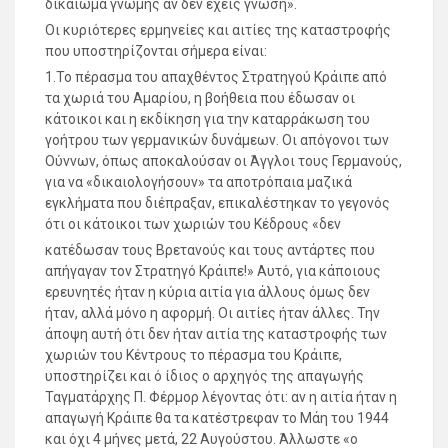
δικαίωμα γνώμης αν δεν έχεις γνώση».
Οι κυριότερες ερμηνείες και αιτίες της καταστροφής
που υποστηρίζονται σήμερα είναι:
1.Το πέρασμα του απαχθέντος Στρατηγού Κράιπε από
τα χωριά του Αμαρίου, η βοήθεια που έδωσαν οι
κάτοικοι και η εκδίκηση για την καταρράκωση του
γοήτρου των γερμανικών δυνάμεων. Οι απόγονοι των
Ούννων, όπως αποκαλούσαν οι Άγγλοι τους Γερμανούς,
για να «δικαιολογήσουν» τα αποτρόπαια μαζικά
εγκλήματα που διέπραξαν, επικαλέστηκαν το γεγονός
ότι οι κάτοικοι των χωριών του Κέδρους «δεν
κατέδωσαν τους Βρετανούς και τους αντάρτες που
απήγαγαν τον Στρατηγό Κράιπε!» Αυτό, για κάποιους
ερευνητές ήταν η κύρια αιτία για άλλους όμως δεν
ήταν, αλλά μόνο η αφορμή. Οι αιτίες ήταν άλλες. Την
άποψη αυτή ότι δεν ήταν αιτία της καταστροφής των
χωριών του Κέντρους το πέρασμα του Κράιπε,
υποστηρίζει και ό ίδιος ο αρχηγός της απαγωγής
Ταγματάρχης Π. Φέρμορ λέγοντας ότι: αν η αιτία ήταν η
απαγωγή Κράιπε θα τα κατέστρεφαν το Μάη του 1944
και όχι 4 μήνες μετά, 22 Αυγούστου. Άλλωστε «ο