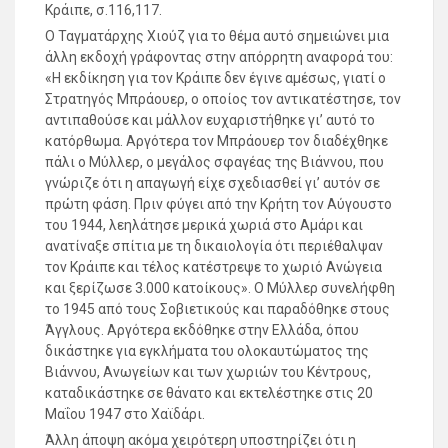
Κράιπε, σ.116,117.
Ο Ταγματάρχης Χιούζ για το θέμα αυτό σημειώνει μια
άλλη εκδοχή γράφοντας στην απόρρητη αναφορά του:
«Η εκδίκηση για τον Κράιπε δεν έγινε αμέσως, γιατί ο
Στρατηγός Μπράουερ, ο οποίος τον αντικατέστησε, τον
αντιπαθούσε και μάλλον ευχαριστήθηκε γι’ αυτό το
κατόρθωμα. Αργότερα τον Μπράουερ τον διαδέχθηκε
πάλι ο Μύλλερ, ο μεγάλος σφαγέας της Βιάννου, που
γνώριζε ότι η απαγωγή είχε σχεδιασθεί γι’ αυτόν σε
πρώτη φάση. Πριν φύγει από την Κρήτη τον Αύγουστο
του 1944, λεηλάτησε μερικά χωριά στο Αμάρι και
ανατίναξε σπίτια με τη δικαιολογία ότι περιέθαλψαν
τον Κράιπε και τέλος κατέστρεψε το χωριό Ανώγεια
και ξερίζωσε 3.000 κατοίκους». Ο Μύλλερ συνελήφθη
το 1945 από τους Σοβιετικούς και παραδόθηκε στους
Άγγλους. Αργότερα εκδόθηκε στην Ελλάδα, όπου
δικάστηκε για εγκλήματα του ολοκαυτώματος της
Βιάννου, Ανωγείων και των χωριών του Κέντρους,
καταδικάστηκε σε θάνατο και εκτελέστηκε στις 20
Μαΐου 1947 στο Χαϊδάρι.
Άλλη άποψη ακόμα χειρότερη υποστηρίζει ότι η