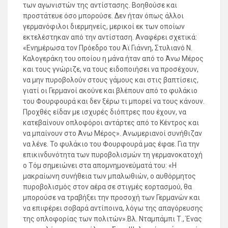
των αγωνιστών της αντίστασης. Βοηθούσε και
προστάτευε όσο μπορούσε. Δεν ήταν όπως άλλοι
γερμανόφιλοι διερμηνείς, μερικοί εκ των οποίων
εκτελέστηκαν από την αντίσταση. Αναφέρει σχετικά:
«Ενημέρωσα τον Πρόεδρο του Άϊ Γιάννη, Στυλιανό Ν.
Καλογεράκη του οποίου η μάνα ήταν από το Άνω Μέρος
και τους γνώριζε, να τους ειδοποιήσει να προσέχουν,
να μην πυροβολούν στους γάμους και στις βαπτίσεις,
γιατί οι Γερμανοί ακούνε και βλέπουν από το φυλάκιο
του Φουρφουρά και δεν ξέρω τι μπορεί να τους κάνουν.
Προχθές είδαν με ισχυρές διόπτρες που έχουν, να
κατεβαίνουν οπλοφόροι αντάρτες από το Κέντρος και
να μπαίνουν στο Άνω Μέρος». Ανωμεριανοί συνήθιζαν
να λένε. Το φυλάκιο του Φουρφουρά μας έφαε. Για την
επικινδυνότητα των πυροβολισμών τη γερμανοκατοχή
ο Τόμ σημειώνει στα απομνημονεύματά του: «Η
μακραίωνη συνήθεια των μπαλωθιών, ο αυθόρμητος
πυροβολισμός στον αέρα σε στιγμές εορτασμού, θα
μπορούσε να τραβήξει την προσοχή των Γερμανών και
να επιφέρει σοβαρά αντίποινα, λόγω της απαγόρευσης
της οπλοφορίας των πολιτών».Βλ. Νταμπάμπι Τ., Ένας