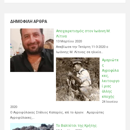
ΔΗΜΟΦΙΛΉ ΆΡΘΡΑ
Αποχαιρετισμός στον Ιωάννη Μ.
Λίτινα
13 Μαρτίου 2020
Απεβίωσε την Τετάρτη 11-3-2020 ο
Ιωάννης Μ. Λίτινας σε ηλικία…
Αμαριώτε
ς
Αγροφύλα
κες,
λειτουργο
ί μιας
άλλης
εποχής
24 Ιουνίου
2020
Ο Αγροφύλακας Στέλιος Καπαρός, επί το έργον. Αμαριώτες
Αγροφύλακες,…
Το Βαλτέτσι της Κρήτης.