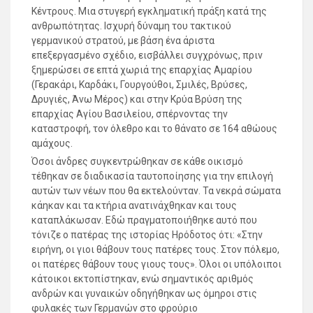
Κέντρους. Μια στυγερή εγκληματική πράξη κατά της
ανθρωπότητας. Ισχυρή δύναμη του τακτικού
γερμανικού στρατού, με βάση ένα άριστα
επεξεργασμένο σχέδιο, εισβάλλει συγχρόνως, πριν
ξημερώσει σε επτά χωριά της επαρχίας Αμαρίου
(Γερακάρι, Καρδάκι, Γουργούθοι, Σμιλές, Βρύσες,
Δρυγιές, Άνω Μέρος) και στην Κρύα Βρύση της
επαρχίας Αγίου Βασιλείου, σπέρνοντας την
καταστροφή, τον όλεθρο και το θάνατο σε 164 αθώους
αμάχους.
Όσοι άνδρες συγκεντρώθηκαν σε κάθε οικισμό
τέθηκαν σε διαδικασία ταυτοποίησης για την επιλογή
αυτών των νέων που θα εκτελούνταν. Τα νεκρά σώματα
κάηκαν και τα κτήρια ανατινάχθηκαν και τους
καταπλάκωσαν. Εδώ πραγματοποιήθηκε αυτό που
τόνιζε ο πατέρας της ιστορίας Ηρόδοτος ότι: «Στην
ειρήνη, οι γιοι θάβουν τους πατέρες τους. Στον πόλεμο,
οι πατέρες θάβουν τους γιους τους». Όλοι οι υπόλοιποι
κάτοικοι εκτοπίστηκαν, ενώ σημαντικός αριθμός
ανδρών και γυναικών οδηγήθηκαν ως όμηροι στις
φυλακές των Γερμανών στο φρούριο