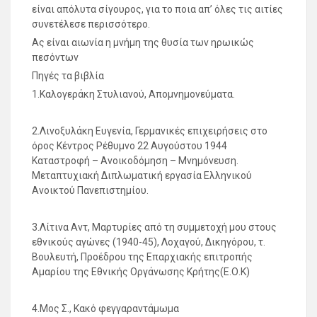
είναι απόλυτα σίγουρος, για το ποια απ’ όλες τις αιτίες
συνετέλεσε περισσότερο.
Ας είναι αιωνία η μνήμη της θυσία των ηρωικώς
πεσόντων
Πηγές τα βιβλία
1.Καλογεράκη Στυλιανού, Απομνημονεύματα.
2.Λινοξυλάκη Ευγενία, Γερμανικές επιχειρήσεις στο
όρος Κέντρος Ρέθυμνο 22 Αυγούστου 1944
Καταστροφή – Ανοικοδόμηση – Μνημόνευση.
Μεταπτυχιακή Διπλωματική εργασία Ελληνικού
Ανοικτού Πανεπιστημίου.
3.Λίτινα Αντ, Μαρτυρίες από τη συμμετοχή μου στους
εθνικούς αγώνες (1940-45), Λοχαγού, Δικηγόρου, τ.
Βουλευτή, Προέδρου της Επαρχιακής επιτροπής
Αμαρίου της Εθνικής Οργάνωσης Κρήτης(Ε.Ο.Κ)
4.Μος Σ., Κακό φεγγαραντάμωμα