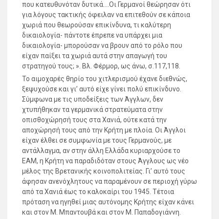
που κατευθυνόταν δυτικά….Οι Γερμανοί θεώρησαν ότι
για λόγους τακτικής όφειλαν να επιτεθούν σε κάποια
χωριά που θεωρούσαν επικίνδυνα, τι καλύτερη
δικαιολογία- πάντοτε έπρεπε να υπάρχει μια
δικαιολογία- μπορούσαν να βρουν από το ρόλο που
είχαν παίξει τα χωριά αυτά στην απαγωγή του
στρατηγού τους; ». Βλ. Φέρμορ, ως άνω, σ.117,118.
Το αιμοχαρές θηρίο του χιτλερισμού έχανε διεθνώς,
ξεψυχούσε και γι’ αυτό είχε γίνει πολύ επικίνδυνο.
Σύμφωνα με τις υποδείξεις των Άγγλων, δεν
χτυπήθηκαν τα γερμανικά στρατεύματα στην
οπισθοχώρησή τους στα Χανιά, ούτε κατά την
αποχώρησή τους από την Κρήτη με πλοία. Οι Άγγλοι
είχαν έλθει σε συμφωνία με τους Γερμανούς, με
αντάλλαγμα, αν στην άλλη Ελλάδα κυριαρχούσε το
ΕΑΜ, η Κρήτη να παραδιδόταν στους Άγγλους ως νέο
μέλος της Βρετανικής κοινοπολιτείας. Γι’ αυτό τους
άφησαν ανενόχλητους να παραμένουν σε περιοχή γύρω
από τα Χανιά έως το καλοκαίρι του 1945. Τέτοια
πρόταση να ηγηθεί μιας αυτόνομης Κρήτης είχαν κάνει
και στον Μ. Μπαντουβά και στον Μ. Παπαδογιάννη.