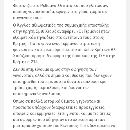
Φορτέτζα στο Ρέθυμνο. Οι κάτοικοι που γλίτωσαν,
κυρίως γυναικόπαιδα, έφυγαν στα γύρω χωριά σε
συγγενείς τους.
Ο Άγγλος αξιωματικός της συμμαχικής αποστολής
στην Κρήτη, Σμιθ Χιουζ αναφέρει. «Οι Γερμανοί ήταν
εξαιρετικά κτηνώδεις στα αντίποινά τους στους
Κρήτες… Για το φόνο ενός Γερμανού στρατιώτη
φονευόταν κατά μέσο όρο είκοσι και πλέον Κρήτες» Βλ.
Χιούζ,«απόρρητη Αναφορά της δράσεως της .Ο.Ε στην
Κρήτη» σ.214.
Δεν θα επιμείνουμε όμως στην αφήγηση των
γεγονότων, αλλά σε σημεία και θέσεις που δεν έχουν
επισημανθεί τόσο, με όσο το δυνατόν απλούστερο
τρόπο χωρίς περίπλοκες και δυσνόητες
επιστημονικές αναλύσεις.
Όπως σε πολλά ιστορικά θέματα, γεγονότα και
πρόσωπα υπάρχουν διαφορετικές προσεγγίσεις,
απόψεις και ερμηνείες, έτσι γίνεται και με τις αιτίες
και αφορμές που οδήγησαν στο ολοκαύτωμα των
μαρτυρικών χωριών του Κέντρους. Ποτέ δεν πρέπει να