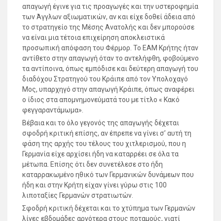
απαγωγή έγινε για τις προαγωγές και την υστεροφημία
των Άγγλων αξιωματικών, αν και είχε δοθεί άδεια από
το στρατηγείο της Μέσης Ανατολής και δεν μπορούσε
να είναι μια τέτοια επιχείρηση αποκλειστικά
προσωπική απόφαση του Φέρμορ. Το ΕΑΜ Κρήτης ήταν
αντίθετο στην απαγωγή όταν το αντελήφθη, φοβούμενο
τα αντίποινα, όπως εμπόδισε και δεύτερη απαγωγή του
διαδόχου Στρατηγού του Κράιπε από τον Υπολοχαγό
Μος, υπαρχηγό στην απαγωγή Κράιπε, όπως αναφέρει
ο ίδιος στα απομνημονεύματά του με τίτλο « Κακό
φεγγαραντάμωμα».
Βέβαια και το όλο γεγονός της απαγωγής δέχεται
σφοδρή κριτική επίσης, αν έπρεπε να γίνει σ’ αυτή τη
φάση της αρχής του τέλους του χιτλερισμού, που η
Γερμανία είχε αρχίσει ήδη να καταρρέει σε όλα τα
μέτωπα. Επίσης ότι δεν συνετέλεσε στο ήδη
καταρρακωμένο ηθικό των Γερμανικών δυνάμεων που
ήδη και στην Κρήτη είχαν γίνει γύρω στις 100
λιποταξίες Γερμανών στρατιωτών.
Σφοδρή κριτική δέχεται και το χτύπημα των Γερμανών
λίγες εβδομάδες αργότερα στους ποταμούς, γιατί