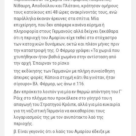
Νίθαυρη, Αποδούλου και Πλάτανο, κράτησαν ομήρους
τους κατοίκους επί 48 ώρες ανακρίνοντάς τους, ενώ
παράλληλα έκαναν έρευνες στα σπίτια. Μία
επιχείρηση, που δεν απέφερε κανένα εύρημα ή
πληροφορία στους Γερμανούς αλλά δείχνει ξεκάθαρα
ότι η περιοχή του Αμαρίου είχε τεθεί στο στόχαστρο
των κατοχικών δυνάμεων, οκτώ και πλέον μήνες πριν
την καταστροφή της. Ο Φέρμορ γράφει «Τα χωριά που
χτυπήθηκαν ήταν βαθιά χωμένα στην αντίσταση από
την αρχή. Έπαιρναν το ρίσκο
της εκδίκησης των Γερμανών με πλήρη συναίσθηση
άπειρες φορές. Κάποια στιγμή κάτι θα γινόταν, ήταν
σίγουρο» Βλ. Φέρμορ, ως άνω σ.116.
Δεν επρόκειτο λοιπόν για μία εν θερμώ απάντηση του Γ΄
Ράιχ στο πλήγμα που προκάλεσε στο γόητρό του η
απαγωγή του Στρατηγού Κράιπε, αλλά για μία ευκαιρία
για τη ναζιστική Γερμανία να εκκαθαρίσει τους
λογαριασμούς της με τον ανυπότακτο λαό της
περιοχής.
β. Είναι γεγονός ότι ο λαός του Αμαρίου έδειξε με