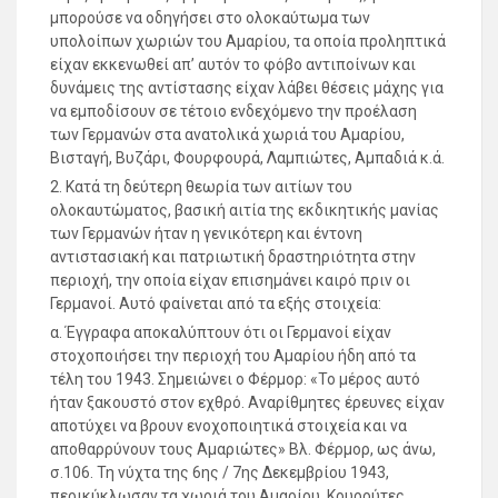
μπορούσε να οδηγήσει στο ολοκαύτωμα των
υπολοίπων χωριών του Αμαρίου, τα οποία προληπτικά
είχαν εκκενωθεί απ’ αυτόν το φόβο αντιποίνων και
δυνάμεις της αντίστασης είχαν λάβει θέσεις μάχης για
να εμποδίσουν σε τέτοιο ενδεχόμενο την προέλαση
των Γερμανών στα ανατολικά χωριά του Αμαρίου,
Βισταγή, Βυζάρι, Φουρφουρά, Λαμπιώτες, Αμπαδιά κ.ά.
2. Κατά τη δεύτερη θεωρία των αιτίων του
ολοκαυτώματος, βασική αιτία της εκδικητικής μανίας
των Γερμανών ήταν η γενικότερη και έντονη
αντιστασιακή και πατριωτική δραστηριότητα στην
περιοχή, την οποία είχαν επισημάνει καιρό πριν οι
Γερμανοί. Αυτό φαίνεται από τα εξής στοιχεία:
α. Έγγραφα αποκαλύπτουν ότι οι Γερμανοί είχαν
στοχοποιήσει την περιοχή του Αμαρίου ήδη από τα
τέλη του 1943. Σημειώνει ο Φέρμορ: «Το μέρος αυτό
ήταν ξακουστό στον εχθρό. Αναρίθμητες έρευνες είχαν
αποτύχει να βρουν ενοχοποιητικά στοιχεία και να
αποθαρρύνουν τους Αμαριώτες» Βλ. Φέρμορ, ως άνω,
σ.106. Τη νύχτα της 6ης / 7ης Δεκεμβρίου 1943,
περικύκλωσαν τα χωριά του Αμαρίου, Κουρούτες,