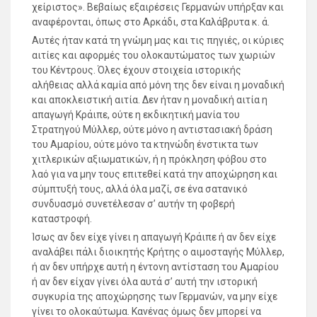
χείριστος». Βεβαίως εξαιρέσεις Γερμανών υπήρξαν και
αναφέρονται, όπως στο Αρκάδι, στα Καλάβρυτα κ. ά.
Αυτές ήταν κατά τη γνώμη μας και τις πηγιές, οι κύριες
αιτίες και αφορμές του ολοκαυτώματος των χωριών
του Κέντρους. Όλες έχουν στοιχεία ιστορικής
αλήθειας αλλά καμία από μόνη της δεν είναι η μοναδική
και αποκλειστική αιτία. Δεν ήταν η μοναδική αιτία η
απαγωγή Κράιπε, ούτε η εκδικητική μανία του
Στρατηγού Μύλλερ, ούτε μόνο η αντιστασιακή δράση
του Αμαρίου, ούτε μόνο τα κτηνώδη ένστικτα των
χιτλερικών αξιωματικών, ή η πρόκληση φόβου στο
λαό για να μην τους επιτεθεί κατά την αποχώρηση και
σύμπτυξή τους, αλλά όλα μαζί, σε ένα σατανικό
συνδυασμό συνετέλεσαν σ’ αυτήν τη φοβερή
καταστροφή.
Ίσως αν δεν είχε γίνει η απαγωγή Κράιπε ή αν δεν είχε
αναλάβει πάλι διοικητής Κρήτης ο αιμοσταγής Μύλλερ,
ή αν δεν υπήρχε αυτή η έντονη αντίσταση του Αμαρίου
ή αν δεν είχαν γίνει όλα αυτά σ’ αυτή την ιστορική
συγκυρία της αποχώρησης των Γερμανών, να μην είχε
γίνει το ολοκαύτωμα. Κανένας όμως δεν μπορεί να