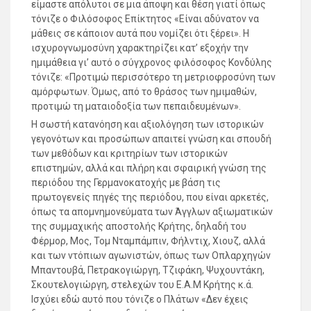
είμαστε απόλυτοι σε μια άποψη και θέση γιατί όπως
τόνιζε ο Φιλόσοφος Επίκτητος «Είναι αδύνατον να
μάθεις σε κάποιον αυτά που νομίζει ότι ξέρει». Η
ισχυρογνωμοσύνη χαρακτηρίζει κατ’ εξοχήν την
ημιμάθεια γι’ αυτό ο σύγχρονος φιλόσοφος Κονδύλης
τόνιζε: «Προτιμώ περισσότερο τη μετριοφροσύνη των
αμόρφωτων. Όμως, από το θράσος των ημιμαθών,
προτιμώ τη ματαιοδοξία των πεπαιδευμένων».
Η σωστή κατανόηση και αξιολόγηση των ιστορικών
γεγονότων και προσώπων απαιτεί γνώση και σπουδή
των μεθόδων και κριτηρίων των ιστορικών
επιστημών, αλλά και πλήρη και σφαιρική γνώση της
περιόδου της Γερμανοκατοχής με βάση τις
πρωτογενείς πηγές της περιόδου, που είναι αρκετές,
όπως τα απομνημονεύματα των Άγγλων αξιωματικών
της συμμαχικής αποστολής Κρήτης, δηλαδή του
Φέρμορ, Μος, Τομ Νταμπάμπιν, Φήλντιχ, Χιουζ, αλλά
και των ντόπιων αγωνιστών, όπως των Οπλαρχηγών
Μπαντουβά, Πετρακογιώργη, Τζιφάκη, Ψυχουντάκη,
Σκουτελογιώργη, στελεχών του Ε.Α.Μ Κρήτης κ.ά.
Ισχύει εδώ αυτό που τόνιζε ο Πλάτων «Δεν έχεις