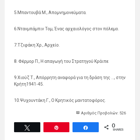
5.Μπαντουβά Μ., Απομνημονεύματα.
6.Ντανμπάμπιν Τομ, Ένας αρχαιολόγος στον πόλεμο.
7.Τζιφάκη Χρ., Αρχείο.
8. Φέρμορ Π., Η απαγωγή του Στρατηγού Κράιπε
9.Χιούζ Τ., Απόρρητη αναφορά για τη δράση της …, στην
Κρήτη1941-45.
10.Ψυχουντάκη Γ., Ο Κρητικός μαντατοφόρος.
Αριθμός Προβολών: 526
0
Tweet
Pin
Share
SHARES