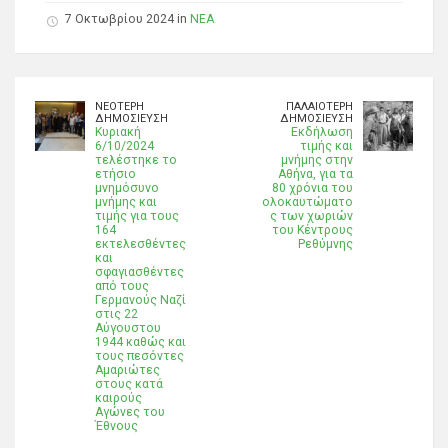
7 Οκτωβρίου 2024 in
ΝΕΑ
ΝΕΌΤΕΡΗ
ΠΑΛΑΙΌΤΕΡΗ
ΔΗΜΟΣΊΕΥΣΗ
ΔΗΜΟΣΊΕΥΣΗ
Κυριακή
Εκδήλωση
6/10/2024
τιμής και
τελέστηκε το
μνήμης στην
ετήσιο
Αθήνα, για τα
μνημόσυνο
80 χρόνια του
μνήμης και
ολοκαυτώματο
τιμής για τους
ς των χωριών
164
του Κέντρους
εκτελεσθέντες
Ρεθύμνης
και
σφαγιασθέντες
από τους
Γερμανούς Ναζί
στις 22
Αύγουστου
1944 καθώς και
τους πεσόντες
Αμαριώτες
στους κατά
καιρούς
Αγώνες του
Έθνους