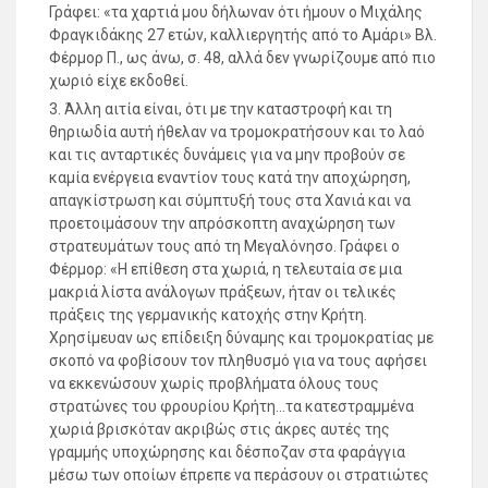
Γράφει: «τα χαρτιά μου δήλωναν ότι ήμουν ο Μιχάλης
Φραγκιδάκης 27 ετών, καλλιεργητής από το Αμάρι» Βλ.
Φέρμορ Π., ως άνω, σ. 48, αλλά δεν γνωρίζουμε από πιο
χωριό είχε εκδοθεί.
3. Άλλη αιτία είναι, ότι με την καταστροφή και τη
θηριωδία αυτή ήθελαν να τρομοκρατήσουν και το λαό
και τις ανταρτικές δυνάμεις για να μην προβούν σε
καμία ενέργεια εναντίον τους κατά την αποχώρηση,
απαγκίστρωση και σύμπτυξή τους στα Χανιά και να
προετοιμάσουν την απρόσκοπτη αναχώρηση των
στρατευμάτων τους από τη Μεγαλόνησο. Γράφει ο
Φέρμορ: «Η επίθεση στα χωριά, η τελευταία σε μια
μακριά λίστα ανάλογων πράξεων, ήταν οι τελικές
πράξεις της γερμανικής κατοχής στην Κρήτη.
Χρησίμευαν ως επίδειξη δύναμης και τρομοκρατίας με
σκοπό να φοβίσουν τον πληθυσμό για να τους αφήσει
να εκκενώσουν χωρίς προβλήματα όλους τους
στρατώνες του φρουρίου Κρήτη…τα κατεστραμμένα
χωριά βρισκόταν ακριβώς στις άκρες αυτές της
γραμμής υποχώρησης και δέσποζαν στα φαράγγια
μέσω των οποίων έπρεπε να περάσουν οι στρατιώτες