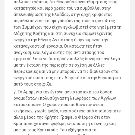
πολλούς τρόπους ότι θεωρούσε ανεπιθύμητους τους
κατακτητές και ιερό χρέος του να συμβάλλει στην
απελευθέρωση της Ελλάδας, στην αρχή κρύβοντας,
περιθάλποντας και φυγαδεύοντας τους στρατιώτες
των Συμμάχων που είχαν εγκλωβιστεί στο νησί μετά τη
Μάχη της Κρήτης και στη συνέχεια συμμετέχοντας
ενεργά στην Εθνική Αντίσταση ή αρνούμενος την
καταναγκαστική εργασία. Οι κατακτητές ήταν
αναγκασμένοι λόγω αυτής της αντίστασης του
κρητικού λαού να διατηρούν πολλές δυνάμεις ανάλογα
με την έκταση της περιοχής σε σχέση με άλλες
περιφέρειες και να μην μπορούν να τις διαθέσουν στα
ενεργά μέτωπά τους στην Αφρική και στην Ευρώπη και
αυτό τους στοίχιζε.
γ. Το Αμάρι για την έντονη αντιστασιακή του δράση
ονομαζόταν «πολυσύχναστη λεωφόρος των Άγγλων
κατασκόπων». Ο χώρος που αισθανόταν άνεση
κινήσεων, χωρίς φόβο, περισσότερο από οποιοδήποτε
άλλο μέρος της Κρήτης. Γράφει ο Φέρμορ ότι στον
Κράιπε «είχε κάνει φοβερή εντύπωση η στενή σχέση
μας με τους Κρητικούς. Του εξήγησα για τα