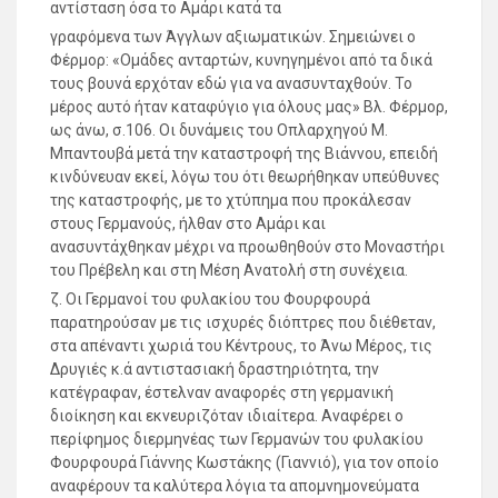
αντίσταση όσα το Αμάρι κατά τα
γραφόμενα των Άγγλων αξιωματικών. Σημειώνει ο
Φέρμορ: «Ομάδες ανταρτών, κυνηγημένοι από τα δικά
τους βουνά ερχόταν εδώ για να ανασυνταχθούν. Το
μέρος αυτό ήταν καταφύγιο για όλους μας» Βλ. Φέρμορ,
ως άνω, σ.106. Οι δυνάμεις του Οπλαρχηγού Μ.
Μπαντουβά μετά την καταστροφή της Βιάννου, επειδή
κινδύνευαν εκεί, λόγω του ότι θεωρήθηκαν υπεύθυνες
της καταστροφής, με το χτύπημα που προκάλεσαν
στους Γερμανούς, ήλθαν στο Αμάρι και
ανασυντάχθηκαν μέχρι να προωθηθούν στο Μοναστήρι
του Πρέβελη και στη Μέση Ανατολή στη συνέχεια.
ζ. Οι Γερμανοί του φυλακίου του Φουρφουρά
παρατηρούσαν με τις ισχυρές διόπτρες που διέθεταν,
στα απέναντι χωριά του Κέντρους, το Άνω Μέρος, τις
Δρυγιές κ.ά αντιστασιακή δραστηριότητα, την
κατέγραφαν, έστελναν αναφορές στη γερμανική
διοίκηση και εκνευριζόταν ιδιαίτερα. Αναφέρει ο
περίφημος διερμηνέας των Γερμανών του φυλακίου
Φουρφουρά Γιάννης Κωστάκης (Γιαννιό), για τον οποίο
αναφέρουν τα καλύτερα λόγια τα απομνημονεύματα