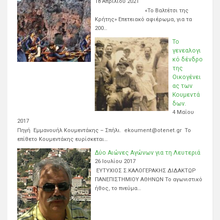
18 Απριλίου 2021
«Το Βαλτέτσι της
Κρήτης» Επετειακό αφιέρωμα, για τα
200…
Το
γενεαλογι
κό δένδρο
της
Οικογένει
ας των
Κουμεντά
δων.
4 Μαΐου
2017
Πηγή Εμμανουήλ Κουμεντάκης – Σπήλι. ekoument@otenet.gr Το
επίθετο Κουμεντάκης ευρίσκεται…
Δύο Αιώνες Αγώνων για τη Λευτεριά
26 Ιουλίου 2017
ΕΥΤΥΧΙΟΣ Σ.ΚΑΛΟΓΕΡΑΚΗΣ ΔΙΔΑΚΤΩΡ
ΠΑΝΕΠΙΣΤΗΜΙΟΥ ΑΘΗΝΩΝ Το αγωνιστικό
ήθος, το πνεύμα…