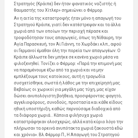
Στρατηγός (Κράιπε) δεν ήταν φανατικός ναζιστής ή
θαυμαστής του Χίτλερ» σημειώνει ο Φέρμορ.
Αν η αιτία της καταστροφής ήταν μόνο η απαγωγή του
Στρατηγού Κράιπε, γιατί δεν κατέστρεψαν και τα άλλα
χωριά από των οποίων την περιοχή πέρασε και
τροφοδότησαν τους απαγωγείς, όπως τη Νίθαυρη, την
Αγία Παρασκευή, τον Άϊ Γιάννη, το Χωρδάκι κλπ., αφού
οι Γερμανοί έμαθαν όλη την πορεία των απαγωγέων. Ο
Κράιπε άλλωστε δεν μπήκε σε κανένα χωριό μέσα να
φιλοξενηθεί. Τονίζει ο Φέρμορ: «Παρά την επιμονή μας
να παραμένουμε έξω από τα χωριά και να μην
εμπλέξουμε τους κατοίκους, αυτή η τραγωδία
συσχετίσθηκε, σωστά ή λάθος με την επιχείρησή μας.
Βεβαίως οι χωρικοί για μεγάλη μας τύχη, μας είχαν
δώσει ανυπολόγιστη βοήθεια, προσφέροντας φαγητό,
αγγελιοφόρους, συνοδούς, προστασία και κάθε είδους
ηθική υποστήριξη, καθώς περνούσαμε διαδοχικά από
τα διάφορα χωριά… Κάποια φιλήσυχα χωριά
καταστράφηκαν ολοσχερώς, αλλά κατά κύριο λόγο την
πλήρωσαν τα ορεινά ανυπότακτα χωριά ξακουστά εδώ
και χρόνια». Βλ.Φέρμορ Π., Η Απαγωγή του Στρατηγού