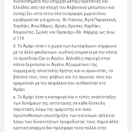
συναισθήματα που υπήρχαν μεταξύ Βρετανίας και
Ελλάδας από την εποχή του Αλβανικού μετώπου» και
συνεχίζει «στα νότια όλα τα όμορφα χωριά όπου
κρυβόμασταν για χρόνια,- Άι-Γιάννης, Αγία Παρασκευή,
Χορδάκι, Άνω Μέρος, Δρυές, Βρύσες, Καρδάκι,
Κουρούτες, Σμιλές και Γερακάρι» Βλ. Φέρμορ, ως άνω,
σ.114.
δ. Το Αμάρι ήταν « η χώρα των λωτοφάγων» σύμφωνα
με το άλλο ψευδώνυμο- κωδική ονομασία με την οποία
το προσδιόριζαν οι Άγγλοι. Δηλαδή η περιοχή στην
οποία ξεχνούσαν οι Άγγλοι Αξιωματικοί της
συμμαχικής αποστολής Κρήτης και οι αγωνιστές, τα
βάσανά τους, τους φόβους και τις αγωνίες τους και
ηρεμούσαν με την ασφάλεια που αισθανόταν στο
Αμάρι.
ε. Το Αμάρι ήταν η καταφυγή και ο τόπος ανασύνταξης
των δυνάμεων της αντίστασης σε κάθε δύσκολη
περίσταση, λόγω της αμέριστης και άνευ
προϋποθέσεων υποστήριξης των κατοίκων, αλλά και
λόγω των δυνατοτήτων τροφοδοσίας τους. Καμία άλλη
κρητική επαρχία δεν πρόσφερε τόσα πολλά στην