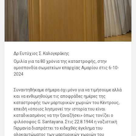
Δρ Ευτύχιος Σ. Καλογεράκης
Ομιλία για τα 80 χρόνια της καταστροφής, στην
ομοσπονδία σωματείων επαρχίας Αμαρίου στις 6-10-
2024
Συναντηθήκαμε σήμερα όχι μόνο για να τιμήσουμε αλλά
και να ενθυμηθούμε τις αποφράδες ημέρες της
καταστροφής των μαρτυρικών χωριών του Κέντρους,
επειδή «όποιος λησμονεί την ιστορία του είναι
καταδικασμένος να την ξαναζήσει» όπως τονίζει ο
φιλόσοφος G. Santayana. Στις 22.8.1944 η ναζιστική
Γερμανία διαπράττει το ειδεχθές έγκλημα του
ολοκαυτώματος των μαρτυρικών χωριών του