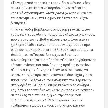
«Τα γερμανικά στρατεύματα τονίζει ο Φέρμορ « δεν
επιθυμούν με τίποτα να παραδοθούν στα άτακτα
κρητικά στρατεύματα, διότι γνωρίζουν πολύ καλά τι
τους περιμένει» μετά τις βαρβαρότητες που είχαν
διαπράξει.
4. Τα κτηνώδη, βάρβαρα και αιμοχαρή ένστικτα των
ναζιστών Γερμανών και ιδίως των αξιωματικών τους,
που είχαν υποστεί βαθιά πλύση εγκεφάλου από το
χιτλερικό καθεστώς, οι οποίοι δεν ωχριούσαν προ
ουδενός προκειμένου να επιβληθούν παγκοσμίως τα
ιδεώδη του ναζισμού. Δεν είχαν ανθρώπινα
συναισθήματα και ευαισθησίες γι’ αυτό οδηγήθηκαν σε
τέτοιες ανίερες και απάνθρωπες πράξεις εναντίον
αθώων αμάχων. Ευχαριστιόταν να σκοτώνουν, να
βασανίζουν, να προκαλούν πόνο και δυστυχία για το
παραμικρό. Τα έργα και τα εγκλήματα των Γερμανών
στα χωριά του Αμαρίου επιβεβαιώνουν τα σκληρά
λόγια του Καζαντζάκη ότι «ο άνθρωπος είναι χτήνος»
σε πολλές περιπτώσεις, ή και την άποψη του
φιλοσόφου Αριστοτέλη 2.500 χρόνια πριν ότι:
«άνθρωπος χωρισθείς νόμου και δίκης πάντων