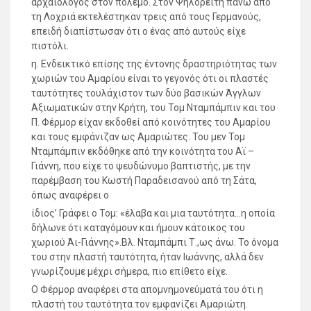
αρχαιολόγος στον πόλεμο. Στον Ψηλορείτη πάνω από
τη Λοχριά εκτελέστηκαν τρεις από τους Γερμανούς,
επειδή διαπίστωσαν ότι ο ένας από αυτούς είχε
πιστόλι.
η. Ενδεικτικό επίσης της έντονης δραστηριότητας των
χωριών του Αμαρίου είναι το γεγονός ότι οι πλαστές
ταυτότητες τουλάχιστον των δύο βασικών Άγγλων
Αξιωματικών στην Κρήτη, του Τομ Νταμπάμπιν και του
Π. Φέρμορ είχαν εκδοθεί από κοινότητες του Αμαρίου
και τους εμφάνιζαν ως Αμαριώτες. Του μεν Τομ
Νταμπάμπιν εκδόθηκε από την κοινότητα του Αϊ –
Γιάννη, που είχε το ψευδώνυμο βαπτιστής, με την
παρέμβαση του Κωστή Παραδεισανού από τη Σάτα,
όπως αναφέρει ο
ίδιος’ Γράφει ο Τομ: «έλαβα και μια ταυτότητα…η οποία
δήλωνε ότι καταγόμουν και ήμουν κάτοικος του
χωριού Άι-Γιάννης».Βλ. Νταμπάμπι Τ.,ως άνω. Το όνομα
του στην πλαστή ταυτότητα, ήταν Ιωάννης, αλλά δεν
γνωρίζουμε μέχρι σήμερα, πιο επίθετο είχε.
Ο Φέρμορ αναφέρει στα απομνημονεύματά του ότι η
πλαστή του ταυτότητα τον εμφανίζει Αμαριώτη.