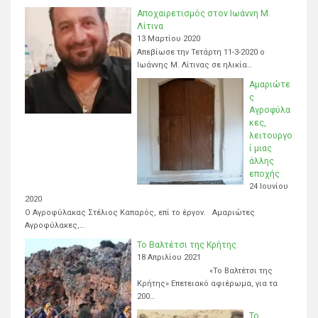
Αποχαιρετισμός στον Ιωάννη Μ.
Λίτινα
13 Μαρτίου 2020
Απεβίωσε την Τετάρτη 11-3-2020 ο
Ιωάννης Μ. Λίτινας σε ηλικία…
Αμαριώτε
ς
Αγροφύλα
κες,
λειτουργο
ί μιας
άλλης
εποχής
24 Ιουνίου
2020
Ο Αγροφύλακας Στέλιος Καπαρός, επί το έργον. Αμαριώτες
Αγροφύλακες,…
Το Βαλτέτσι της Κρήτης.
18 Απριλίου 2021
«Το Βαλτέτσι της
Κρήτης» Επετειακό αφιέρωμα, για τα
200…
Το