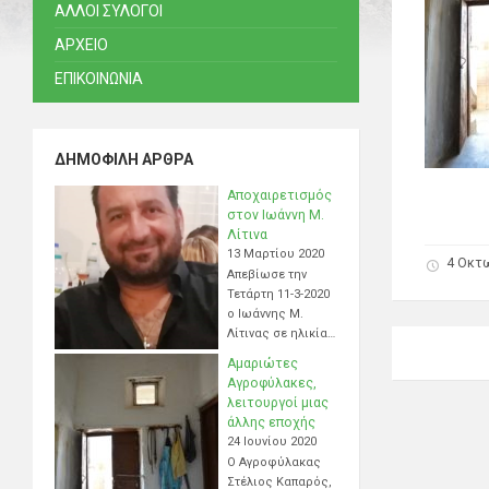
ΑΛΛΟΙ ΣΥΛΟΓΟΙ
ΑΡΧΕΙΟ
ΕΠΙΚΟΙΝΩΝΙΑ
ΔΗΜΟΦΙΛΉ ΆΡΘΡΑ
Αποχαιρετισμός
στον Ιωάννη Μ.
Λίτινα
13 Μαρτίου 2020
4 Οκτ
Απεβίωσε την
Τετάρτη 11-3-2020
ο Ιωάννης Μ.
Λίτινας σε ηλικία…
Αμαριώτες
Αγροφύλακες,
λειτουργοί μιας
άλλης εποχής
24 Ιουνίου 2020
Ο Αγροφύλακας
Στέλιος Καπαρός,