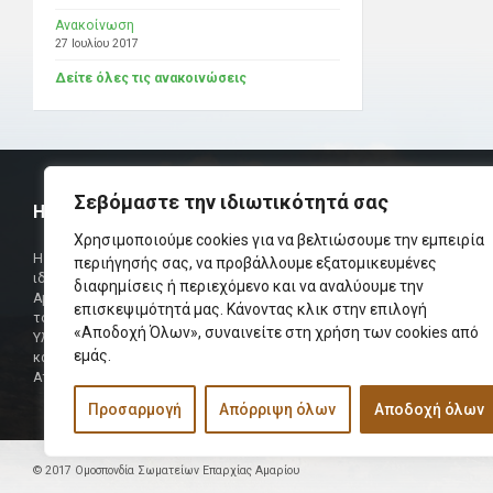
Ανακοίνωση
27 Ιουλίου 2017
Δείτε όλες τις ανακοινώσεις
Σεβόμαστε την ιδιωτικότητά σας
Η ΟΜΟΣΠΟΝΔΙΑ
ΧΡΗΣΙΜ
Χρησιμοποιούμε cookies για να βελτιώσουμε την εμπειρία
Τηλεφωνικό Κ
Η Ομοσπονδία Σωματείων Επαρχίας Αμαρίου
περιήγησής σας, να προβάλλουμε εξατομικευμένες
ιδρύθηκε και πήρε τη θέση της Ένωσης
διαφημίσεις ή περιεχόμενο και να αναλύουμε την
Δήμαρχος
Αμαριωτών, που λειτουργούσε από το 1966 μέχρι
επισκεψιμότητά μας. Κάνοντας κλικ στην επιλογή
Φαξ
το 1984.
«Αποδοχή Όλων», συναινείτε στη χρήση των cookies από
Υλοποιήθηκε σε συνεργασία των μελών του Δ.Σ
Περισσότερα
εμάς.
και των Δ.Σ των Αμαριώτικων Σωματείων της
Αττικής.
Προσαρμογή
Απόρριψη όλων
Αποδοχή όλων
© 2017 Ομοσπονδία Σωματείων Επαρχίας Αμαρίου