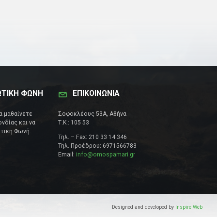
ΩΤΙΚΗ ΦΩΝΗ
ΕΠΙΚΟΙΝΩΝΊΑ
να μαθαίνετε
Σοφοκλέους 53Α, Αθήνα
νδίας και να
Τ.Κ.: 105 53
τικη Φωνή.
Τηλ. – Fax: 210 33 14 346
Τηλ. Προέδρου: 6971566783
Email:
info@omospamari.gr
Designed and developed by
Inspire Web