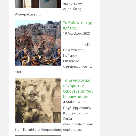
επί το έργον.
Αμαριώτες
Αγροφύλακες,…
Το Βαλτέτσι της
Κρήτης.
18 Απριλίου 2021
«Το
Βαλτέτσι της
Κρήτης»
Επετειακό
αφιέρωμα, για τα
200…
Το γενεαλογικό
δένδρο της
Οικογένειας των
Κουμεντάδων.
4 Μαΐου 2017
Πηγή Εμμανουήλ
Κουμεντάκης –
Σπήλι.
ekoument@otene
t.gr Το επίθετο Κουμεντάκης ευρίσκεται…