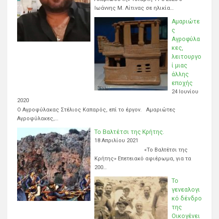
Ιωάννης Μ. Λίτινας σε ηλικία…
Αμαριώτε
ς
Αγροφύλα
κες,
λειτουργο
ί μιας
άλλης
εποχής
24 Ιουνίου
2020
Ο Αγροφύλακας Στέλιος Καπαρός, επί το έργον. Αμαριώτες
Αγροφύλακες,…
Το Βαλτέτσι της Κρήτης.
18 Απριλίου 2021
«Το Βαλτέτσι της
Κρήτης» Επετειακό αφιέρωμα, για τα
200…
Το
γενεαλογι
κό δένδρο
της
Οικογένει