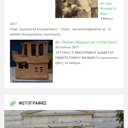
ας των
Κουμεντά
δων.
4 Μαΐου
2017
Πηγή Εμμανουήλ Κουμεντάκης – Σπήλι. ekoument@otenet.gr Το
επίθετο Κουμεντάκης ευρίσκεται…
Δύο Αιώνες Αγώνων για τη Λευτεριά
26 Ιουλίου 2017
ΕΥΤΥΧΙΟΣ Σ.ΚΑΛΟΓΕΡΑΚΗΣ ΔΙΔΑΚΤΩΡ
ΠΑΝΕΠΙΣΤΗΜΙΟΥ ΑΘΗΝΩΝ Το αγωνιστικό
ήθος, το πνεύμα…
ΦΩΤΟΓΡΑΦΊΕΣ