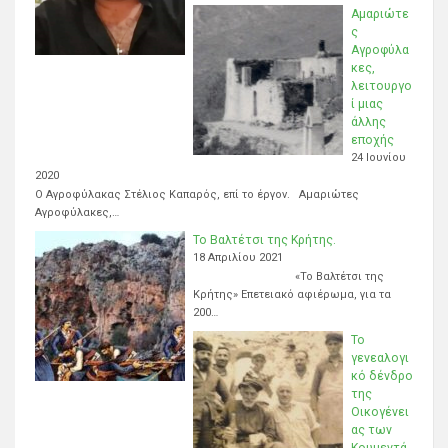
Αμαριώτε
ς
Αγροφύλα
κες,
λειτουργο
ί μιας
άλλης
εποχής
24 Ιουνίου
2020
Ο Αγροφύλακας Στέλιος Καπαρός, επί το έργον. Αμαριώτες
Αγροφύλακες,…
Το Βαλτέτσι της Κρήτης.
18 Απριλίου 2021
«Το Βαλτέτσι της
Κρήτης» Επετειακό αφιέρωμα, για τα
200…
Το
γενεαλογι
κό δένδρο
της
Οικογένει
ας των
Κουμεντά