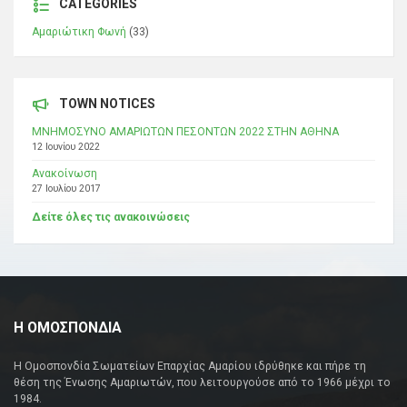
CATEGORIES
Αμαριώτικη Φωνή
(33)
TOWN NOTICES
ΜΝΗΜΟΣΥΝΟ ΑΜΑΡΙΩΤΩΝ ΠΕΣΟΝΤΩΝ 2022 ΣΤΗΝ ΑΘΗΝΑ
12 Ιουνίου 2022
Ανακοίνωση
27 Ιουλίου 2017
Δείτε όλες τις ανακοινώσεις
Η ΟΜΟΣΠΟΝΔΙΑ
Η Ομοσπονδία Σωματείων Επαρχίας Αμαρίου ιδρύθηκε και πήρε τη
θέση της Ένωσης Αμαριωτών, που λειτουργούσε από το 1966 μέχρι το
1984.