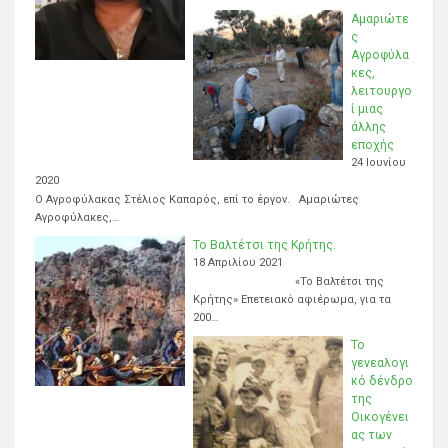
Αμαριώτε
ς
Αγροφύλα
κες,
λειτουργο
ί μιας
άλλης
εποχής
24 Ιουνίου
2020
Ο Αγροφύλακας Στέλιος Καπαρός, επί το έργον. Αμαριώτες
Αγροφύλακες,…
Το Βαλτέτσι της Κρήτης.
18 Απριλίου 2021
«Το Βαλτέτσι της
Κρήτης» Επετειακό αφιέρωμα, για τα
200…
Το
γενεαλογι
κό δένδρο
της
Οικογένει
ας των