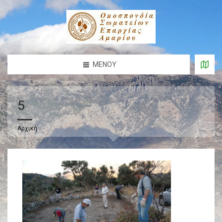
ΜΕΝΟΎ
5
Αρχική