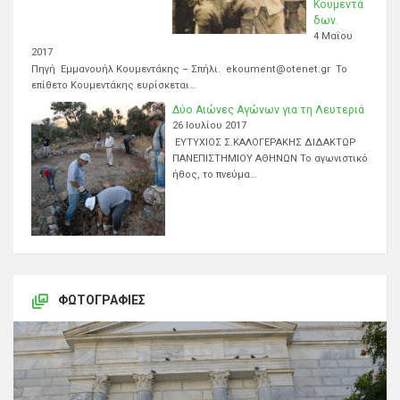
Κουμεντά
δων.
4 Μαΐου
2017
Πηγή Εμμανουήλ Κουμεντάκης – Σπήλι. ekoument@otenet.gr Το
επίθετο Κουμεντάκης ευρίσκεται…
Δύο Αιώνες Αγώνων για τη Λευτεριά
26 Ιουλίου 2017
ΕΥΤΥΧΙΟΣ Σ.ΚΑΛΟΓΕΡΑΚΗΣ ΔΙΔΑΚΤΩΡ
ΠΑΝΕΠΙΣΤΗΜΙΟΥ ΑΘΗΝΩΝ Το αγωνιστικό
ήθος, το πνεύμα…
ΦΩΤΟΓΡΑΦΊΕΣ