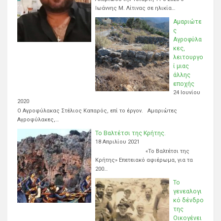
Ιωάννης Μ. Λίτινας σε ηλικία…
Αμαριώτε
ς
Αγροφύλα
κες,
λειτουργο
ί μιας
άλλης
εποχής
24 Ιουνίου
2020
Ο Αγροφύλακας Στέλιος Καπαρός, επί το έργον. Αμαριώτες
Αγροφύλακες,…
Το Βαλτέτσι της Κρήτης.
18 Απριλίου 2021
«Το Βαλτέτσι της
Κρήτης» Επετειακό αφιέρωμα, για τα
200…
Το
γενεαλογι
κό δένδρο
της
Οικογένει