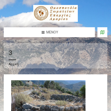
ΜΕΝΟΎ
3
Αρχική