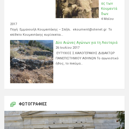
ας των
Κουμεντά
δων.
4 Μαΐου
2017
Πηγή Εμμανουήλ Κουμεντάκης – Σπήλι. ekoument@otenet.gr Το
επίθετο Κουμεντάκης ευρίσκεται…
Δύο Αιώνες Αγώνων για τη Λευτεριά
26 Ιουλίου 2017
ΕΥΤΥΧΙΟΣ Σ.ΚΑΛΟΓΕΡΑΚΗΣ ΔΙΔΑΚΤΩΡ
ΠΑΝΕΠΙΣΤΗΜΙΟΥ ΑΘΗΝΩΝ Το αγωνιστικό
ήθος, το πνεύμα…
ΦΩΤΟΓΡΑΦΊΕΣ