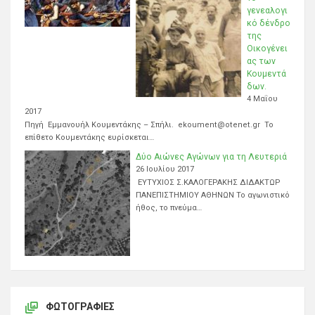
γενεαλογι
κό δένδρο
της
Οικογένει
ας των
Κουμεντά
δων.
4 Μαΐου
2017
Πηγή Εμμανουήλ Κουμεντάκης – Σπήλι. ekoument@otenet.gr Το
επίθετο Κουμεντάκης ευρίσκεται…
Δύο Αιώνες Αγώνων για τη Λευτεριά
26 Ιουλίου 2017
ΕΥΤΥΧΙΟΣ Σ.ΚΑΛΟΓΕΡΑΚΗΣ ΔΙΔΑΚΤΩΡ
ΠΑΝΕΠΙΣΤΗΜΙΟΥ ΑΘΗΝΩΝ Το αγωνιστικό
ήθος, το πνεύμα…
ΦΩΤΟΓΡΑΦΊΕΣ