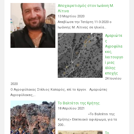
Αποχαιρετισμός στον Ιωάννη Μ.
Λίτινα
13 Μαρτίου 2020
Απεβίωσε την Τετάρτη 11-3-2020 ο
Ιωάννης Μ. Λίτινας σε ηλικία…
Αμαριώτε
ς
Αγροφύλα
κες,
λειτουργο
ί μιας
άλλης
εποχής
24 Ιουνίου
2020
Ο Αγροφύλακας Στέλιος Καπαρός, επί το έργον. Αμαριώτες
Αγροφύλακες,…
Το Βαλτέτσι της Κρήτης.
18 Απριλίου 2021
«Το Βαλτέτσι της
Κρήτης» Επετειακό αφιέρωμα, για τα
200…
Το